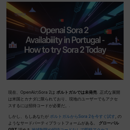
現在、OpenAIのSora 2は
ポルトガルでは未発売
. .正式な展開
は米国とカナダに限られており、現地のユーザーでもアクセ
スするには招待コードが必要だ。.
しかし、もしあなたが
ポルトガルからSora 2を今すぐ試す
, の
ようなサードパーティプラットフォームがある。
グローバル
GPT
認める
地域制限や招待コードなしで即時アクセス
.