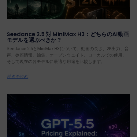
Seedance 2.5 対 MiniMax H3：どちらのAI動画
モデルを選ぶべきか？
Seedance 2.5とMiniMax H3について、動画の長さ、2K出力、音
声、参照情報、編集、オープンウェイト、ローカルでの使用、
そして現在の各モデルに最適な用途を比較します。.
続きを読む