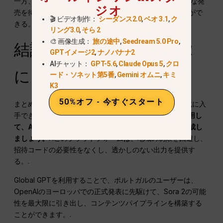
一方、Global GPTにより、ポルトガルのユーザーは正式な発
ジオ
売を待つことなく、すぐにSora 2の機能を体験することがで
🎬 ビデオ制作：
シーダンス2.0
,
ベオ 3.1
,
ク
きる。.
リング3.0
,
そら 2
🎨 画像生成：
旅の途中
,
Seedream 5.0 Pro
,
結論ポルトガルでSora 2
GPTイメージ2
,
ナノバナナ2
AIチャット：
GPT-5.6
,
Claude Opus 5
,
クロ
にアクセスする
ード・ソネット第5番
,
Gemini オムニ
,
キミ
K3
50%オフ - 今すぐスタート
まとめると、OpenAIのSora 2はポルトガルではまだ正式に入
手できないが、以下のことができる。
Global GPTを使用し
て、AIビデオ、アニメーション、コンテンツを今すぐ作成し
ましょう。
. .このプラットフォームは、地域の制限を回避し、
招待コードの必要性をなくし、透かしのない出力を提供す
る。.
Global GPTを利用することで、ポルトガルのユーザーは、
OpenAIのヨーロッパでの正式発表に先駆けて、Sora 2の可能
性を最大限に引き出し、コンテンツパイプラインを構築する
ことができます。.