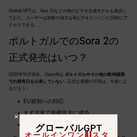
Global GPTは、Veo 3.1などの他のビデオ生成モデルも統合し
ており、ユーザーは複数の強力なAIビデオエンジンに同時にア
クセスできる。.
ポルトガルでのSora 2の
正式発売はいつ？
2025年10月現在、OpenAIは
ポルトガルやその他の欧州諸国
での発売日を公表していない
. .正式な展開の可否は、今後によ
るだろう：
EU規制への対応
まず北米で規模拡大に成功
招待制ユーザーの拡大戦略
グローバルGPT
オールインワンAIスタ