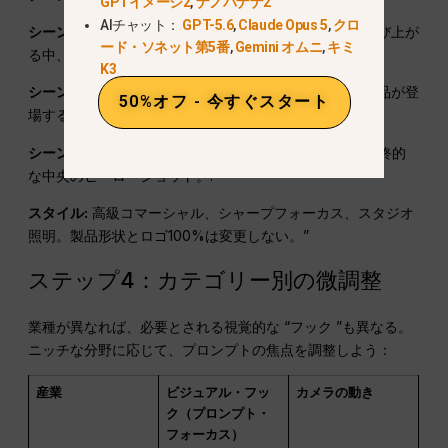
GPTイメージ2
,
ナノバナナ2
AIチャット：
GPT-5.6
,
Claude Opus 5
,
クロ
シーン2
光によって質感やデザインのディテールが浮かび上が
ード・ソネット第5番
,
Gemini オムニ
,
キミ
る中、カメラはゆっくりと旋回する。.
K3
シーン3
にインスパイアされたライフスタイルの中に商品が登
50%オフ - 今すぐスタート
場する。
画像2
.
シーン4
ソフトな輝きときれいなネガスペースがある最終的
な中央のヒーローショット。.
スタイル:
高級コマーシャル、シャープフォーカス、スタジオ
照明。製品形状とロゴ100%は変更しない。”
ステップ4：カテゴリー別の微調整
業種が異なれば、必要とされる視覚的な “フック ”も異なる。
ニッチな分野に応じて、プロンプトの焦点を調整しよう：
産業
ビジュアル・フッ
カメラの動き
ク（プロンプト・
フォーカス）