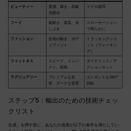
ビューティー
質感、輝き、高級
マクロ接写
洗面台
フード
新鮮さ、蒸気、水
スローモーション
しぶき
で明らかに
ファッション
生地の動き、ボデ
トラッキングショ
ィフィット
ット（ウォーキン
グ）
フィットネス
スピード、インパ
ダイナミック／ア
クト、筋肉
クションカット
ラグジュアリー
プレミアムな反
エレガントな360°
射、ダークな背景
回転
ステップ5：輸出のための技術チェッ
クリスト
生成」を押す前に、あなたの資産が以下の条件を満たしてい