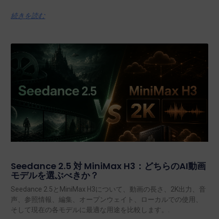
続きを読む
Seedance 2.5 対 MiniMax H3：どちらのAI動画
モデルを選ぶべきか？
Seedance 2.5とMiniMax H3について、動画の長さ、2K出力、音
声、参照情報、編集、オープンウェイト、ローカルでの使用、
そして現在の各モデルに最適な用途を比較します。.