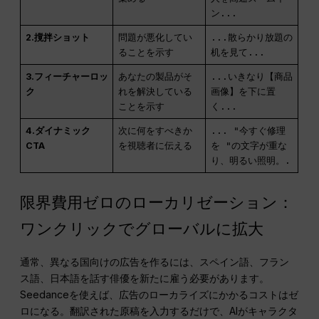
ン...
2.撹拌ショット
問題が悪化してい
...散らかり放題の
ることを示す
机を見て...
3.フィーチャーロッ
あなたの製品がそ
...いきなり【商品
ク
れを解決している
画像】を下に置
ことを示す
く...
4.ダイナミック
次に何をすべきか
... "今すぐ修理
CTA
を視聴者に伝える
を "の文字が重な
り、明るい照明。.
限界費用ゼロのローカリゼーション：
ワンクリックでグローバルに拡大
通常、異なる国向けの広告を作るには、スペイン語、フラン
ス語、日本語を話す俳優を新たに雇う必要があります。
Seedanceを使えば、広告のローカライズにかかるコストはゼ
ロになる。翻訳された原稿を入力するだけで、AIがキャラクタ