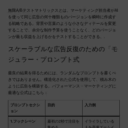
無限A/Bテストマトリックスとは、マーケティング担当者がAI
を使って同じ広告の何十種類ものバージョンを瞬時に作成す
る戦略である。背景や言葉のような小さなディテールを変更
することで、余分な制作予算を使うことなく、どのバージョ
ンが最も収益を上げるかをテストすることができる。.
スケーラブルな広告反復のための「モ
ジュラー・プロンプト式
最良の結果を得るためには、ランダムなプロンプトを書くべ
きではありません。構造化された公式を使用して、積み木の
ように広告を構築する。パフォーマンス・マーケティングに
最適な公式はこちら：
プロンプトセクシ
目的
入力例
ョン
1.フックシーン
最初の2秒で注目を
イライラしている
集める
人を高速ズームイ