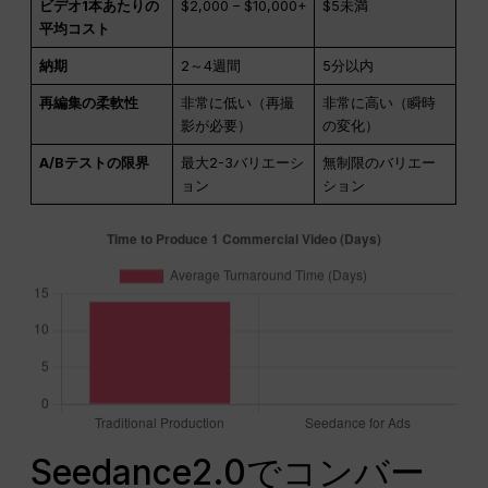
ビデオ1本あたりの
$2,000 – $10,000+
$5未満
平均コスト
納期
2～4週間
5分以内
再編集の柔軟性
非常に低い（再撮
非常に高い（瞬時
影が必要）
の変化）
A/Bテストの限界
最大2-3バリエーシ
無制限のバリエー
ョン
ション
Seedance2.0でコンバー