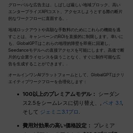
グローバルな広告主は、しばしば厳しい地域ブロック、高い
エンタープライズAPIコスト、アクセスしようとする際の断片
的なワークフローに直面する。.
地域ロックアウトや高額な手数料のためにこれらの機能を逃
すことは、キャンペーンのROIを直接的に制限します。幸いに
も、GlobalGPTはこれらの地理的障壁を即座に回避し、
Seedanceモデルへの直接アクセスを可能にします。高価で断
片的な企業ライセンスを扱うことなく、すぐに制作可能な広
告を生成することができます。.
オールインワンAIプラットフォームとして、GlobalGPTはクリ
エイティブワークフローを合理化します：
100以上のプレミアムモデル：
シーダン
ス2.5をシームレスに切り替え、,
ベオ 3.1
,
そして
ジェミニ3.1プロ
.
費用対効果の高い価格設定：
プレミア