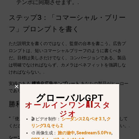
テンポに同期させます。.
ステップ3：「コマーシャル・ブリー
フ」プロンプトを書く
ただ説明文を書くのではなく、監督の台本を書こう。広告プ
ロンプトは、短いコマーシャルブリーフのように書くべき
だ。目標は美しさだけでなく、コンバージョンである。製品
は明確でなければならず、カメラはベネフィットを強調しな
ければならない。.
実績のある
構造化広告テンプレート
あなたの製品がヒーロー
であり続けるために。.
グローバルGPT
オールインワンAIスタ
勝利のテンプレート
ジオ
“「使用する
画像1
を正確な製品リファレンスとして使用して
🎬 ビデオ制作：
シーダンス2.0
,
ベオ 3.1
,
ク
ください。商品名]のプレミアム8秒CMを作成してください。.
リング3.0
,
そら 2
🎨 画像生成：
旅の途中
,
Seedream 5.0 Pro
,
シーン1
きれいな反射面のクローズアップ。.