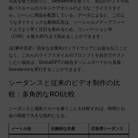
写真を使う代わりに、Seedanceを使って、雪山のテントや高
級バスルームのスキンケアボトルのような「ライフスタイ
ル」シーンに商品を配置している。データによると、このよ
うなダイナミックな動画広告は、ソーシャルメディアフィー
ド上でより早く注目を集めるため、コンバージョン率
（CVR）を最大45%まで高めることができます。.
(記事中言及）
:完全な企業向けソフトウェアにお金を払うこと
なく、これらのライフスタイルのプロンプトを自分でテスト
したい場合は、GlobalGPTの統合ダッシュボードから直接
Seedanceを実行することができます。.
シーダンスと従来のビデオ制作の比
較：多角的なROI比較
シーダンスと撮影クルーを雇うことを比較すれば、時間とお
金の両面で大きな節約になる。.
メートル法
伝統的な生産
広告用シーダンス