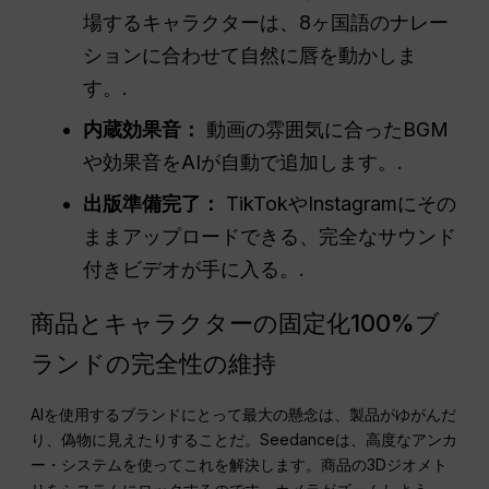
場するキャラクターは、8ヶ国語のナレー
ションに合わせて自然に唇を動かしま
す。.
内蔵効果音：
動画の雰囲気に合ったBGM
や効果音をAIが自動で追加します。.
出版準備完了：
TikTokやInstagramにその
ままアップロードできる、完全なサウンド
付きビデオが手に入る。.
商品とキャラクターの固定化100%ブ
ランドの完全性の維持
AIを使用するブランドにとって最大の懸念は、製品がゆがんだ
り、偽物に見えたりすることだ。Seedanceは、高度なアンカ
ー・システムを使ってこれを解決します。商品の3Dジオメト