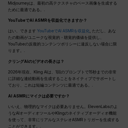
Midjourneyは、最初の高テクスチャのベース画像を生成する
ために最適である。.
YouTubeでAI ASMRを収益化できますか？
はい、できます
YouTubeでAI ASMRを収益化
, ただし、あな
たの動画がユニークな視覚的・聴覚的価値を提供し、
YouTubeの反復的コンテンツポリシーに違反しない場合に限
ります。.
クリングAIのビデオの長さは？
2026年現在、Kling AIは、1回のプロンプトで15秒までの非常
に詳細な連続動画を生成することをネイティブでサポートし
ており、これは短編コンテンツに最適である。.
AI ASMRにマイクは必要ですか？
いいえ、物理的なマイクは必要ありません。ElevenLabsのよ
うなAIオーディオツールやKlingのネイティブオーディオ機能
を使って、非常にリアルなステレオASMRトリガーを生成する
ことができます。.