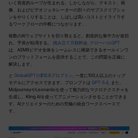
いく視覚的ループが生まれる。しかしながら、テキスト、画
像、およびビデオジェネレーターの別々のサブスクリプショ
ンをやりくりすることは、しばしば高いコストとイライラす
るワークフローの中断につながります。.
複数のAIウェブサイトを切り替えると、創造的な集中力が途切
れ、予算が枯渇する。
積み立て月額料金
.
グローバルGPT
は、ASMRビデオ全体をシームレスに構築できるオールインワ
ンのプラットフォームを提供することで、この問題を正確に
解決します。.
と
GlobalGPTの$10.8プロプラン
, 一度に100人以上のトップ
モデルにアクセスできます。プロンプトは
GPT-5.4
, また、
MidjourneyやLeonardoを使って魅力的なマクロテクスチャを
生成し、Kling AIを使ってアニメーションさせることができま
す。AIクリエイターのための究極の統合ワークスペースで
す。.