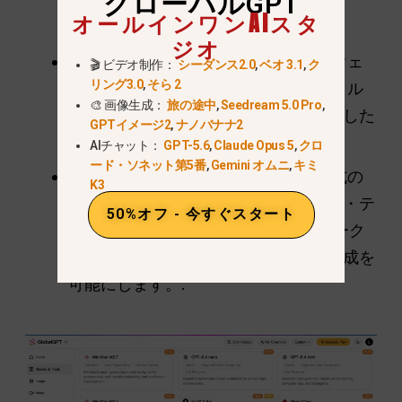
グローバルGPT
フォームはこのコストを大幅に削減す
オールインワンAIスタ
る。.
ジオ
合理化されたワークフロー：
異なるウェ
🎬 ビデオ制作：
シーダンス2.0
,
ベオ 3.1
,
ク
リング3.0
,
そら 2
ブサイト間で大容量の4Kビデオファイル
🎨 画像生成：
旅の途中
,
Seedream 5.0 Pro
,
をダウンロードしたり再アップロードした
GPTイメージ2
,
ナノバナナ2
りする手間が省けます。.
AIチャット：
GPT-5.6
,
Claude Opus 5
,
クロ
ード・ソネット第5番
,
Gemini オムニ
,
キミ
制限を回避する：
GlobalGPTは、公式の
K3
スタンドアローン・プラットフォーム・テ
50%オフ - 今すぐスタート
ィアで見られる1日あたりの厳しいトーク
ン制限に当たることなく、継続的な生成を
可能にします。.