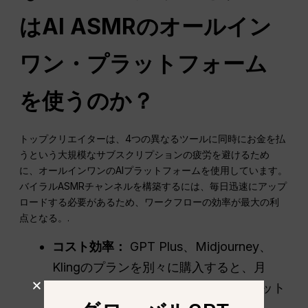
はAI ASMRのオールイン
ワン・プラットフォーム
を使うのか？
トップクリエイターは、4つの異なるツールに同時にお金を払
うという大規模なサブスクリプションの疲労を避けるため
に、オールインワンのAIプラットフォームを使用しています。
バイラルASMRチャンネルを構築するには、毎日迅速にアップ
ロードする必要があるため、ワークフローの効率が最大の利
点となる。.
コスト効率：
GPT Plus、Midjourney、
Klingのプランを別々に購入すると、月
$60を簡単に超えてしまう。統一プラット