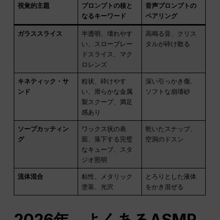
視覚的主題
プロンプトの核と
音声プロンプトの
なるキーワード
ペアリング
ガラススライス
半透明、壊れやす
高鳴る音、クリス
い、スローブレー
タルが砕け散る
ドスライス、マク
ロレンズ
キネティック・サ
粒状、砕けやす
深い引っかき傷、
ンド
い、滑らかな金属
ソフトな崩壊砂
製スクープ、満足
感あり
ソープカッティン
ワックス状の表
乾いたスナップ、
グ
面、落下する完璧
空洞のドスン
なキューブ、スタ
ジオ照明
流体混合
粘性、メタリック
とろりとした液体
塗装、光沢
をかき混ぜる
2026年、よくあるASMR