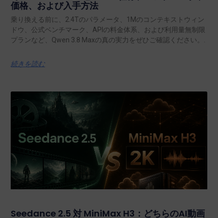
価格、および入手方法
乗り換える前に、2.4Tのパラメータ、1Mのコンテキストウィン
ドウ、公式ベンチマーク、APIの料金体系、および利用量無制限
プランなど、Qwen 3.8 Maxの真の実力をぜひご確認ください。.
続きを読む
Seedance 2.5 対 MiniMax H3：どちらのAI動画