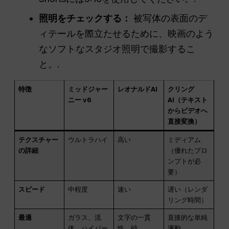
照明をチェックする：
被写体の表面のデ
ィテールを際立たせるために、映画のよう
なソフトなスタジオ照明で撮影するこ
と。.
特徴
ミッドジャー
レオナルドAI
クリング
ニー v6
AI（テキスト
からビデオへ
直接変換）
テクスチャー
ウルトラハイ
高い
ミディアム
の詳細
（優れたプロ
ンプトが必
要）
スピード
中程度
速い
遅い（レンダ
リング時間）
最適
ガラス、流
文字の一貫
直接的な単純
体、ハイパー
性、砂
運動