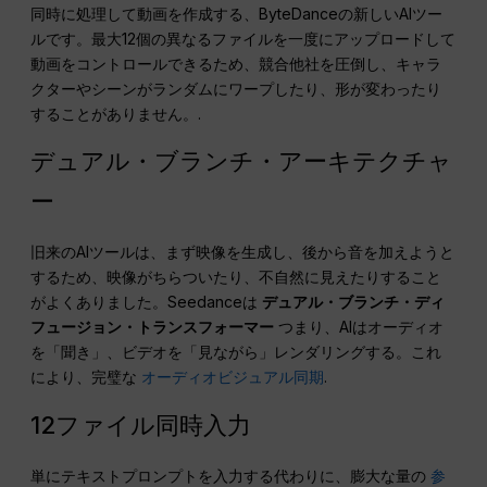
同時に処理して動画を作成する、ByteDanceの新しいAIツー
ルです。最大12個の異なるファイルを一度にアップロードして
動画をコントロールできるため、競合他社を圧倒し、キャラ
クターやシーンがランダムにワープしたり、形が変わったり
することがありません。.
デュアル・ブランチ・アーキテクチャ
ー
旧来のAIツールは、まず映像を生成し、後から音を加えようと
するため、映像がちらついたり、不自然に見えたりすること
がよくありました。Seedanceは
デュアル・ブランチ・ディ
フュージョン・トランスフォーマー
つまり、AIはオーディオ
を「聞き」、ビデオを「見ながら」レンダリングする。これ
により、完璧な
オーディオビジュアル同期
.
12ファイル同時入力
単にテキストプロンプトを入力する代わりに、膨大な量の
参