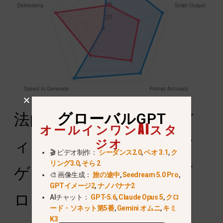
法的リスクはあるか？デ
グローバルGPT
オールインワンAIスタ
ジオ
ィズニーの著作権をナビ
🎬 ビデオ制作：
シーダンス2.0
,
ベオ 3.1
,
ク
リング3.0
,
そら 2
ゲートし、地域のジオブ
🎨 画像生成：
旅の途中
,
Seedream 5.0 Pro
,
GPTイメージ2
,
ナノバナナ2
ロックを回避する
AIチャット：
GPT-5.6
,
Claude Opus 5
,
クロ
ード・ソネット第5番
,
Gemini オムニ
,
キミ
K3