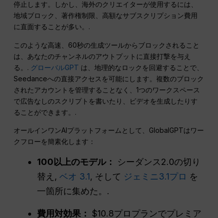
停止します。しかし、海外のクリエイターが使用するには、
地域ブロック、著作権制限、高額なサブスクリプション費用
に直面することが多い。.
このような高速、60秒の生成ツールからブロックされること
は、あなたのチャンネルのアウトプットに直接打撃を与え
る。.
グローバルGPT
は、地理的なロックを回避することで、
Seedanceへの直接アクセスを可能にします。複数のブロック
されたアカウントを管理することなく、1つのワークスペース
で広告なしのスクリプトを書いたり、ビデオを生成したりす
ることができます。.
オールインワンAIプラットフォームとして、GlobalGPTはワー
クフローを簡素化します：
100以上のモデル：
シーダンス2.0の切り
替え,
ベオ 3.1
, そして
ジェミニ3.1プロ
を
一箇所に集めた。.
費用対効果：
$10.8プロプランでプレミア