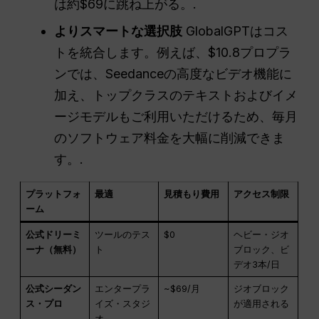
は約$69に跳ね上がる。.
よりスマートな選択肢
GlobalGPTはコス
トを統合します。例えば、$10.8プロプラ
ンでは、Seedanceの高度なビデオ機能に
加え、トップクラスのテキストおよびイメ
ージモデルもご利用いただけるため、毎月
のソフトウェア料金を大幅に削減できま
す。.
プラットフォ
最適
見積もり費用
アクセス制限
ーム
公式ドリーミ
ツールのテス
$0
ヘビー・ジオ
ーナ（無料）
ト
ブロック、ビ
デオ3本/日
公式シーダン
エンタープラ
~$69/月
ジオブロック
ス・プロ
イズ・スタジ
が適用される
オ