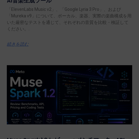
AI音楽生成ツール
「ElevenLabs Music v2」、「Google Lyria 3 Pro」、および
「Mureka v9」について、ボーカル、楽器、実際の楽曲構成を用
いた厳密なテストを通じて、それぞれの音質を比較・検証して
ください。.
続きを読む