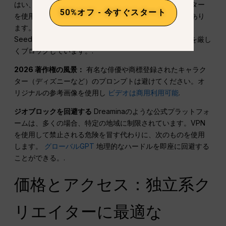
はい、ディズニーのような著作権で保護されたキャラクター
50%オフ - 今すぐスタート
を使用した動画を作成しようとすると、法的なリスクがあり
ます。さらに、ByteDanceは、特定の国のユーザーが
Seedanceの公式プラットフォームにアクセスすることを厳し
くブロックしています。.
2026 著作権の風景：
有名な俳優や商標登録されたキャラク
ター（ディズニーなど）のプロンプトは避けてください。オ
リジナルの参考画像を使用し
ビデオは商用利用可能
.
ジオブロックを回避する
Dreaminaのような公式プラットフォ
ームは、多くの場合、特定の地域に制限されています。VPN
を使用して禁止される危険を冒す代わりに、次のものを使用
します。
グローバルGPT
地理的なハードルを即座に回避する
ことができる。.
価格とアクセス：独立系ク
リエイターに最適な