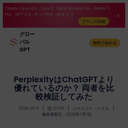
Claude Opus 4.6、Sora 2、Nano Banana Pro、Gemini 3
Pro、GPT 5.2...すべてPro。46% オフ
プランの比較
グロー
バル
無料で始める
GPT
PerplexityはChatGPTより
優れているのか？ 両者を比
較検証してみた
2025-10-11
07:09
シャイニー・ヘイル
最終更新日：2026年7月7日