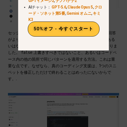
GPTイメージ2
,
ナノバナナ2
AIチャット：
GPT-5.6
,
Claude Opus 5
,
クロ
ード・ソネット第5番
,
Gemini オムニ
,
キミ
K3
50%オフ - 今すぐスタート
セッションが続いていると想像してみると、ChatGPTの回答
がより納得のいくものになりました。テストについて、ある
いはなぜ……といった点について、さらに質問しやすくなりま
した。
上書きすべきではないこと、あるいはコードベ
false
ース内の他の箇所で同じパターンを適用する方法。これは重
要な点です。なぜなら、真のコーディング支援は、1つのスニ
ペットを修正しただけで終わることはめったにないからで
す。.