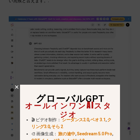
い兆候と言えます。.
グローバルGPT
オールインワンAIスタ
ジオ
🎬 ビデオ制作：
シーダンス2.0
,
ベオ 3.1
,
ク
リング3.0
,
そら 2
🎨 画像生成：
旅の途中
,
Seedream 5.0 Pro
,