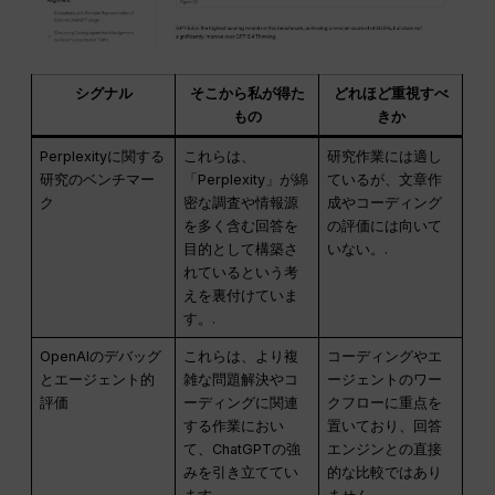
シグナル
そこから私が得た
どれほど重視すべ
もの
きか
Perplexityに関する
これらは、
研究作業には適し
研究のベンチマー
「Perplexity」が綿
ているが、文章作
ク
密な調査や情報源
成やコーディング
を多く含む回答を
の評価には向いて
目的として構築さ
いない。.
れているという考
えを裏付けていま
す。.
OpenAIのデバッグ
これらは、より複
コーディングやエ
とエージェント的
雑な問題解決やコ
ージェントのワー
評価
ーディングに関連
クフローに重点を
する作業におい
置いており、回答
て、ChatGPTの強
エンジンとの直接
みを引き立ててい
的な比較ではあり