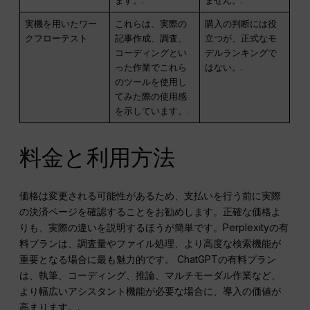
ます。.
ません。.
実機を用いたワー
これらは、実際の
購入の判断には役
クフローテスト
記事作成、調査、
立つが、正式なモ
コーディングとい
デルランキングで
った作業でこれら
はない。.
のツールを使用し
てみた際の使用感
を示しています。.
料金と利用方法
価格は変更される可能性があるため、支払いを行う前に実際
の決済ページを確認することをお勧めします。正確な価格よ
りも、実際の違いを説明するほうが簡単です。Perplexityの有
料プランは、調査量やファイル処理、より高度な検索機能が
重要となる場合に最も魅力的です。 ChatGPTの有料プラン
は、執筆、コーディング、推論、マルチモーダル作業など、
より幅広いアシスタント機能が必要な場合に、導入の価値が
高まります。.