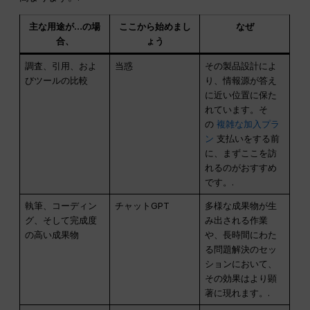
主な用途が…の場
ここから始めまし
なぜ
合、
ょう
調査、引用、およ
当惑
その製品設計によ
びツールの比較
り、情報源が答え
に近い位置に保た
れています。そ
の
複雑な加入プラ
ン
支払いをする前
に、まずここを訪
れるのがおすすめ
です。.
執筆、コーディン
チャットGPT
多様な成果物が生
グ、そして完成度
み出される作業
の高い成果物
や、長時間にわた
る問題解決のセッ
ションにおいて、
その効果はより顕
著に現れます。.