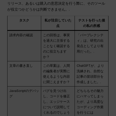
リリース、あるいは購入の意思決定を行う際に、そのツール
が役立つかどうかは判断できません。.
タスク
私が注目していた
テストを行った後
点
の私の所感
請求内容の確認
この回答は、事実
「パープレクシテ
を過大に主張する
ィ」は、研究の出
ことなく確認する
発点としてより有
のに役立ちます
用だった。.
か？
文章の書き直し
この草案は、人間
ChatGPTが、より
の編集者が実際に
洗練され、自然な
使えるような内容
記事の冒頭部分を
に聞こえますか？
作成しました。.
JavaScriptのデバッ
バグを見つけ出
どちらもその魅力
グ
し、コードを修正
にハマってしまっ
し、エッジケース
たが、より高度な
について説明して
コーディング作業
くれるのでしょう
を行うには