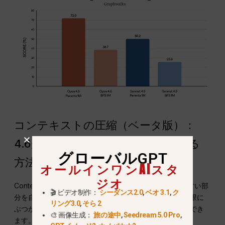
コンテキストの圧縮（ベータ版）：
4.6が無限の会話を効果的に管理する
グローバルGPT
方法
オールインワンAIスタ
ジオ
Context Compactionと呼ばれる新機能は、チャットの古い部
🎬 ビデオ制作：
シーダンス2.0
,
ベオ 3.1
,
ク
分を自動的に要約します。これにより、機種のメモリ制限に
リング3.0
,
そら 2
ぶつかることなく、終わりの見えない会話をすることができ
🎨 画像生成：
旅の途中
,
Seedream 5.0 Pro
,
ます。.