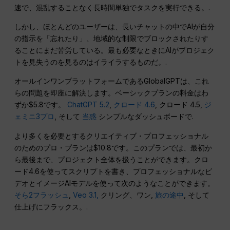
速で、混乱することなく長時間単独でタスクを実行できる。.
しかし、ほとんどのユーザーは、長いチャットの中でAIが自分
の指示を「忘れたり」、地域的な制限でブロックされたりす
ることにまだ苦労している。最も必要なときにAIがプロジェク
トを見失うのを見るのはイライラするものだ。.
オールインワンプラットフォームであるGlobalGPTは、これ
らの問題を即座に解決します。ベーシックプランの料金はわ
ずか$5.8です。
ChatGPT 5.2
,
クロード 4.6
, クロード 4.5,
ジ
ェミニ3プロ
, そして
当惑
シンプルなダッシュボードで.
より多くを必要とするクリエイティブ・プロフェッショナル
のためのプロ・プランは$10.8です。このプランでは、最初か
ら最後まで、プロジェクト全体を扱うことができます。クロ
ード4.6を使ってスクリプトを書き、プロフェッショナルなビ
デオとイメージAIモデルを使って次のようなことができます。
そら2フラッシュ
,
Veo 3.1,
クリング、ワン,
旅の途中
, そして
仕上げにフラックス。.