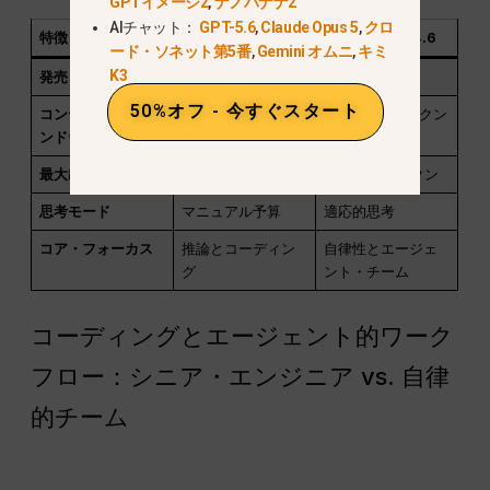
GPTイメージ2
,
ナノバナナ2
AIチャット：
GPT-5.6
,
Claude Opus 5
,
クロ
特徴
クロード 作品4.5
クロード 作品4.6
ード・ソネット第5番
,
Gemini オムニ
,
キミ
K3
発売日
2025年11月24日
2026年2月5日
50%オフ - 今すぐスタート
コンテキストウィ
200,000トークン
1,000,000トークン
ンドウ
（ベータ版）
最大出力トークン
64,000トークン
128,000 トークン
思考モード
マニュアル予算
適応的思考
コア・フォーカス
推論とコーディン
自律性とエージェ
グ
ント・チーム
コーディングとエージェント的ワーク
フロー：シニア・エンジニア vs. 自律
的チーム