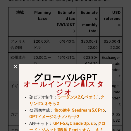
地域
Planning
Estimate
Estimate
USD
base
d tax
d
referenc
(VAT/GST
monthly
e
)
total
アメリカ
$20.00米
0%-10%
$20.00-$
$20.00-$
合衆国
ドル
22.00
22.00
欧州連合
20.00ユー
19%-21%
€23.80-
Exchange-
ロ
€24.20
rate
dependen
グローバルGPT
t
オールインワンAIスタ
イギリス
16.67ポン
20%
£20.00
Exchange-
ジオ
ド
rate
🎬 ビデオ制作：
シーダンス2.0
,
ベオ 3.1
,
ク
dependen
リング3.0
,
そら 2
t
🎨 画像生成：
旅の途中
,
Seedream 5.0 Pro
,
カナダ
$20.00米
5%-15%
$21.00-$2
$21.00-$2
GPTイメージ2
,
ナノバナナ2
ドル
3.00
3.00 USD
AIチャット：
GPT-5.6
,
Claude Opus 5
,
クロ
ード・ソネット第5番
,
Gemini オムニ
,
キミ
グローバ
$5.8/mont
Included
$5.8
$5.8 or