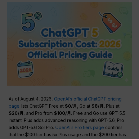
As of August 4, 2026,
OpenAI’s official ChatGPT pricing
page
lists ChatGPT Free at
$0/月
, Go at
$8/月
, Plus at
$20/月
, and Pro from
$100/月
. Free and Go use GPT-5.5
Instant; Plus adds advanced reasoning with GPT-5.6; Pro
adds GPT-5.6 Sol Pro.
OpenAI’s Pro tiers page
confirms
that the $100 tier has 5x Plus usage and the $200 tier has