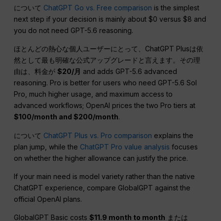
について
ChatGPT Go vs. Free comparison
is the simplest
next step if your decision is mainly about $0 versus $8 and
you do not need GPT-5.6 reasoning.
ほとんどの熱心な個人ユーザーにとって、ChatGPT Plusは依
然として最も明確な公式アップグレードと言えます。その理
由は、料金が
$20/月
and adds GPT-5.6 advanced
reasoning. Pro is better for users who need GPT-5.6 Sol
Pro, much higher usage, and maximum access to
advanced workflows; OpenAI prices the two Pro tiers at
$100/month and $200/month
.
について
ChatGPT Plus vs. Pro comparison
explains the
plan jump, while the
ChatGPT Pro value analysis
focuses
on whether the higher allowance can justify the price.
If your main need is model variety rather than the native
ChatGPT experience, compare GlobalGPT against the
official OpenAI plans.
GlobalGPT Basic costs
$11.9 month to month
または