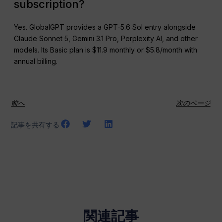
subscription?
Yes. GlobalGPT provides a GPT-5.6 Sol entry alongside
Claude Sonnet 5, Gemini 3.1 Pro, Perplexity AI, and other
models. Its Basic plan is $11.9 monthly or $5.8/month with
annual billing.
前へ
次のページ
記事を共有する
関連記事