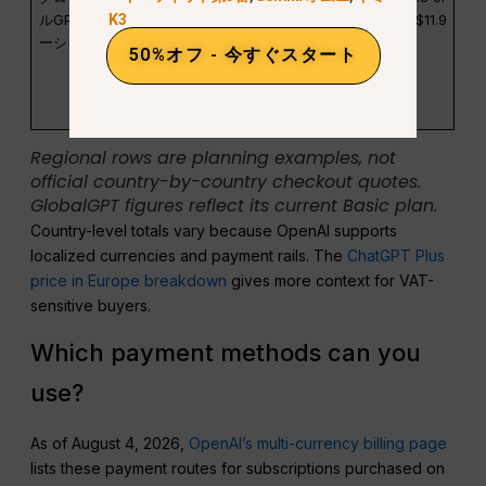
K3
ルGPT ベ
h with
in
annual
$11.9
ーシック
annual
displayed
equivalent
50%オフ - 今すぐスタート
billing
plan price
or $11.9
month to
month
Regional rows are planning examples, not
official country-by-country checkout quotes.
GlobalGPT figures reflect its current Basic plan.
Country-level totals vary because OpenAI supports
localized currencies and payment rails. The
ChatGPT Plus
price in Europe breakdown
gives more context for VAT-
sensitive buyers.
Which payment methods can you
use?
As of August 4, 2026,
OpenAI’s multi-currency billing page
lists these payment routes for subscriptions purchased on