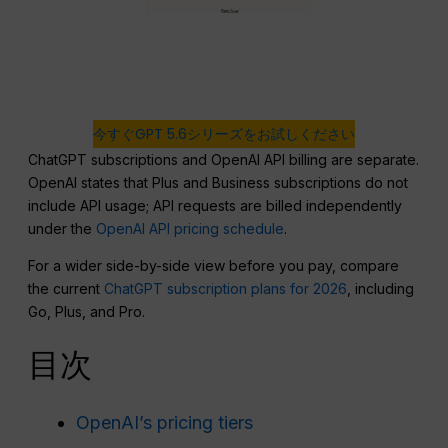
今すぐGPT 5.6シリーズをお試しください
ChatGPT subscriptions and OpenAI API billing are separate.
OpenAI states that Plus and Business subscriptions do not
include API usage; API requests are billed independently
under the
OpenAI API pricing schedule
.
For a wider side-by-side view before you pay, compare
the current
ChatGPT subscription plans for 2026
, including
Go, Plus, and Pro.
目次
OpenAI’s pricing tiers