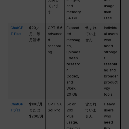
ていま
and
usage
す
memory
than
; 4 GB
Free.
ChatGP
$20／
GPT-5.6
Expand
含まれ
Individu
T Plus
月、毎
advance
ed
ていま
al users
月請求
d
messag
せん
who
reasoni
es,
need
ng
uploads
stronge
, deep
r
researc
reasoni
h,
ng and
Codex,
broader
and
producti
Work;
vity
20 GB
tools.
ChatGP
$100/月
GPT-5.6
5x or
含まれ
Heavy
Tプロ
または
Sol Pro
20x
ていま
users
$200/月
Plus
せん
who
usage,
need
maximu
Pro