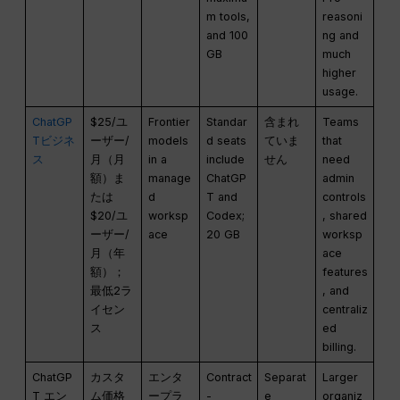
m tools,
reasoni
and 100
ng and
GB
much
higher
usage.
ChatGP
$25/ユ
Frontier
Standar
含まれ
Teams
Tビジネ
ーザー/
models
d seats
ていま
that
ス
月（月
in a
include
せん
need
額）ま
manage
ChatGP
admin
たは
d
T and
controls
$20/ユ
worksp
Codex;
, shared
ーザー/
ace
20 GB
worksp
月（年
ace
額）；
features
最低2ラ
, and
イセン
centraliz
ス
ed
billing.
ChatGP
カスタ
エンタ
Contract
Separat
Larger
T エン
ム価格
ープラ
-
e
organiz