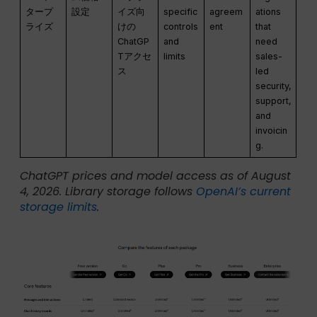
タープ
設定
イズ向
specific
agreem
ations
ライズ
けの
controls
ent
that
ChatGP
and
need
Tアクセ
limits
sales-
ス
led
security,
support,
and
invoicin
g.
ChatGPT prices and model access as of August
4, 2026. Library storage follows
OpenAI’s current
storage limits
.