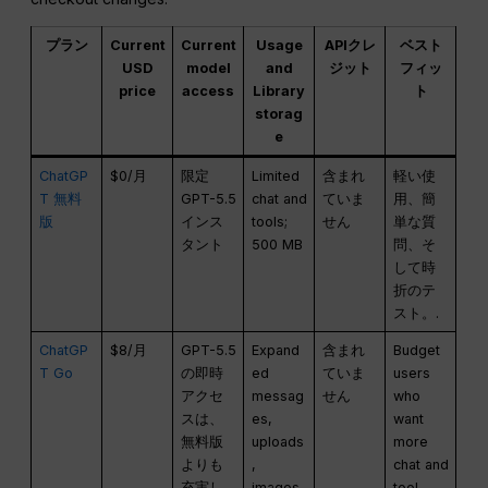
プラン
Current
Current
Usage
APIクレ
ベスト
USD
model
and
ジット
フィッ
price
access
Library
ト
storag
e
ChatGP
$0/月
限定
Limited
含まれ
軽い使
T 無料
GPT-5.5
chat and
ていま
用、簡
版
インス
tools;
せん
単な質
タント
500 MB
問、そ
して時
折のテ
スト。.
ChatGP
$8/月
GPT-5.5
Expand
含まれ
Budget
T Go
の即時
ed
ていま
users
アクセ
messag
せん
who
スは、
es,
want
無料版
uploads
more
よりも
,
chat and
充実し
images,
tool