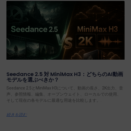
Seedance 2.5 対 MiniMax H3：どちらのAI動画
モデルを選ぶべきか？
Seedance 2.5とMiniMax H3について、動画の長さ、2K出力、音
声、参照情報、編集、オープンウェイト、ローカルでの使用、
そして現在の各モデルに最適な用途を比較します。.
続きを読む