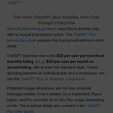
The main ChatGPT plan families, from Free
through Enterprise.
OpenAI’s Plus billing guidance
says Plus is monthly only,
with no annual prepayment option. The
ChatGPT Plus
annual plan guide
explains the buying implications in more
detail.
ChatGPT Business now costs
$25 per user per month on
monthly billing
または
$20 per user per month on
annual billing
, with at least two standard seats. Teams
deciding between an individual plan and a workspace can
use the
ChatGPT Plus vs. Business comparison
.
Published usage allowances are not one universal
message number: Free is limited, Go is expanded, Plus is
higher, and Pro provides 5x or 20x Plus usage depending
on tier. The practical details are covered in the
ChatGPT
Plus limits guide
.