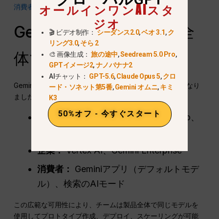
オールインワンAIスタ
消費者アクセスではない。.
ジオ
Gemini 3のGoogle製品全
🎬 ビデオ制作：
シーダンス2.0
,
ベオ 3.1
,
ク
リング3.0
,
そら 2
体での即時利用可能性
🎨 画像生成：
旅の途中
,
Seedream 5.0 Pro
,
GPTイメージ2
,
ナノバナナ2
AIチャット：
GPT-5.6
,
Claude Opus 5
,
クロ
Gemini 3 FlashがGoogleエコシステム全体で利用可能になり
ード・ソネット第5番
,
Gemini オムニ
,
キミ
ました：
K3
50%オフ - 今すぐスタート
開発者:
Gemini API、Google AI Studio、
Gemini CLI、Google Antigravity
企業：
Vertex AI、Gemini Enterprise
消費者：
Geminiアプリ（デフォルトモデ
ル）、検索のAIモード
この広範な可用性により、チームは製品全体で同じモデルを
使用してプロトタイプ作成、デプロイ、スケーリングが可能