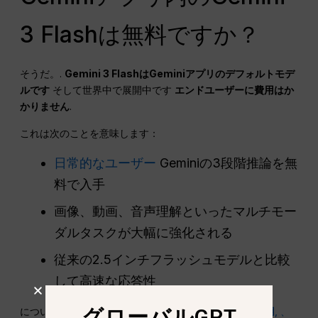
3 Flashは無料ですか？
そうだ。.
Gemini 3 FlashはGeminiアプリのデフォルトモデ
ルです
そして世界中で展開中です
エンドユーザーに費用はか
かりません
.
これは次のことを意味します：
日常的なユーザー
Geminiの3段階推論を無
料で入手
画像、動画、音声理解といったマルチモー
ダルタスクが大幅に強化される
従来の2.5インチフラッシュモデルと比較
して高速な応答性
グローバルGPT
について
有料価格
のみに適用される
APIと企業での利用
, 、