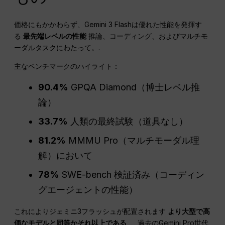
価格にもかかわらず、Gemini 3 Flashは優れた性能を発揮す
る
最先端レベルの性能
推論、コーディング、およびマルチモ
ーダルタスクにわたって。.
主なベンチマークのハイライト：
90.4%
GPQA Diamond（博士レベル推
論）
33.7%
人類の最終試験（道具なし）
81.2%
MMMU Pro（マルチモーダル理
解）において
78%
SWE-bench 検証済み（コーディン
グエージェントの性能）
これによりジェミニ3フラッシュが配置されます
より大型で高
価なモデルと同等かそれ以上である
, 、過去のGemini Pro世代