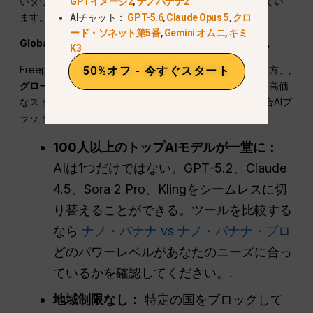
いダウンロード制限なしで大規模なライブラリを提供してい
GPTイメージ2
,
ナノバナナ2
ます。.
AIチャット：
GPT-5.6
,
Claude Opus 5
,
クロ
ード・ソネット第5番
,
Gemini オムニ
,
キミ
GlobalGPT：究極のオールインワンAIプラットフォーム
K3
FreepikのAIクレジットの減りが早くてイライラしている方、,
50%オフ - 今すぐスタート
グローバルGPT
は究極のソリューションです。これは、高価
なストックウェブサイトの必要性を完全に置き換える統合AIプ
ラットフォームです。.
100人以上のトップAIモデルが一堂に：
AIは1つだけではない。GPT-5.2、Claude
4.5、Sora 2 Pro、Klingをシームレスに切
り替えることができる。ツールを比較する
なら
ナノ・バナナ vs ナノ・バナナ・プロ
どのパワーレベルがあなたのニーズに合っ
ているかを確認してください。.
地域制限なし：
特定の国をブロックして