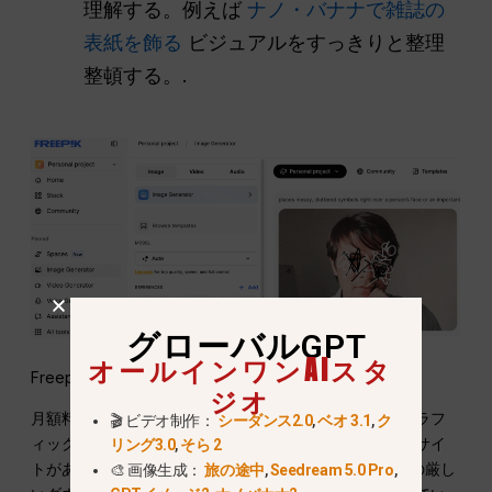
理解する。例えば
ナノ・バナナで雑誌の
表紙を飾る
ビジュアルをすっきりと整理
整頓する。.
グローバルGPT
オールインワンAIスタ
Freepikに代わる無料ストックイメージ＆ベクターは？
ジオ
月額料金を支払うことなく、基本的な写真やベクターグラフ
🎬 ビデオ制作：
シーダンス2.0
,
ベオ 3.1
,
ク
ィックが必要な場合は、利用可能な優れた無料のウェブサイ
リング3.0
,
そら 2
トがあります。これらのプラットフォームは、Freepikの厳し
🎨 画像生成：
旅の途中
,
Seedream 5.0 Pro
,