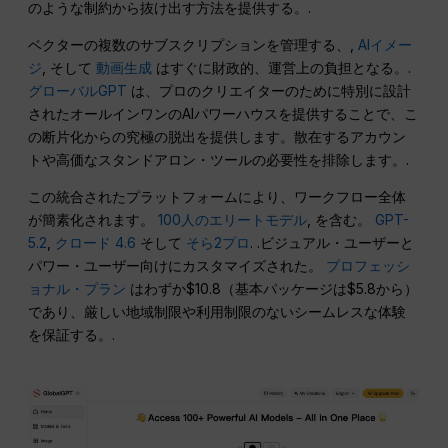
のような制約から抜け出す方法を提供する。.
ベクターの複数のサブスクリプションを管理する、,
AIイメー
ジ
, そして
動画生成
はすぐに財政的、運営上の負担となる。.
グローバルGPT
は、プロのクリエイターのために特別に設計
されたオールインワンのAIパワーハウスを提供することで、こ
の断片化からの究極の脱出を提供します。散在するアカウン
トや高価なスタンドアロン・ツールの必要性を排除します。.
この統合されたプラットフォームにより、ワークフロー全体
が簡素化されます。
100人のエリートモデル
, を含む。
GPT-
5.2
,
クロード 4.6
そして
そら2プロ
. .ビジュアル・ユーザーと
パワー・ユーザー向けにカスタマイズされた。
プロフェッシ
ョナル・プラン
はわずか$10.8（基本パッケージは$5.8から）
であり、厳しい地域制限や利用制限のないシームレスな体験
を保証する。.