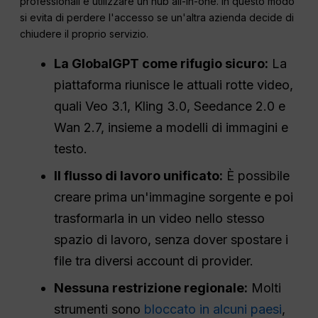
professionali è utilizzare un hub all-in-one. In questo modo
si evita di perdere l'accesso se un'altra azienda decide di
chiudere il proprio servizio.
La GlobalGPT come rifugio sicuro:
La
piattaforma riunisce le attuali rotte video,
quali Veo 3.1, Kling 3.0, Seedance 2.0 e
Wan 2.7, insieme a modelli di immagini e
testo.
Il flusso di lavoro unificato:
È possibile
creare prima un'immagine sorgente e poi
trasformarla in un video nello stesso
spazio di lavoro, senza dover spostare i
file tra diversi account di provider.
Nessuna restrizione regionale:
Molti
strumenti sono
bloccato in alcuni paesi
,