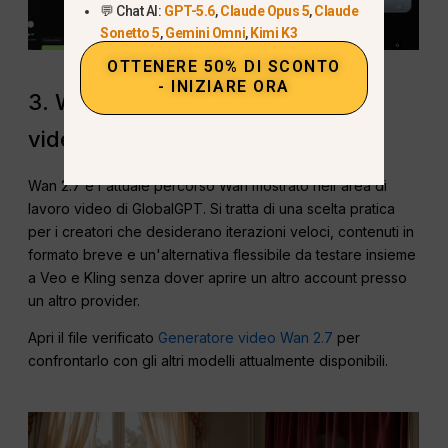
💬 Chat AI:
GPT-5.6
,
Claude Opus 5
,
Claude
Sonetto 5
,
Gemini Omni
,
Kimi K3
OTTENERE 50% DI SCONTO
- INIZIARE ORA
3. Wan 2.7: Iterazione veloce per
video di breve durata
Wan 2.7 è l'attuale percorso Wan mostrato nell'area di
lavoro video di GlobalGPT. Si tratta di una scelta pratica
per i creatori che desiderano iterazioni veloci, contenuti in
formato breve e un'alternativa flessibile da testare insieme
a Veo e Kling senza dover aprire un altro account presso
un altro provider.
Apri il file verificato
Generatore video Wan 2.7
per
confrontarlo con gli altri modelli attualmente disponibili.