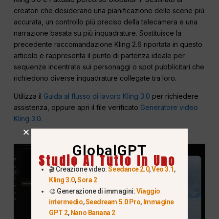
creatori che desiderano una pianificazione delle scene più
accurata, un controllo più preciso della telecamera e una
narrazione basata su più inquadrature. Sostituisce la
precedente raccomandazione Kling 2.6 riportata in questo
articolo e rappresenta il punto di partenza ideale per
sequenze incentrate sui personaggi o spot pubblicitari che
richiedono diverse inquadrature collegate tra loro.
Utilizza il
Guida al flusso di lavoro Kling 3.0
per richiedere
assistenza, oppure apri il file verificato
Generatore video
Kling 3.0
.
GlobalGPT
Studio AI Tutto In Uno
🎬 Creazione video:
Seedance 2.0
,
Veo 3.1
,
Kling 3.0
,
Sora 2
🎨 Generazione di immagini:
Viaggio
intermedio
,
Seedream 5.0 Pro
,
Immagine
GPT 2
,
Nano Banana 2