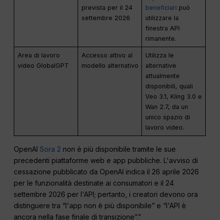
prevista per il 24
beneficiari
può
settembre 2026
utilizzare la
finestra API
rimanente.
Area di lavoro
Accesso attivo al
Utilizza le
video GlobalGPT
modello alternativo
alternative
attualmente
disponibili, quali
Veo 3.1, Kling 3.0 e
Wan 2.7, da un
unico spazio di
lavoro video.
OpenAI
Sora 2
non è più disponibile tramite le sue
precedenti piattaforme web e app pubbliche. L'avviso di
cessazione pubblicato da OpenAI indica il 26 aprile 2026
per le funzionalità destinate ai consumatori e il 24
settembre 2026 per l'API; pertanto, i creatori devono ora
distinguere tra “l'app non è più disponibile” e “l'API è
ancora nella fase finale di transizione”.”