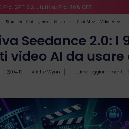
 Pro, GPT 5.2... tutti su Pro. 46% OFF
Strumenti di intelligenza artificiale
Chat AI
Video AI
I
iva Seedance 2.0: I 9
i video AI da usar
04:12
Ariette Wynn
Ultimo aggiornamento: 1