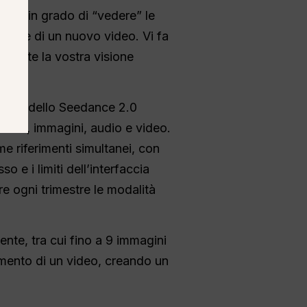
e è in grado di “vedere” le
azione di un nuovo video. Vi fa
almente la vostra visione
 al modello Seedance 2.0
testo, immagini, audio e video.
me riferimenti simultanei, con
 e i limiti dell’interfaccia
e ogni trimestre le modalità
te, tra cui fino a 9 immagini
vimento di un video, creando un