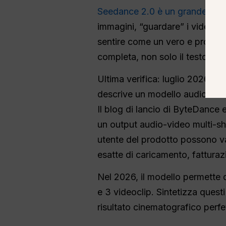
Seedance 2.0 è un grande affa
immagini, “guardare” i video e 
sentire come un vero e proprio 
completa, non solo il testo.
Ultima verifica: luglio 2026. 
descrive un modello audio-video
Il blog di lancio di ByteDance 
un output audio-video multi-shot
utente del prodotto possono var
esatte di caricamento, fatturazi
Nel 2026, il modello permette d
e 3 videoclip. Sintetizza quest
risultato cinematografico perf