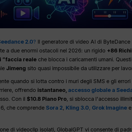
Seedance 2.0
?
Il generatore di video AI di ByteDance 
onte a due enormi ostacoli nel 2026: un rigido
+86 Richi
i ”faccia reale
che blocca i caricamenti umani. Questi blo
ale
Jimeng
sito quasi impossibile da utilizzare per lavo
nte quando si lotta contro i muri degli SMS e gli errori
riere, offrendo
istantaneo,
accesso globale a Seed
esso. Con il
$10.8 Piano Pro
, si sblocca l'accesso illi
2026, che comprende
Sora 2
,
Kling 3.0
,
Grok Imagine
ione di videoclip isolati, GlobalGPT vi consente di padr