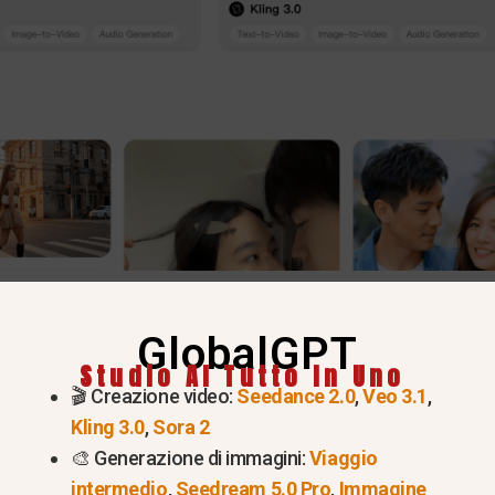
della “ByteDance Seedance 2.
GlobalGPT
Studio AI Tutto In Uno
ondo creativo
🎬 Creazione video:
Seedance 2.0
,
Veo 3.1
,
Kling 3.0
,
Sora 2
🎨 Generazione di immagini:
Viaggio
 nei modelli di fondazione quadrimodali
intermedio
,
Seedream 5.0 Pro
,
Immagine