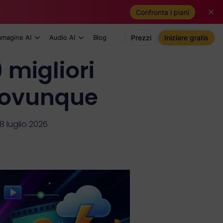
Confronta i piani
mmagine AI
Audio AI
Blog
Prezzi
Iniziare gratis
 migliori
e ovunque
8 luglio 2026