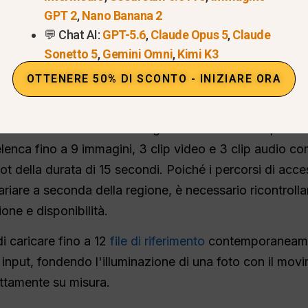
GPT 2
,
Nano Banana 2
re
perché è un modello “Quad-modale”. Ciò significa ch
💬 Chat AI:
GPT-5.6
,
Claude Opus 5
,
Claude
“sentire” i suoni, il tutto contemporaneamente alla cre
Sonetto 5
,
Gemini Omni
,
Kimi K3
regista, perché l'intelligenza artificiale comprende fin
OTTENERE 50% DI SCONTO - INIZIARE ORA
La documentazione ufficiale di ByteDance Seed relativa
 multimodale unificato in grado di elaborare input di 
elenca fino a 9 immagini, 3 clip video e 3 clip audio co
 della durata di 15 secondi. Poiché i percorsi di accesso
iare a seconda della regione, è necessario ricontrollar
one e disponibilità.
i caricare fino a 12
file di riferimento
contemporaneamen
i input, fondendo l'illuminazione di una foto con il mo
ettamente su misura.