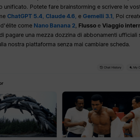
unificato. Potete fare brainstorming e scrivere le vost
ome
ChatGPT 5.4
,
Claude 4.6
,
e
Gemelli 3.1
,
Poi creat
i d'élite come
Nano Banana 2
,
Flusso
e
Viaggio inte
 di pagare una mezza dozzina di abbonamenti ufficiali 
ulla nostra piattaforma senza mai cambiare scheda.