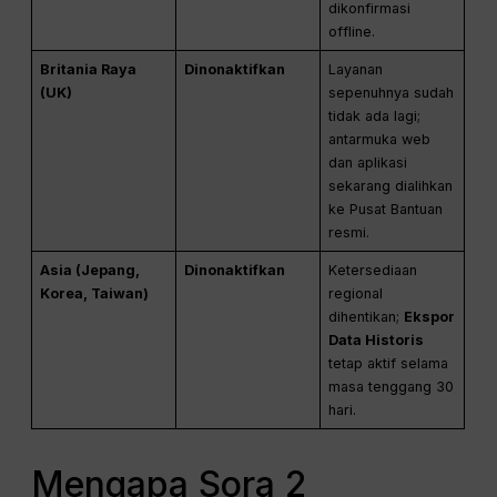
dikonfirmasi
offline.
Britania Raya
Dinonaktifkan
Layanan
(UK)
sepenuhnya sudah
tidak ada lagi;
antarmuka web
dan aplikasi
sekarang dialihkan
ke Pusat Bantuan
resmi.
Asia (Jepang,
Dinonaktifkan
Ketersediaan
Korea, Taiwan)
regional
dihentikan;
Ekspor
Data Historis
tetap aktif selama
masa tenggang 30
hari.
Mengapa Sora 2