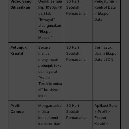
Video yang
Unduh semua
30 Hari
Pengaturan >
Dihasilkan
klip 1080p/4K
Setelah
Kontrol Data
dari tab
Pemadaman
> Ekspor
“Riwayat”
Data
atau gunakan
“Ekspor
Massal.”
Petunjuk
Secara
30 Hari
Termasuk
Kreatif
manual
Setelah
dalam Ekspor
menyimpan
Pemadaman
Data JSON
petunjuk teks
dan isyarat
“Audio
Tersinkronisa
si” ke drive
lokal.
Profil
Mengamanka
30 Hari
Aplikasi Sora
Cameo
n data
Setelah
> Profil >
konsistensi
Pemadaman
Ekspor
karakter dan
Karakter