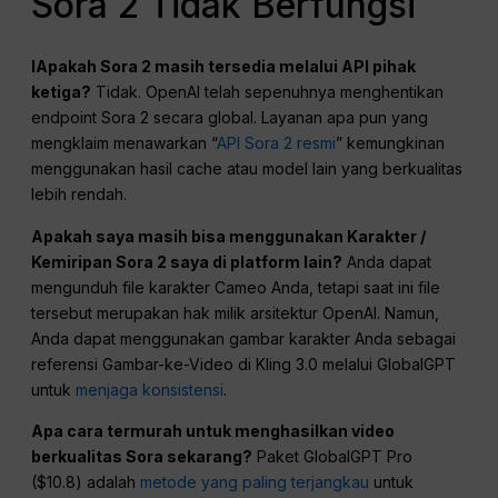
Sora 2 Tidak Berfungsi
I
Apakah Sora 2 masih tersedia melalui API pihak
ketiga?
Tidak. OpenAI telah sepenuhnya menghentikan
endpoint Sora 2 secara global. Layanan apa pun yang
mengklaim menawarkan “
API Sora 2 resmi
” kemungkinan
menggunakan hasil cache atau model lain yang berkualitas
lebih rendah.
Apakah saya masih bisa menggunakan Karakter /
Kemiripan Sora 2 saya di platform lain?
Anda dapat
mengunduh file karakter Cameo Anda, tetapi saat ini file
tersebut merupakan hak milik arsitektur OpenAI. Namun,
Anda dapat menggunakan gambar karakter Anda sebagai
referensi Gambar-ke-Video di Kling 3.0 melalui GlobalGPT
untuk
menjaga konsistensi
.
Apa cara termurah untuk menghasilkan video
berkualitas Sora sekarang?
Paket GlobalGPT Pro
($10.8) adalah
metode yang paling terjangkau
untuk