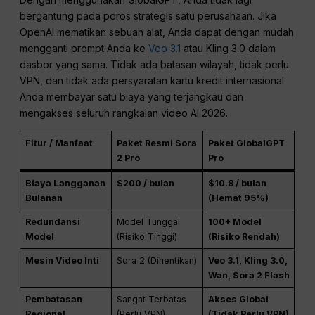
bergantung pada poros strategis satu perusahaan. Jika
OpenAI mematikan sebuah alat, Anda dapat dengan mudah
mengganti prompt Anda ke
Veo 3.1
atau Kling 3.0 dalam
dasbor yang sama. Tidak ada batasan wilayah, tidak perlu
VPN, dan tidak ada persyaratan kartu kredit internasional.
Anda membayar satu biaya yang terjangkau dan
mengakses seluruh rangkaian video AI 2026.
Fitur / Manfaat
Paket Resmi Sora
Paket GlobalGPT
2 Pro
Pro
Biaya Langganan
$200 / bulan
$10.8 / bulan
Bulanan
(Hemat 95%)
Redundansi
Model Tunggal
100+ Model
Model
(Risiko Tinggi)
(Risiko Rendah)
Mesin Video Inti
Sora 2 (Dihentikan)
Veo 3.1, Kling 3.0,
Wan, Sora 2 Flash
Pembatasan
Sangat Terbatas
Akses Global
Regional
(Perlu VPN)
(Tidak Perlu VPN)