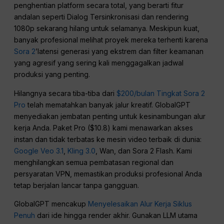
penghentian platform secara total, yang berarti fitur
andalan seperti Dialog Tersinkronisasi dan rendering
1080p sekarang hilang untuk selamanya. Meskipun kuat,
banyak profesional melihat proyek mereka terhenti karena
Sora 2
’latensi generasi yang ekstrem dan filter keamanan
yang agresif yang sering kali menggagalkan jadwal
produksi yang penting.
Hilangnya secara tiba-tiba dari
$200/bulan Tingkat Sora 2
Pro
telah mematahkan banyak jalur kreatif. GlobalGPT
menyediakan jembatan penting untuk kesinambungan alur
kerja Anda. Paket Pro ($10.8) kami menawarkan akses
instan dan tidak terbatas ke mesin video terbaik di dunia:
Google Veo 3.1
,
Kling 3.0
, Wan, dan Sora 2 Flash. Kami
menghilangkan semua pembatasan regional dan
persyaratan VPN, memastikan produksi profesional Anda
tetap berjalan lancar tanpa gangguan.
GlobalGPT mencakup
Menyelesaikan Alur Kerja Siklus
Penuh
dari ide hingga render akhir. Gunakan LLM utama