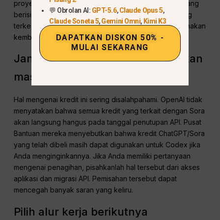
proyek yang akan Anda perlukan nanti. Folder lokal yang
💬 Obrolan AI:
GPT-5.6
,
Claude Opus 5
,
berisi prompt, klip akhir, dan referensi sumber memang
Claude Soneta 5
,
Gemini Omni
,
Kimi K3
terkesan membosankan, tetapi jauh lebih mudah digunakan
DAPATKAN DISKON 50% -
kembali daripada tautan bersama yang rusak.
MULAI SEKARANG
Jangan terlalu membesar-besarkan
masalah kredit tersebut
Hal mengenai kredit ini sering disalahpahami. OpenAI tidak
menyatakan bahwa semua kredit yang terkait dengan Sora
akan langsung hangus pada tanggal penutupan API. Pusat
Bantuan mereka menyebutkan bahwa kredit ChatGPT/Sora
yang telah dibeli masih dapat digunakan untuk Codex jika
Anda menginginkannya. Jika Anda memiliki pertanyaan
mengenai penagihan, pisahkanlah hal tersebut dari akses
aplikasi dan migrasi API. Pemisahan tersebut dapat
mencegah banyak saran yang keliru.
Pilih alur kerja berikutnya