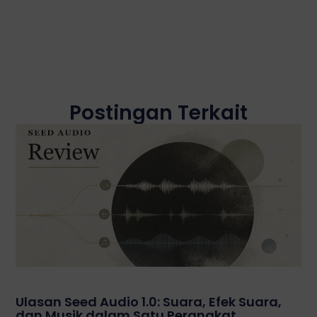
Postingan Terkait
Ulasan Seed Audio 1.0: Suara, Efek Suara,
dan Musik dalam Satu Perangkat