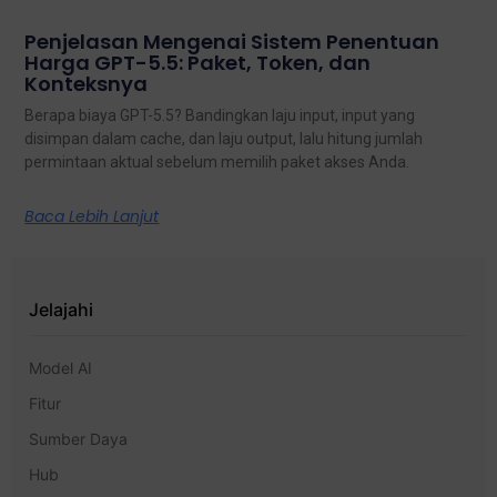
Penjelasan Mengenai Sistem Penentuan
Harga GPT-5.5: Paket, Token, dan
Konteksnya
Berapa biaya GPT-5.5? Bandingkan laju input, input yang
disimpan dalam cache, dan laju output, lalu hitung jumlah
permintaan aktual sebelum memilih paket akses Anda.
Baca Lebih Lanjut
Jelajahi
Model AI
Fitur
Sumber Daya
Hub