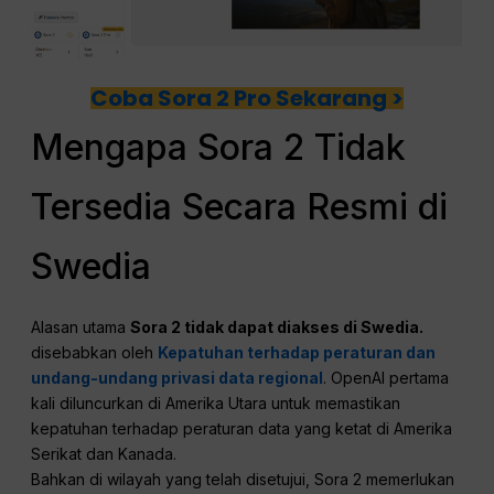
Coba Sora 2 Pro Sekarang >
Mengapa Sora 2 Tidak
Tersedia Secara Resmi di
Swedia
Alasan utama
Sora 2 tidak dapat diakses di Swedia.
disebabkan oleh
Kepatuhan terhadap peraturan dan
undang-undang privasi data regional
. OpenAI pertama
kali diluncurkan di Amerika Utara untuk memastikan
kepatuhan terhadap peraturan data yang ketat di Amerika
Serikat dan Kanada.
Bahkan di wilayah yang telah disetujui, Sora 2 memerlukan