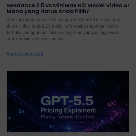
Seedance 2.5 vs MiniMax H3: Model Video AI
Mana yang Harus Anda Pilih?
Bandingkan Seedance 2.5 dengan MiniMax H3 berdasarkan
durasi video, output 2K, audio, referensi, pengeditan, bobot
terbuka, penggunaan lokal, serta pilihan yang paling sesuai
untuk masing-masing saat ini.
Baca Lebih Lanjut