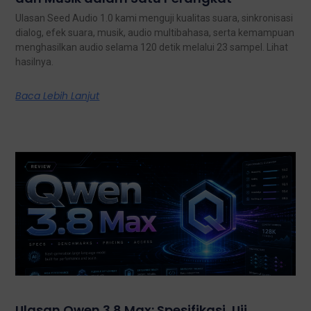
Ulasan Seed Audio 1.0 kami menguji kualitas suara, sinkronisasi
dialog, efek suara, musik, audio multibahasa, serta kemampuan
menghasilkan audio selama 120 detik melalui 23 sampel. Lihat
hasilnya.
Baca Lebih Lanjut
Ulasan Qwen 3.8 Max: Spesifikasi, Uji