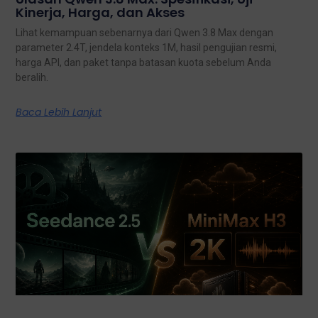
Kinerja, Harga, dan Akses
Lihat kemampuan sebenarnya dari Qwen 3.8 Max dengan
parameter 2.4T, jendela konteks 1M, hasil pengujian resmi,
harga API, dan paket tanpa batasan kuota sebelum Anda
beralih.
Baca Lebih Lanjut