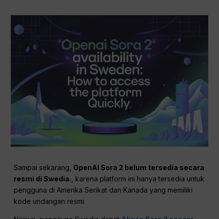
Sampai sekarang,
OpenAI Sora 2 belum tersedia secara
resmi di Swedia.
, karena platform ini hanya tersedia untuk
pengguna di Amerika Serikat dan Kanada yang memiliki
kode undangan resmi.