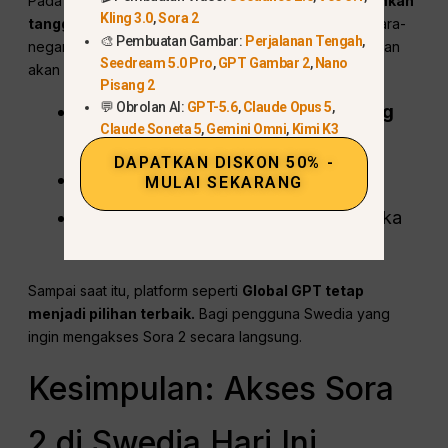
Pada
Oktober 2025
, OpenAI memiliki
Belum diumumkan
Kling 3.0
,
Sora 2
tanggal peluncuran resmi untuk Swedia.
atau negara-
🎨 Pembuatan Gambar:
Perjalanan Tengah
,
negara Eropa lainnya. Peluncuran di Eropa kemungkinan
Seedream 5.0 Pro
,
GPT Gambar 2
,
Nano
akan bergantung pada:
Pisang 2
💬 Obrolan AI:
GPT-5.6
,
Claude Opus 5
,
Kepatuhan terhadap
Undang-undang
Claude Soneta 5
,
Gemini Omni
,
Kimi K3
privasi data Eropa (GDPR)
DAPATKAN DISKON 50% -
Infrastruktur lokal dan skalabilitas
MULAI SEKARANG
Perkembangan yang sukses di Amerika
Utara
Sampai saat itu, platform seperti
Global GPT tetap
menjadi pilihan terbaik.
Bagi pengguna Swedia yang
ingin mengakses Sora 2 secara langsung.
Kesimpulan: Akses Sora
2 di Swedia Hari Ini