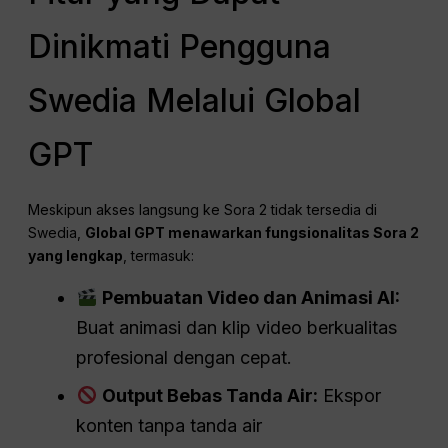
Dinikmati Pengguna
Swedia Melalui Global
GPT
Meskipun akses langsung ke Sora 2 tidak tersedia di
Swedia,
Global GPT menawarkan fungsionalitas Sora 2
yang lengkap
, termasuk:
Pembuatan Video dan Animasi AI:
Buat animasi dan klip video berkualitas
profesional dengan cepat.
Output Bebas Tanda Air:
Ekspor
konten tanpa tanda air