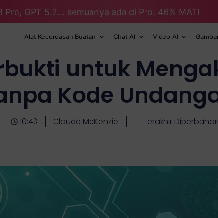
3 Pro, GPT 5.2... semuanya ada di Pro. 46% MATI
Alat Kecerdasan Buatan
Chat AI
Video AI
Gambar
rbukti untuk Mengak
anpa Kode Undang
10:43
Claude McKenzie
Terakhir Diperbahar