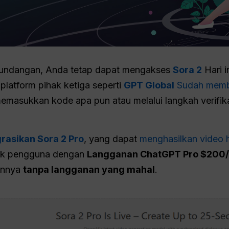
e undangan, Anda tetap dapat mengakses
Sora 2
Hari i
latform pihak ketiga seperti
GPT Global
Sudah membe
memasukkan kode apa pun atau melalui langkah verifi
rasikan Sora 2 Pro
, yang dapat
menghasilkan video 
tuk pengguna dengan
Langganan ChatGPT Pro $200/
annya
tanpa langganan yang mahal
.