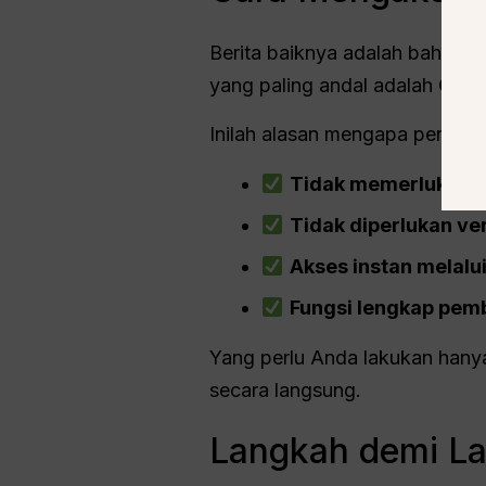
Berita baiknya adalah bahwa
p
yang paling andal adalah
GPT 
Inilah alasan mengapa penggun
Tidak memerlukan 
Tidak diperlukan ve
Akses instan melalu
Fungsi lengkap pemb
Yang perlu Anda lakukan hany
secara langsung.
Langkah demi L