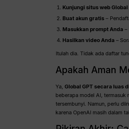
Kunjungi situs web Globa
Buat akun gratis
– Pendaft
Masukkan prompt Anda
– 
Hasilkan video Anda
– Sor
Itulah dia. Tidak ada daftar t
Apakah Aman Me
Ya,
Global GPT secara luas d
beberapa model AI, termasuk m
tersembunyi. Namun, perlu diin
karena OpenAI masih dalam ta
Pikiran Akhir: C