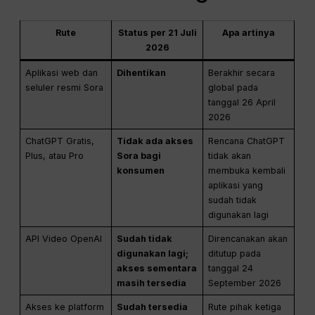
Rute
Status per 21 Juli
Apa artinya
2026
Aplikasi web dan
Dihentikan
Berakhir secara
seluler resmi Sora
global pada
tanggal 26 April
2026
ChatGPT Gratis,
Tidak ada akses
Rencana ChatGPT
Plus, atau Pro
Sora bagi
tidak akan
konsumen
membuka kembali
aplikasi yang
sudah tidak
digunakan lagi
API Video OpenAI
Sudah tidak
Direncanakan akan
digunakan lagi;
ditutup pada
akses sementara
tanggal 24
masih tersedia
September 2026
Akses ke platform
Sudah tersedia
Rute pihak ketiga