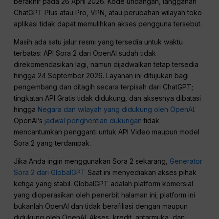
berakhir pada 26 April 2026. Kode undangan, langganan
ChatGPT Plus atau Pro, VPN, atau perubahan wilayah toko
aplikasi tidak dapat memulihkan akses pengguna tersebut.
Masih ada satu jalur resmi yang tersedia untuk waktu
terbatas: API Sora 2 dari OpenAI sudah tidak
direkomendasikan lagi, namun dijadwalkan tetap tersedia
hingga 24 September 2026. Layanan ini ditujukan bagi
pengembang dan ditagih secara terpisah dari ChatGPT;
tingkatan API Gratis tidak didukung, dan aksesnya dibatasi
hingga
Negara dan wilayah yang didukung oleh OpenAI
.
OpenAI’s
jadwal penghentian dukungan
tidak
mencantumkan pengganti untuk API Video maupun model
Sora 2 yang terdampak.
Jika Anda ingin menggunakan Sora 2 sekarang,
Generator
Sora 2 dari GlobalGPT
Saat ini menyediakan akses pihak
ketiga yang stabil. GlobalGPT adalah platform komersial
yang dioperasikan oleh penerbit halaman ini; platform ini
bukanlah OpenAI dan tidak berafiliasi dengan maupun
didukung oleh OpenAI. Akses, kredit, antarmuka, dan