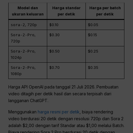
Model dan
Harga standar
Harga per batch
ukuran keluaran
per detik
per detik
sora-2
, 720p
$0.10
$0.05
Sora-2-Pro
,
$0.30
$0.15
720p
Sora-2-Pro
,
$0.50
$0.25
1024p
Sora-2-Pro
,
$0.70
$0.35
1080p
Harga API OpenAI pada tanggal 21 Juli 2026. Pembuatan
video ditagih per detik hasil dan secara terpisah dari
langganan ChatGPT.
Menggunakan
harga resmi per detik
, biaya rendering
video berdurasi 20 detik dengan resolusi 720p dan Sora 2
adalah $2,00 dengan tarif Standar atau $1,00 melalui Batch.
Biaya rendering Sora 2 Pro berdurasi 20 detik dengan