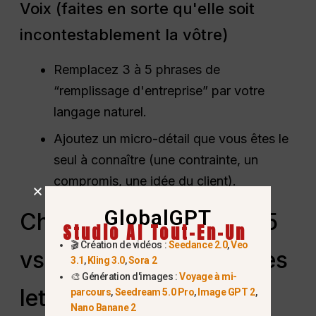
Voix (faites en sorte qu'elle soit
incontestablement la vôtre)
Remplacez 3 à 5 phrases de
“remplissage d'entreprise” par votre
langage naturel.
Ajoutez un micro-détail que vous êtes le
seul à connaître (une contrainte, un
compromis, une idée du client).
GlobalGPT
ChatGPT vs. Claude 4.5
Studio AI Tout-En-Un
🎬 Création de vidéos :
Seedance 2.0
,
Veo
vs. Gemini 3 Pro pour les
3.1
,
Kling 3.0
,
Sora 2
🎨 Génération d'images :
Voyage à mi-
lettres de motivation
parcours
,
Seedream 5.0 Pro
,
Image GPT 2
,
Nano Banane 2