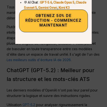
💬 AI Chat :
GPT-5.6
,
Claude Opus 5
,
Claude
Tous les modèles d'IA ne rédigent pas de la même
Sonnet 5
,
Gemini Omni
,
Kimi K3
manière. Le choix de la bonne technologie sous-jacente
OBTENEZ 50% DE
détermine la qualité de votre projet final.
RÉDUCTION - COMMENCEZ
MAINTENANT
Plutôt que de se contenter d'un seul, les candidats
intelligents utilisent différents modèles pour les différentes
étapes du processus de rédaction. Au lieu de gérer
plusieurs onglets de navigateur, GlobalGPT vous permet
de basculer en toute transparence entre ces modèles
d'élite dans un espace de travail unifié. Il s'agit de l'un des
Les meilleurs outils d'écriture IA de 2026
.
ChatGPT (GPT-5.2) : Meilleur pour
la structure et les mots-clés ATS
Les derniers modèles d'OpenAI n'ont pas leur pareil pour
structurer la logique et suivre des instructions rigides.
Utilisation
GPT-5.2
pour analyser rigoureusement la