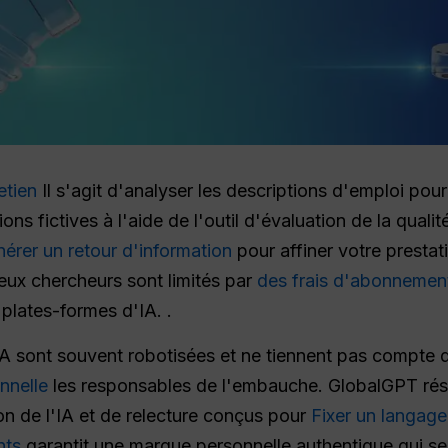
etien
Il s'agit d'analyser les descriptions d'emploi pou
ns fictives à l'aide de l'outil d'évaluation de la qualit
érer un retour d'information
pour affiner votre prestat
eux chercheurs sont limités par
des frais d'abonnemen
plates-formes d'IA. .
A sont souvent robotisées et ne tiennent pas compte 
nnelle
les responsables de l'embauche. GlobalGPT rés
on de l'IA et de relecture conçus pour
Fixer un langage
nts
garantit une marque personnelle authentique qui s