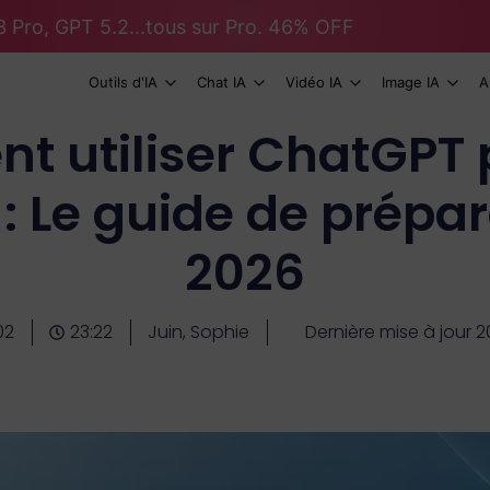
 Pro, GPT 5.2...tous sur Pro. 46% OFF
Outils d'IA
Chat IA
Vidéo IA
Image IA
A
 utiliser ChatGPT
 : Le guide de prépar
2026
02
23:22
Juin, Sophie
Dernière mise à jour 