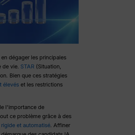
r en dégager les principales
é de vie.
STAR
(Situation,
ion. Bien que ces stratégies
t élevés
et les restrictions
de l'importance de
out ce problème grâce à des
 rigide et automatisé
. Affiner
e démarque des candidats IA