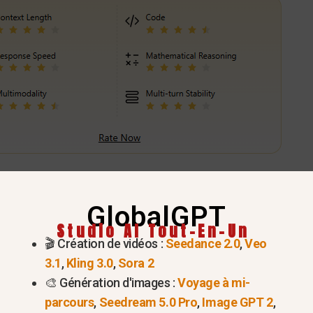
Essayez GPT-5.2 dès maintenant >
GlobalGPT
 le ChatGPT lors de la prépar
Studio AI Tout-En-Un
🎬 Création de vidéos :
Seedance 2.0
,
Veo
dominer le marché de l'emploi
3.1
,
Kling 3.0
,
Sora 2
🎨 Génération d'images :
Voyage à mi-
pparente à une course, et l'IA est votre moteur secret 
parcours
,
Seedream 5.0 Pro
,
Image GPT 2
,