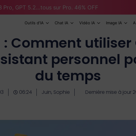
 Pro, GPT 5.2...tous sur Pro. 46% OFF
Outils d'IA
Chat IA
Vidéo IA
Image IA
A
 : Comment utilise
istant personnel p
du temps
03
06:24
Juin, Sophie
Dernière mise à jour