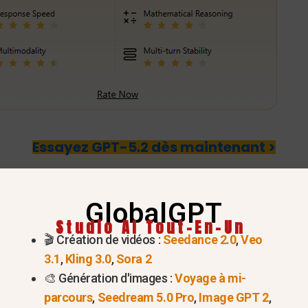
Essayez GPT-5.2 dès maintenant >
r ChatGPT comme assistant pe
GlobalGPT
“second cerveau” de l'IA ?
Studio AI Tout-En-Un
🎬 Création de vidéos :
Seedance 2.0
,
Veo
 est tout simplement un espace de stockage numériqu
3.1
,
Kling 3.0
,
Sora 2
tidiennes. Au lieu d'essayer de vous souvenir de tout
🎨 Génération d'images :
Voyage à mi-
que votre vrai cerveau puisse se détendre et se concentrer
parcours
,
Seedream 5.0 Pro
,
Image GPT 2
,