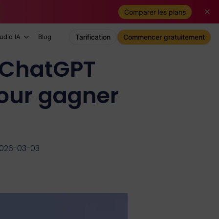
Comparer les plans
udio IA
Blog
Tarification
Commencer gratuitement
r ChatGPT
our gagner
 2026-03-03