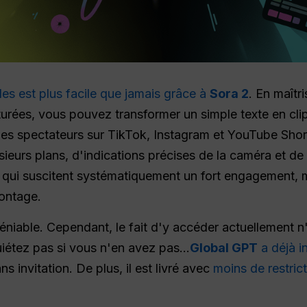
les est plus facile que jamais grâce à
Sora 2
. En maîtr
cturées, vous pouvez transformer un simple texte en cli
t des spectateurs sur TikTok, Instagram et YouTube Sho
lusieurs plans, d'indications précises de la caméra et 
s qui suscitent systématiquement un fort engagement
montage.
éniable. Cependant, le fait d'y accéder actuellement 
iétez pas si vous n'en avez pas...
Global GPT
a déjà i
ns invitation. De plus, il est livré avec
moins de restric