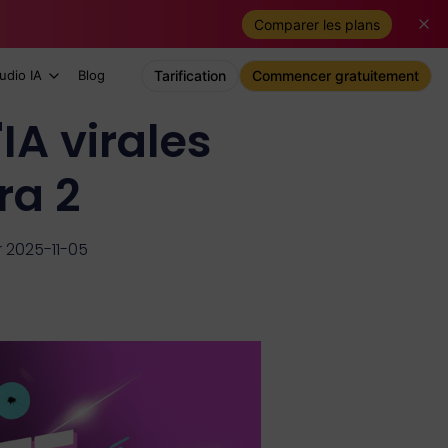
Comparer les plans
udio IA
Blog
Tarification
Commencer gratuitement
A virales
ra 2
r 2025-11-05