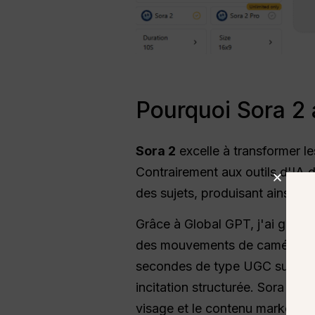
Pourquoi Sora 2
Sora 2
excelle à transformer le
Contrairement aux outils d'IA d
des sujets, produisant ainsi de
Grâce à Global GPT, j'ai génér
des mouvements de caméra flui
secondes de type UGC sur la r
incitation structurée. Sora 2 
visage et le contenu marketing