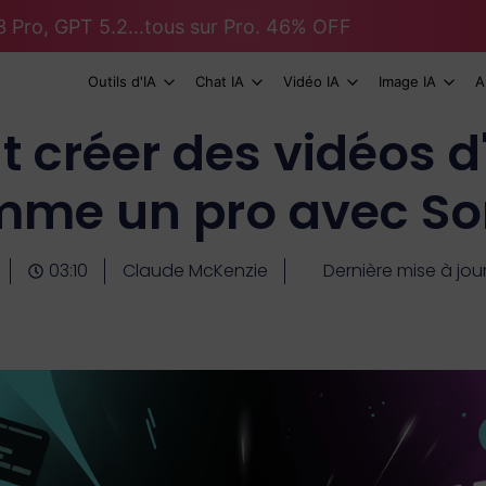
 Pro, GPT 5.2...tous sur Pro. 46% OFF
Outils d'IA
Chat IA
Vidéo IA
Image IA
A
créer des vidéos d'I
me un pro avec So
03:10
Claude McKenzie
Dernière mise à jou