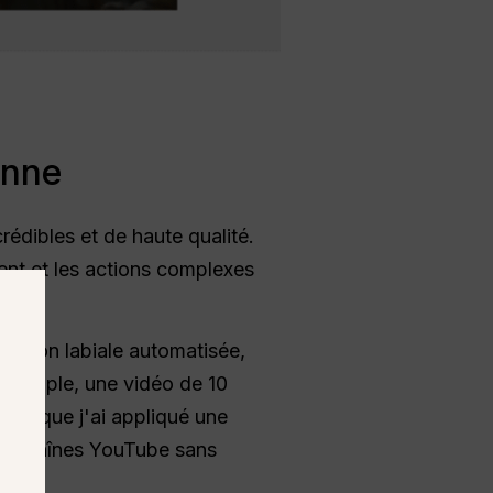
onne
rédibles et de haute qualité.
ment et les actions complexes
sation labiale automatisée,
 exemple, une vidéo de 10
lorsque j'ai appliqué une
les chaînes YouTube sans