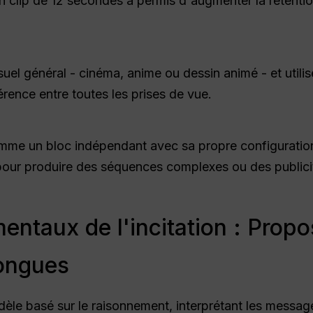
 un clip de 12 secondes a permis d'augmenter la rétent
.
isuel général - cinéma, anime ou dessin animé - et util
rence entre toutes les prises de vue.
omme un bloc indépendant avec sa propre configuration
 pour produire des séquences complexes ou des publici
entaux de l'incitation : Propo
longues
èle basé sur le raisonnement, interprétant les messag