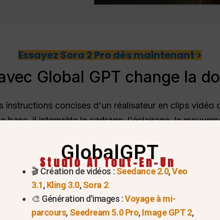
Essayez Sora 2 Pro dès maintenant >
 avec Global GPT change la d
s instructions concises d'un réalisateur en clips vidéo c
e base, il interprète le cadrage, l'éclairage, le mouve
s vidéos cohérentes et professionnelles.
GlobalGPT
é plus de 25 vidéos en une journée, avec une synchroni
Studio AI Tout-En-Un
🎬 Création de vidéos :
Seedance 2.0
,
Veo
des et une synchronisation rythmique de l'audio. Par
3.1
,
Kling 3.0
,
Sora 2
éaction à un produit a augmenté l'engagement de 17% 
🎨 Génération d'images :
Voyage à mi-
est donc idéal pour les campagnes de médias sociaux, 
parcours
,
Seedream 5.0 Pro
,
Image GPT 2
,
.