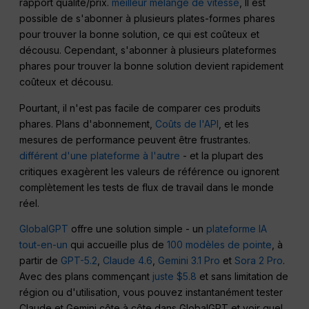
rapport qualité/prix.
meilleur mélange de vitesse
, Il est
possible de s'abonner à plusieurs plates-formes phares
pour trouver la bonne solution, ce qui est coûteux et
décousu. Cependant, s'abonner à plusieurs plateformes
phares pour trouver la bonne solution devient rapidement
coûteux et décousu.
Pourtant, il n'est pas facile de comparer ces produits
phares. Plans d'abonnement,
Coûts de l'API
, et les
mesures de performance peuvent être frustrantes.
différent d'une plateforme à l'autre
- et la plupart des
critiques exagèrent les valeurs de référence ou ignorent
complètement les tests de flux de travail dans le monde
réel.
GlobalGPT
offre une solution simple - un
plateforme IA
tout-en-un
qui accueille plus de
100 modèles de pointe
, à
partir de
GPT-5.2
,
Claude 4.6
,
Gemini 3.1 Pro
et
Sora 2 Pro
.
Avec des plans commençant
juste $5.8
et sans limitation de
région ou d'utilisation, vous pouvez instantanément tester
Claude et Gemini côte à côte dans GlobalGPT et voir quel