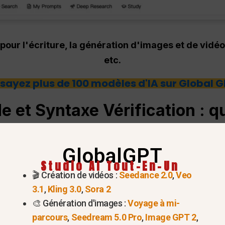
 pour l'écriture, la génération d'images et de vid
etc.
sayez plus de 100 modèles d'IA sur Global 
de et
Syntaxe
Vérification : qu
e plus précis ?
GlobalGPT
Studio AI Tout-En-Un
Syntaxe
Manipulation
🎬 Création de vidéos :
Seedance 2.0
,
Veo
3.1
,
Kling 3.0
,
Sora 2
🎨 Génération d'images :
Voyage à mi-
e rapidement
de base
syntaxe
erreurs
.
parcours
,
Seedream 5.0 Pro
,
Image GPT 2
,