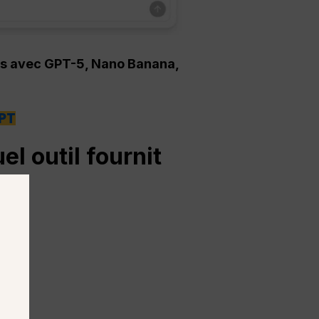
éos avec GPT-5, Nano Banana,
GPT
el outil fournit