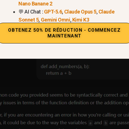
Nano Banane 2
eloppeurs qui ont besoin de
solutions rapides et simp
💬 AI Chat :
GPT-5.6
,
Claude Opus 5
,
Claude
Sonnet 5
,
Gemini Omni
,
Kimi K3
OBTENEZ 50% DE RÉDUCTION - COMMENCEZ
MAINTENANT