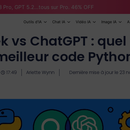
 Pro, GPT 5.2...tous sur Pro. 46% OFF
Outils d'IA
Chat IA
Vidéo IA
Image IA
A
 vs ChatGPT : quel o
meilleur code Pytho
17:49
Ariette Wynn
Dernière mise à jour le 23