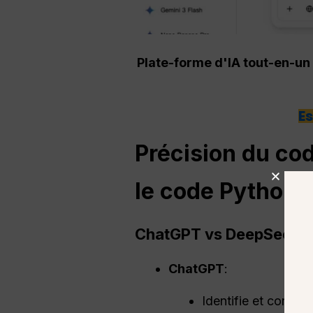
Plate-forme d'IA tout-en-un
Es
Précision du co
le code Python l
ChatGPT
vs DeepSeek :
ChatGPT
:
Identifie et corrig