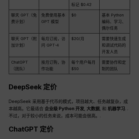
标记 $0.42
聊天 GPT（免
免费使用基本
$0
基本 Python
费计划）
GPT 模型
编码、学习、
偶尔任务
聊天 GPT（附
每月订阅，访
$20/月
需要快速生成
加计划）
问 GPT-4
和调试代码的
开发人员
ChatGPT
按月订购，协
每个用户每月
需要协作和定
（团队）
作功能
$50
制的团队
DeepSeek 定价
DeepSeek 采用基于代币的模式，项目越大、任务越复杂，成
本越高。它最适合
企业级 Python 开发
,
大数据
, 和
机器学习
. .
不过，对于较小的任务来说，成本可能会很高。.
ChatGPT
定价