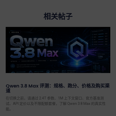
相关帖子
Qwen 3.8 Max 评测：规格、跑分、价格及购买渠
道
在切换之前，请通过 2.4T 参数、1M 上下文窗口、官方基准测
试、API 定价以及不限配额套餐，了解 Qwen 3.8 Max 的真实性
能。.