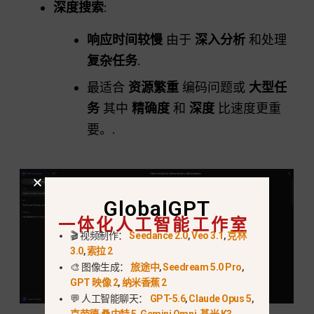
深度搜索
:
响应时间较慢
由于
深入分析
和处理
复杂任务
.
最适合
资源繁重
编码问题或
大型任
务
其中
精确度
和
深度
比速度更重
要。.
GlobalGPT
一体化人工智能工作室
🎬 视频制作：
Seedance 2.0
,
Veo 3.1
,
克林
3.0
,
索拉 2
🎨 图像生成：
旅途中
,
Seedream 5.0 Pro
,
GPT 映像 2
,
纳米香蕉 2
💬 人工智能聊天：
GPT-5.6
,
Claude Opus 5
,
克劳德·桑内特 5
,
Gemini Omni
,
基米 K3