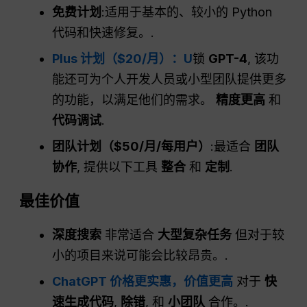
免费计划
:适用于基本的、较小的 Python
代码和快速修复。.
Plus 计划（$20/月）：U
锁
GPT-4
, 该功
能还可为个人开发人员或小型团队提供更多
的功能，以满足他们的需求。
精度更高
和
代码调试
.
团队计划（$50/月/每用户）
:最适合
团队
协作
, 提供以下工具
整合
和
定制
.
最佳价值
深度搜索
非常适合
大型复杂任务
但对于较
小的项目来说可能会比较昂贵。.
ChatGPT 价格更实惠，价值更高
对于
快
速生成代码
,
除错
, 和
小团队
合作。.