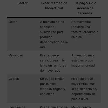
Factor
Experimentación
De pago/API o
libre/oficial
acceso de
terceros
Coste
A menudo no es
Normalmente
necesario
requiere una
suscribirse para
factura, créditos o
probarlo,
un plan
dependiendo de la
ruta
Velocidad
Puede que el
A menudo, más
servicio sea más
estables o con
lento en las horas
mayor prioridad
de mayor uso
Cuotas
Se puede limitar
Es posible que
por cuenta,
haya límites más
modelo, región y
altos disponibles,
uso diario
dependiendo del
plan o nivel.
Elección del
Puede que solo se
Mayor control