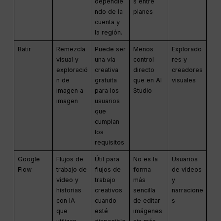
dependie
s entre
ndo de la
planes
cuenta y
la región.
Batir
Remezcla
Puede ser
Menos
Explorado
visual y
una vía
control
res y
exploració
creativa
directo
creadores
n de
gratuita
que en AI
visuales
imagen a
para los
Studio
imagen
usuarios
que
cumplan
los
requisitos
Google
Flujos de
Útil para
No es la
Usuarios
Flow
trabajo de
flujos de
forma
de vídeos
vídeo y
trabajo
más
y
historias
creativos
sencilla
narracione
con IA
cuando
de editar
s
que
esté
imágenes