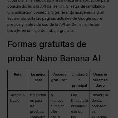
cuota diaria, la velocidad y si se utiliza una aplicación para
consumidores o la API de Gemini. Si estás desarrollando
una aplicación comercial o generando imágenes a gran
escala, consulta las páginas actuales de Google sobre
precios y límites de uso de la API de Gemini antes de
basarte en un flujo de trabajo gratuito.
Formas gratuitas de
probar Nano Banana AI
Ruta
Lo mejor
¿Acceso
Limitació
Usuario
para
gratuito?
n
recomen
principal
dado
Google AI
Indicacion
A
Los
Desarrolla
Studio
es para
menudo,
límites y la
dores,
las
el mejor
disponibili
probador
pruebas,
sitio
dad de
es
comporta
oficial
los
experime