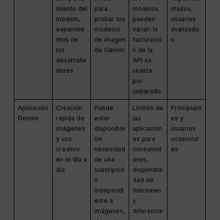
miento del
para
modelos
ntados,
modelo,
probar los
pueden
usuarios
experime
modelos
variar; la
avanzado
ntos de
de imagen
facturació
s
los
de Gemini
n de la
desarrolla
API se
dores
realiza
por
separado
Aplicación
Creación
Puede
Límites de
Principiant
Gemini
rápida de
estar
las
es y
imágenes
disponible
aplicacion
usuarios
y uso
sin
es para
ocasional
creativo
necesidad
consumid
es
en el día a
de una
ores,
día
suscripció
disponibili
n
dad de
independi
funciones
ente a
y
imágenes,
diferencia