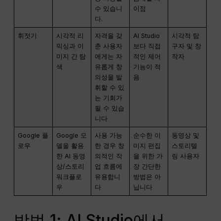
수 있습니
이점
다.
휘젓기
시각적 리
자격을 갖
AI Studio
시각적 탐
믹싱과 이
춘 사용자
보다 직접
구자 및 창
미지 간 탐
에게는 자
적인 제어
작자
색
유롭게 창
기능이 적
의성을 발
음
휘할 수 있
는 기회가
될 수 있습
니다
Google 플
Google 모
사용 가능
순수한 이
동영상 및
로우
델을 활용
한 경우 창
미지 편집
스토리텔
한 AI 동영
의적인 작
을 위한 가
링 사용자
상/스토리
업 흐름에
장 간단한
워크플로
유용합니
방법은 아
우
다
닙니다
방법 1: AI Studio에서