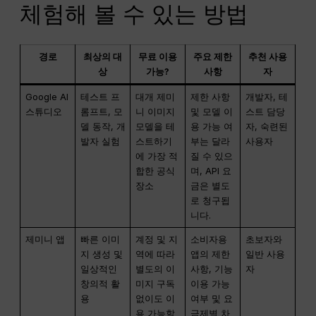
체험해 볼 수 있는 방법
경로
최상의 대
무료 이용
주요 제한
추천 사용
상
가능?
사항
자
Google AI
테스트 프
대개 제미
제한 사항
개발자, 테
스튜디오
롬프트, 모
니 이미지
및 모델 이
스트 담당
델 동작, 개
모델을 테
용 가능 여
자, 숙련된
발자 실험
스트하기
부는 달라
사용자
에 가장 적
질 수 있으
합한 공식
며, API 요
장소
금은 별도
로 청구됩
니다.
제미니 앱
빠른 이미
계정 및 지
소비자용
초보자와
지 생성 및
역에 따라
앱의 제한
일반 사용
일상적인
별도의 이
사항, 기능
자
창의적 활
미지 구독
이용 가능
용
없이도 이
여부 및 요
용 가능할
금제별 차