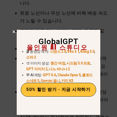
니다.
유료 노선이나 우선 노선에 비해 배송 속도
가 느릴 수 있습니다.
모델의 이용 가능 여부는 지역, 요금제 및
계정에 따라 달라질 수 있습니다.
GlobalGPT
올인원 AI 스튜디오
API 사용은 앱 사용과 다릅니다.
🎬 동영상 제작:
시댄스 2.0
,
Veo 3.1
,
Kling 3.0
,
소라 2
일부 Gemini API 무료 요금제의 사용 내역
🎨 이미지 생성:
중간 여정
,
시드림 5.0 프로
,
은 제품 개선에 활용될 수 있으며, 유료 요
GPT 이미지 2
,
나노 바나나 2
금제의 경우 Google의 요금표에 따라 데이
💬 AI 채팅:
GPT-5.6
,
Claude Opus 5
,
클로드
소네트 5
,
Gemini 옴니
,
키미 K3
터 사용 약관이 다를 수 있습니다.
50% 할인 받기 - 지금 시작하기
생성된 이미지에는 Google의 이미지 생성
문서에 따라 SynthID 워터마크가 포함되어
있습니다.