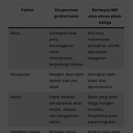
Faktor
Eksperimen
Berbayar/API
gratis/resmi
atau akses pihak
ketiga
Biaya
Seringkali tidak
Biasanya
perlu
memerlukan
berlangganan
penagihan, kredit,
untuk
atau paket
mencobanya,
langganan
tergantung rutenya
Kecepatan
Mungkin akan lebih
Seringkali lebih
lambat saat jam
stabil atau
sibuk
diprioritaskan
Kuota
Dapat dibatasi
Batas yang lebih
berdasarkan akun,
tinggi mungkin
model, wilayah,
tersedia,
dan penggunaan
tergantung pada
harian
paket/tingkatan
Pemilihan model
Mungkin hanya
Kontrol yang lebih