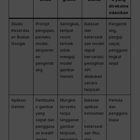
direkome
ndasikan
Studio
Prompt
Seringkali,
Batasan
Pengemb
Kecerdas
pengujian,
tempat
dan
ang,
an Buatan
perilaku
resmi
ketersedi
penguji
Google
model,
terbaik
aan model
cepat,
eksperim
untuk
dapat
pengguna
en
menguji
bervariasi;
tingkat
pengemb
model
penagihan
lanjut
ang
gambar
API
Gemini
dilakukan
secara
terpisah
Aplikasi
Pembuata
Mungkin
Batasan
Pemula
Gemini
n gambar
tersedia
aplikasi
dan
yang
tanpa
konsumen
pengguna
cepat dan
langganan
,
biasa
pengguna
gambar
ketersedi
an kreatif
terpisah,
aan fitur,
dalam
tergantun
dan