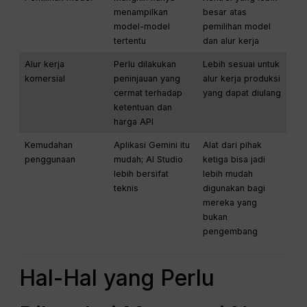
menampilkan
besar atas
model-model
pemilihan model
tertentu
dan alur kerja
Alur kerja
Perlu dilakukan
Lebih sesuai untuk
komersial
peninjauan yang
alur kerja produksi
cermat terhadap
yang dapat diulang
ketentuan dan
harga API
Kemudahan
Aplikasi Gemini itu
Alat dari pihak
penggunaan
mudah; AI Studio
ketiga bisa jadi
lebih bersifat
lebih mudah
teknis
digunakan bagi
mereka yang
bukan
pengembang
Hal-Hal yang Perlu