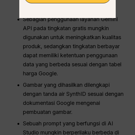
penggunaan aplikasi.
Sebagian penggunaan layanan Gemini
API pada tingkatan gratis mungkin
digunakan untuk meningkatkan kualitas
produk, sedangkan tingkatan berbayar
dapat memiliki ketentuan penggunaan
data yang berbeda sesuai dengan tabel
harga Google.
Gambar yang dihasilkan dilengkapi
dengan tanda air SynthID sesuai dengan
dokumentasi Google mengenai
pembuatan gambar.
Sebuah prompt yang berfungsi di AI
Studio mungkin berperilaku berbeda di