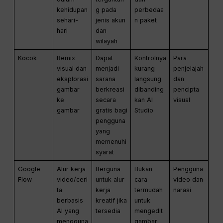
kehidupan
g pada
perbedaa
sehari-
jenis akun
n paket
hari
dan
wilayah
Kocok
Remix
Dapat
Kontrolnya
Para
visual dan
menjadi
kurang
penjelajah
eksplorasi
sarana
langsung
dan
gambar
berkreasi
dibanding
pencipta
ke
secara
kan AI
visual
gambar
gratis bagi
Studio
pengguna
yang
memenuhi
syarat
Google
Alur kerja
Berguna
Bukan
Pengguna
Flow
video/ceri
untuk alur
cara
video dan
ta
kerja
termudah
narasi
berbasis
kreatif jika
untuk
AI yang
tersedia
mengedit
mengguna
gambar