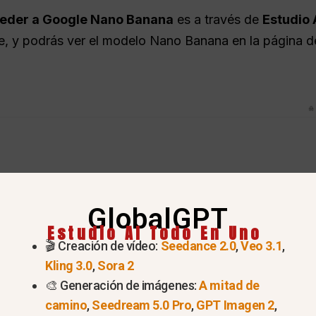
eder a Google Nano Banana
es a través de
Estudio 
e, y podrás ver el modelo Nano Banana en la página de
GlobalGPT
Estudio AI Todo En Uno
🎬 Creación de vídeo:
Seedance 2.0
,
Veo 3.1
,
Kling 3.0
,
Sora 2
🎨 Generación de imágenes:
A mitad de
camino
,
Seedream 5.0 Pro
,
GPT Imagen 2
,