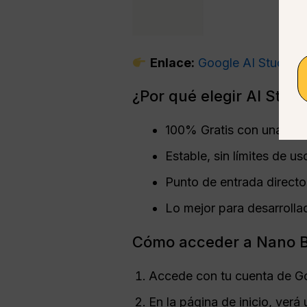
Enlace:
Google AI Studio
¿Por qué elegir AI Studi
100% Gratis con una cue
Estable, sin límites de us
Punto de entrada direct
Lo mejor para desarrolla
Cómo acceder a Nano B
Accede con tu cuenta de G
En la página de inicio, verá