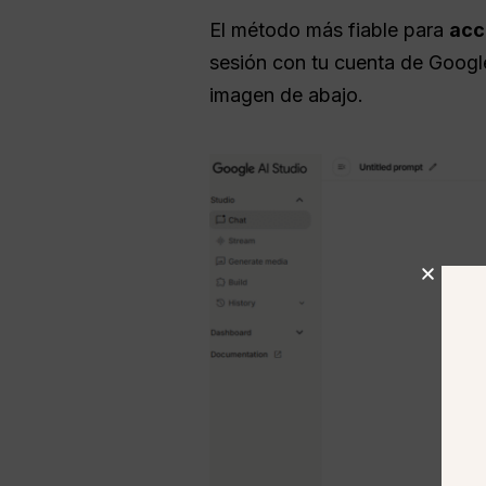
El método más fiable para
acc
sesión con tu cuenta de Googl
imagen de abajo.