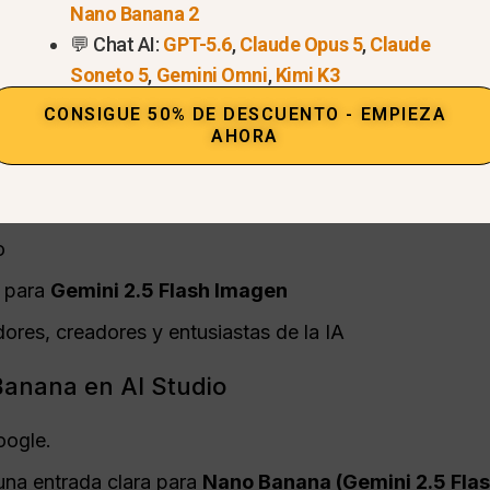
Nano Banana 2
💬 Chat AI:
GPT-5.6
,
Claude Opus 5
,
Claude
Soneto 5
,
Gemini Omni
,
Kimi K3
CONSIGUE 50% DE DESCUENTO - EMPIEZA
AHORA
o?
nta de Google
o
o para
Gemini 2.5 Flash Imagen
dores, creadores y entusiastas de la IA
anana en AI Studio
oogle.
 una entrada clara para
Nano Banana (Gemini 2.5 Fla