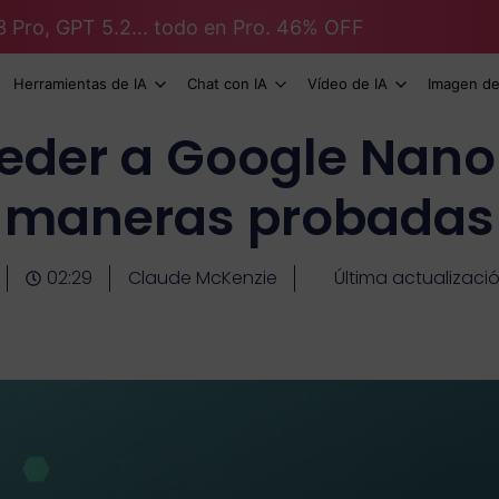
3 Pro, GPT 5.2... todo en Pro. 46% OFF
Herramientas de IA
Chat con IA
Vídeo de IA
Imagen de
der a Google Nano
maneras probadas
02:29
Claude McKenzie
Última actualizaci