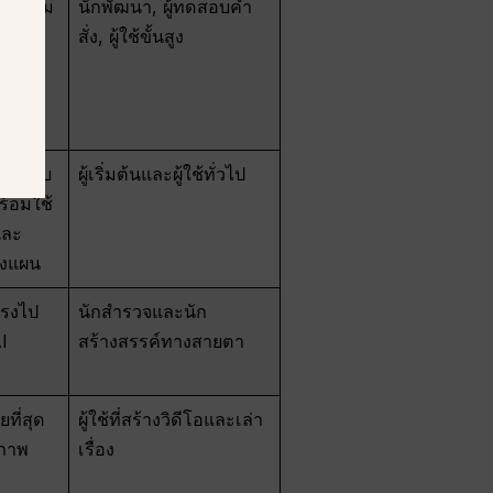
มพร้อม
นักพัฒนา, ผู้ทดสอบคำ
ลอาจ
สั่ง, ผู้ใช้ขั้นสูง
รียก
เป็น
สำหรับ
ผู้เริ่มต้นและผู้ใช้ทั่วไป
ร้อมใช้
และ
งแผน
ตรงไป
นักสำรวจและนัก
I
สร้างสรรค์ทางสายตา
ยที่สุด
ผู้ใช้ที่สร้างวิดีโอและเล่า
ขภาพ
เรื่อง