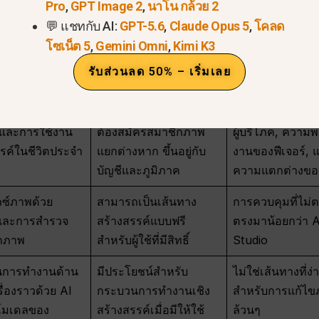
สอบข้อความ
บ่อยครั้งสถานที่ทางการ
ข้อจำกัดและควา
Pro
,
GPT Image 2
,
นาโน กล้วย 2
น พฤติกรรมของ
ที่ดีที่สุดในการทดสอบ
ใช้งานของโมเด
💬 แชทกับ AI:
GPT-5.6
,
Claude Opus 5
,
โคลด
 การทดลองของ
โมเดลภาพของ Gemini
แตกต่างกัน; การเ
โซเน็ต 5
,
Gemini Omni
,
Kimi K3
นา
เก็บเงินผ่าน API 
รับส่วนลด 50% – เริ่มเลย
เรื่องแยกต่างหาก
างภาพอย่าง
อาจพร้อมใช้งานโดยไม่
ข้อจำกัดของแอป
วและการใช้งาน
ต้องสมัครสมาชิกภาพ
ผู้บริโภค, ความพ
รค์ในชีวิตประจำ
แยกต่างหาก ขึ้นอยู่กับ
งานของฟีเจอร์, 
บัญชีและภูมิภาค
ความแตกต่างขอ
กซ์ภาพด้วย
สามารถเป็นเส้นทาง
การควบคุมที่ไม่
และการสำรวจ
สร้างสรรค์แบบฟรี
ตรงมาน้อยกว่า A
กภาพ
สำหรับผู้ใช้ที่มีสิทธิ์
Studio
นการทำงานด้าน
มีประโยชน์สำหรับ
ไม่ใช่เส้นทางที่ง่า
รื่องราวด้วย AI
กระบวนการทำงานเชิง
สำหรับการแก้ไ
โมเดลของ
สร้างสรรค์เมื่อมีให้ใช้
ล้วนๆ