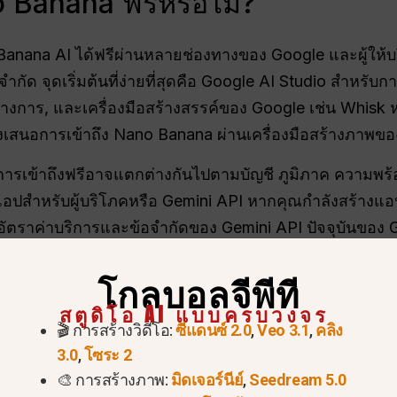
 Banana ฟรีหรือไม่?
anana AI ได้ฟรีผ่านหลายช่องทางของ Google และผู้ให้บ
จำกัด จุดเริ่มต้นที่ง่ายที่สุดคือ Google AI Studio สำหรั
างการ, และเครื่องมือสร้างสรรค์ของ Google เช่น Whisk
ังเสนอการเข้าถึง Nano Banana ผ่านเครื่องมือสร้างภาพข
ด การเข้าถึงฟรีอาจแตกต่างกันไปตามบัญชี ภูมิภาค ความพ
้แอปสำหรับผู้บริโภคหรือ Gemini API หากคุณกำลังสร้างแ
ราค่าบริการและข้อจำกัดของ Gemini API ปัจจุบันของ G
โกลบอลจีพีที
o Banana AI ฟรี
สตูดิโอ AI แบบครบวงจร
🎬 การสร้างวิดีโอ:
ซีแดนซ์ 2.0
,
Veo 3.1
,
คลิง
3.0
,
โซระ 2
ะที่สุดสำหรับ
เข้าถึงฟรี?
ข้อจำกัดหล
🎨 การสร้างภาพ:
มิดเจอร์นีย์
,
Seedream 5.0