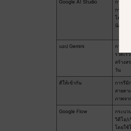
Google AI Studio
การทด
กระตุ้
โมเดล
นักพัฒ
แอป Gemini
การสร้
รวดเร็
สร้างสร
วัน
ตีให้เข้ากัน
การรีมิ
สายตา
ภาพจา
Google Flow
กระบว
วิดีโอ/เ
โดยใช้