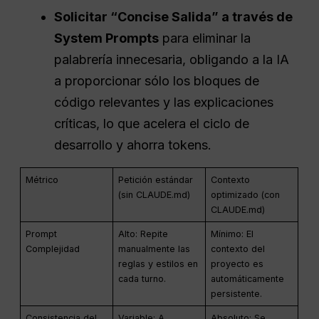
Solicitar “Concise
Salida
” a través de
System Prompts
para eliminar la
palabrería innecesaria, obligando a la IA
a proporcionar sólo los bloques de
código relevantes y las explicaciones
críticas, lo que acelera el ciclo de
desarrollo y ahorra tokens.
Métrico
Petición estándar
Contexto
(sin CLAUDE.md)
optimizado (con
CLAUDE.md)
Prompt
Alto: Repite
Mínimo: El
Complejidad
manualmente las
contexto del
reglas y estilos en
proyecto es
cada turno.
automáticamente
persistente.
Consistencia del
Variable: A
Absoluto: Se