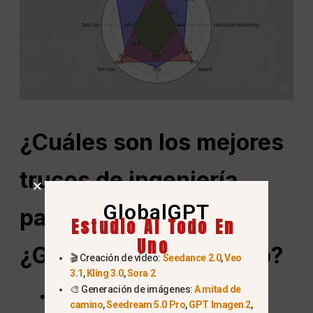
¿Cuáles son los mejores
trucos de ingeniería
GlobalGPT
para
alta fidelidad
Estudio AI Todo En
Uno
¿Generación de código?
🎬 Creación de vídeo:
Seedance 2.0
,
Veo
3.1
,
Kling 3.0
,
Sora 2
🎨 Generación de imágenes:
A mitad de
Establecer una norma CLAUDE.md
camino
,
Seedream 5.0 Pro
,
GPT Imagen 2
,