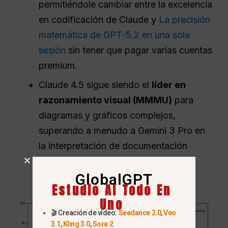
permitiéndole cambiar entre la excelencia
en codificación de Claude y
La precisión
matemática de GPT-5.2 en una sola
sesión
sin tener que pagar varias cuentas
premium.
Claude 4.5 sigue siendo el
líder en
razonamiento visual (MMMU)
para
diagramas y gráficos complejos,
superando a menudo a Gemini 3 Pro en
la interpretación de documentación
técnica intrincada.
GlobalGPT
Estudio AI Todo En
Uno
🎬 Creación de vídeo:
Seedance 2.0
,
Veo
3.1
,
Kling 3.0
,
Sora 2