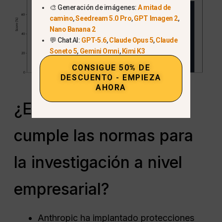
🎨 Generación de imágenes:
A mitad de
camino
,
Seedream 5.0 Pro
,
GPT Imagen 2
,
Nano Banana 2
💬 Chat AI:
GPT-5.6
,
Claude Opus 5
,
Claude
Soneto 5
,
Gemini Omni
,
Kimi K3
CONSIGUE 50% DE
DESCUENTO - EMPIEZA
AHORA
¿Es Claude AI segura y
cumple las normas para
la investigación a nivel
empresarial?
Anthropic ha implantado protecciones