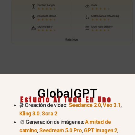
GlobalGPT
Estudio AI Todo En Uno
🎬 Creación de vídeo:
Seedance 2.0
,
Veo 3.1
,
Kling 3.0
,
Sora 2
Prueba ya la serie GPT 5.6
🎨 Generación de imágenes:
A mitad de
ChatGPT
“¿El plan ”Go" es la
camino
,
Seedream 5.0 Pro
,
GPT Imagen 2
,