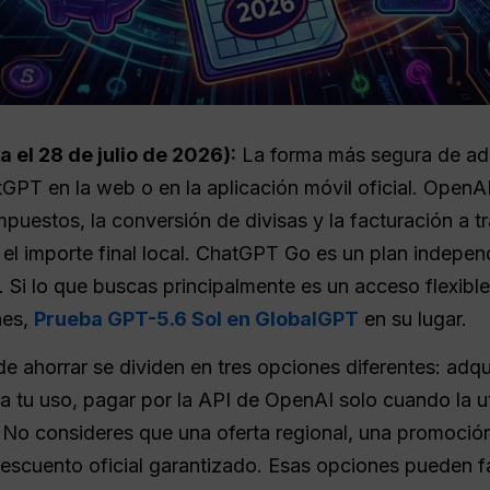
 el 28 de julio de 2026):
La forma más segura de adq
PT en la web o en la aplicación móvil oficial. OpenA
mpuestos, la conversión de divisas y la facturación a t
el importe final local. ChatGPT Go es un plan indepe
 Si lo que buscas principalmente es un acceso flexible
nes,
Prueba GPT-5.6 Sol en GlobalGPT
en su lugar.
e ahorrar se dividen en tres opciones diferentes: adquir
tu uso, pagar por la API de OpenAI solo cuando la uti
o consideres que una oferta regional, una promoción 
scuento oficial garantizado. Esas opciones pueden fal