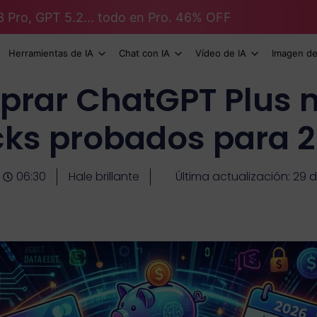
3 Pro, GPT 5.2... todo en Pro. 46% OFF
Herramientas de IA
Chat con IA
Vídeo de IA
Imagen de
rar ChatGPT Plus m
ks probados para 
06:30
Hale brillante
Última actualización: 29 d