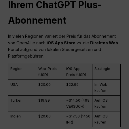
Ihrem
ChatGPT
Plus-
Abonnement
In vielen Regionen variiert der Preis für das Abonnement
von OpenAI je nach
iOS App Store
vs. die
Direktes Web
Portal aufgrund von lokalen Steuergesetzen und
Plattformgebühren.
Region
Web-Preis
iOS App
Strategie
(USD)
Preis (USD)
USA
$20.00
$22.99
Im Web
kaufen
Türkei
$19.99
~$14.50 (499
Auf iOS
VERSUCH)
kaufen
Indien
$20.00
~$17.50 (1450
Auf iOS
INR)
kaufen