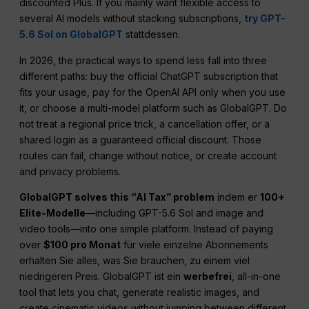
discounted Plus. If you mainly want flexible access to
several AI models without stacking subscriptions,
try GPT-
5.6 Sol on GlobalGPT
stattdessen.
In 2026, the practical ways to spend less fall into three
different paths: buy the official ChatGPT subscription that
fits your usage, pay for the OpenAI API only when you use
it, or choose a multi-model platform such as GlobalGPT. Do
not treat a regional price trick, a cancellation offer, or a
shared login as a guaranteed official discount. Those
routes can fail, change without notice, or create account
and privacy problems.
GlobalGPT solves this “AI Tax” problem
indem er
100+
Elite-Modelle
—including GPT-5.6 Sol and image and
video tools—into one simple platform. Instead of paying
over
$100 pro Monat
für viele einzelne Abonnements
erhalten Sie alles, was Sie brauchen, zu einem viel
niedrigeren Preis. GlobalGPT ist ein
werbefrei
, all-in-one
tool that lets you chat, generate realistic images, and
create cinematic videos without jumping between different