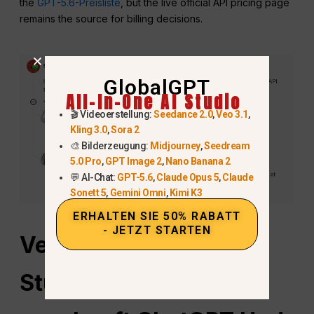
the
GPT-5.6-Preisliste
, but the live official API pricing page
remains the source for billing decisions.
GlobalGPT
All-In-One AI Studio
🎬 Videoerstellung:
Seedance 2.0
,
Veo 3.1
,
Kling 3.0
,
Sora 2
🎨 Bilderzeugung:
Midjourney
,
Seedream
5.0 Pro
,
GPT Image 2
,
Nano Banana 2
💬 AI-Chat:
GPT-5.6
,
Claude Opus 5
,
Claude
Sonett 5
,
Gemini Omni
,
Kimi K3
ERHALTEN SIE 50% RABATT
- JETZT STARTEN
Versteckte
Studentenrabatte: Wie