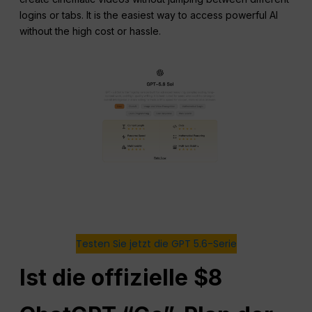
logins or tabs. It is the easiest way to access powerful AI
without the high cost or hassle.
Testen Sie jetzt die GPT 5.6-Serie
Ist die offizielle $8