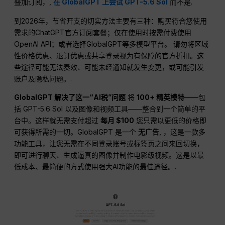
叠加订阅，,
在 GlobalGPT 上尝试 GPT-5.6 Sol
而不是.
到2026年，节省开支的切实方法主要有三种：购买符合您使用
需求的ChatGPT官方订阅套餐；仅在使用时按需付费使用
OpenAI API；或者选择GlobalGPT等多模型平台。 请勿将区域
性价格优惠、退订优惠或共享登录视为有保障的官方折扣。这
些途径可能无法奏效、可能未经通知就发生变更，或可能引发
账户及隐私问题。.
GlobalGPT 解决了这一“AI税”问题
将
100+ 精英模特
——包
括 GPT-5.6 Sol 以及图像和视频工具——整合到一个简单的平
台中。这样就无需支付超过
每月 $100
您只需以更低的价格即
可获得所需的一切。GlobalGPT 是一个
无广告
, ，这是一款多
功能工具，让您无需在不同登录账号或标签页之间来回切换，
即可进行聊天、生成逼真的图像并制作电影级视频。这是以最
低成本、最简便的方式使用强大AI功能的最佳途径。.