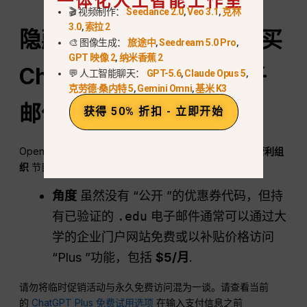
一体化人工智能工作室
🎬 视频制作：
Seedance 2.0
,
Veo 3.1
,
克林
3.0
,
索拉 2
隐藏的学生折扣：如何购买
🎨 图像生成：
旅途中
,
Seedream 5.0 Pro
,
GPT 映像 2
,
纳米香蕉 2
ChatGPT
使用 .edu 电子
💬 人工智能聊天：
GPT-5.6
,
Claude Opus 5
,
克劳德·桑内特 5
,
Gemini Omni
,
基米 K3
邮件更便宜
获得 50% 折扣 - 立即开始
OpenAI 悄然扩大了其
用于教育大学的 ChatGPT
和
非营利组
织
节目.
角度
虽然没有 “公开 ”的优惠券代码，但持
有已验证的
.edu
电子邮件通常可以通过大
学的企业门户网站免费或以补贴价格访问
“Plus ”功能，包括
$5/月
.
请勿将临时促销活动与永久免费访问混为一谈。请查看当前
的
ChatGPT Plus 免费试用选项
在输入支付信息之前