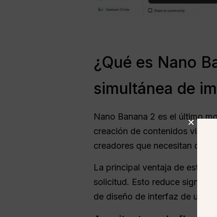
¿Qué es Nano Ba
simultánea de i
Nano Banana 2 es el último mo
creación de contenidos visuale
creadores que necesitan que se
La principal ventaja de este m
solicitud. Esto reduce signifi
de diseño de interfaz de usuari