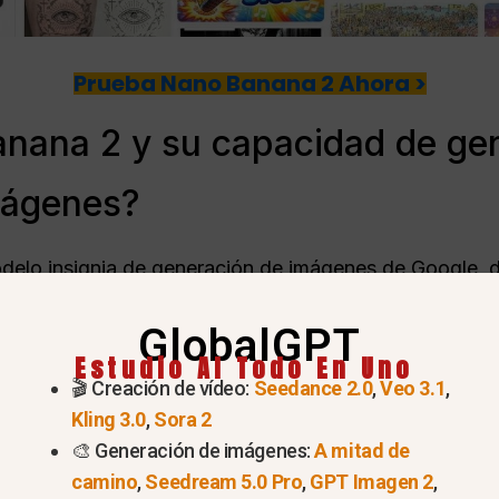
Prueba Nano Banana 2 Ahora >
nana 2 y su capacidad de ge
mágenes?
delo insignia de generación de imágenes de Google, d
s de gran volumen. Lanzado a principios de 2026, se 
GlobalGPT
 generen varias imágenes simultáneamente sin sacrific
Estudio AI Todo En Uno
odelo radica en su capacidad para producir grandes l
🎬 Creación de vídeo:
Seedance 2.0
,
Veo 3.1
,
cativamente el tiempo necesario para crear storyboards
Kling 3.0
,
Sora 2
🎨 Generación de imágenes:
A mitad de
o.
camino
,
Seedream 5.0 Pro
,
GPT Imagen 2
,