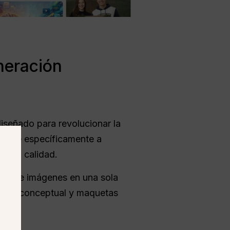
neración
iseñado para revolucionar la
dirige específicamente a
ar la calidad.
otes de imágenes en una sola
, arte conceptual y maquetas