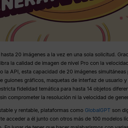
asta 20 imágenes a la vez en una sola solicitud. Graci
bra la calidad de imagen de nivel Pro con la velocidad d
o la API, esta capacidad de 20 imágenes simultáneas p
e guiones gráficos, maquetas de interfaz de usuario 
ricta fidelidad temática para hasta 14 objetos diferent
sin comprometer la resolución ni la velocidad de gene
stable y rentable, plataformas como
GlobalGPT
son di
e acceder a él junto con otros más de 100 modelos líd
. En lugar de tener que hacer malabarismos con varias