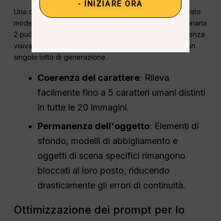
- INIZIARE ORA
Una delle caratteristiche tecniche più importanti di questo
modello è il
Regola di fedeltà a 14 soggetti
. Nano Banana
2 può mantenere l'esatta integrità strutturale e la coerenza
visiva di un massimo di 14 oggetti distinti all'interno di un
singolo lotto di generazione.
Coerenza del carattere
: Rileva
facilmente fino a 5 caratteri umani distinti
in tutte le 20 immagini.
Permanenza dell'oggetto
: Elementi di
sfondo, modelli di abbigliamento e
oggetti di scena specifici rimangono
bloccati al loro posto, riducendo
drasticamente gli errori di continuità.
Ottimizzazione dei prompt per lo