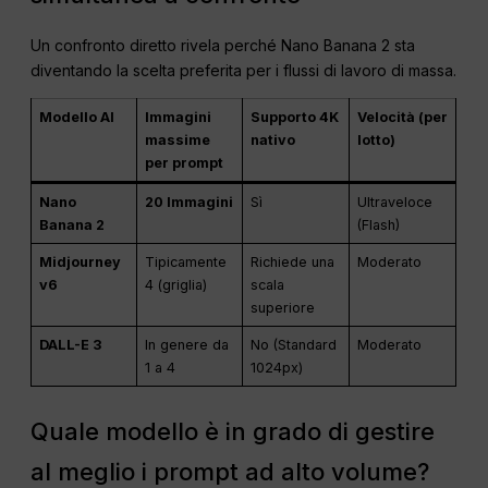
Un confronto diretto rivela perché Nano Banana 2 sta
diventando la scelta preferita per i flussi di lavoro di massa.
Modello AI
Immagini
Supporto 4K
Velocità (per
massime
nativo
lotto)
per prompt
Nano
20 Immagini
Sì
Ultraveloce
Banana 2
(Flash)
Midjourney
Tipicamente
Richiede una
Moderato
v6
4 (griglia)
scala
superiore
DALL-E 3
In genere da
No (Standard
Moderato
1 a 4
1024px)
Quale modello è in grado di gestire
al meglio i prompt ad alto volume?