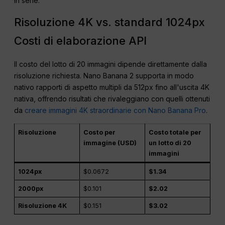
in serie.
Risoluzione 4K vs. standard 1024px
Costi di elaborazione API
Il costo del lotto di 20 immagini dipende direttamente dalla
risoluzione richiesta. Nano Banana 2 supporta in modo
nativo rapporti di aspetto multipli da 512px fino all'uscita 4K
nativa, offrendo risultati che rivaleggiano con quelli ottenuti
da
creare immagini 4K straordinarie con Nano Banana Pro
.
Risoluzione
Costo per
Costo totale per
immagine (USD)
un lotto di 20
immagini
1024px
$0.0672
$1.34
2000px
$0.101
$2.02
Risoluzione 4K
$0.151
$3.02