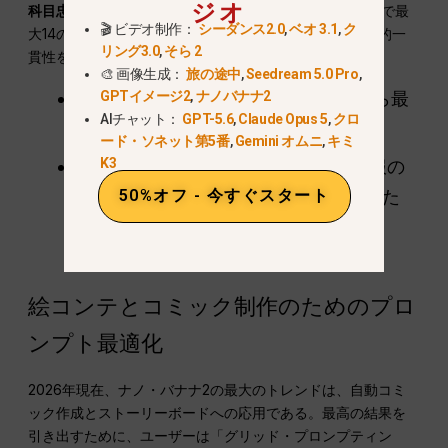
ジオ
科目忠実ルール
. .Nano Banana 2は、1つの生成バッチ内で最
🎬 ビデオ制作：
シーダンス2.0
,
ベオ 3.1
,
ク
大14の異なるオブジェクトの正確な構造的完全性と視覚的一
リング3.0
,
そら 2
貫性を維持することができます。.
🎨 画像生成：
旅の途中
,
Seedream 5.0 Pro
,
GPTイメージ2
,
ナノバナナ2
キャラクターの一貫性
:20枚の画像から最
AIチャット：
GPT-5.6
,
Claude Opus 5
,
クロ
大5人の人物を簡単に追跡できます。.
ード・ソネット第5番
,
Gemini オムニ
,
キミ
K3
オブジェクトの永続性
:背景要素、衣服の
50%オフ - 今すぐスタート
パターン、特定の小道具が固定されるた
め、連続性のエラーが大幅に減少しま
す。.
絵コンテとコミック制作のためのプロ
ンプト最適化
2026年現在、ナノ・バナナ2の最大のトレンドは、自動コミ
ック作成とストーリーボードへの応用である。最高の結果を
引き出すために、ユーザーは「グリッド・プロンプティン