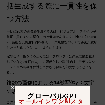
括生成する際に一貫性を保
つ方法
一度に20枚の画像を生成するのは、ビジュアル・スタイルが
首尾一貫している場合にのみ価値があります。Nano Banana
2は厳密な忠実度制約を導入し、大規模なバッチで要素が変形
したり劣化したりしないようにします。.
完璧な均一性を得るためには、プロンプトは高度に構造化さ
れていなければならない。漠然とした説明では、モデルはシ
ーケンスの各画像に対して異なる解釈を幻覚することにな
る。.
複数の画像における14被写体と5文字
の忠実性ルール
グローバルGPT
オールインワンAIスタ
このモデルの卓越した技術的成果は、次のとおりである。
14