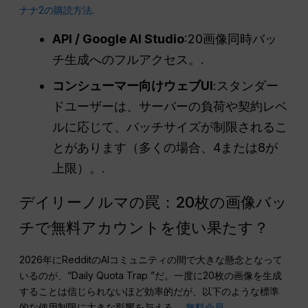
ナナ2の購読方法
.
API / Google AI Studio
:20画像同時バッ
チ生成へのフルアクセス。.
コンシューマー向けウェブUI
:スタンダー
ドユーザーは、サーバーの負荷や契約レベ
ルに応じて、バッチサイズが制限されるこ
とがあります（多くの場合、4または8が
上限）。.
デイリーノルマの罠：20枚の画像バッ
チで無料アカウントを使い果たす？
2026年にRedditのAIコミュニティの間で大きな懸念となって
いるのが、“Daily Quota Trap ”だ。一度に20枚の画像を生成
することは信じられないほど効率的だが、以下のような標準
的な使用制限に大きな影響を与える。
無料会員