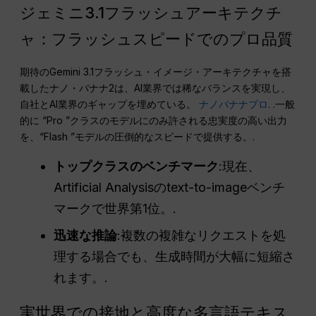
ジェミニ3.1フラッシュアーキテクチ
ャ：フラッシュスピードでのプロ品質
期待のGemini 3.1フラッシュ・イメージ・アーキテクチャを搭
載したナノ・バナナ2は、AI業界では稀なバランスを実現し、
自社とAI業界のギャップを埋めている。
ナノバナナプロ
. .一般
的に “Pro ”クラスのモデルにのみ許される忠実度の高い出力
を、“Flash ”モデルの圧倒的なスピードで提供する。.
トップクラスのベンチマーク
:現在、
Artificial Analysisのtext-to-imageベンチ
マークで世界第1位。.
迅速な推論
:複数の複雑なリクエストを処
理する場合でも、生成時間が大幅に短縮さ
れます。.
実世界での接地と高度な多言語テキス