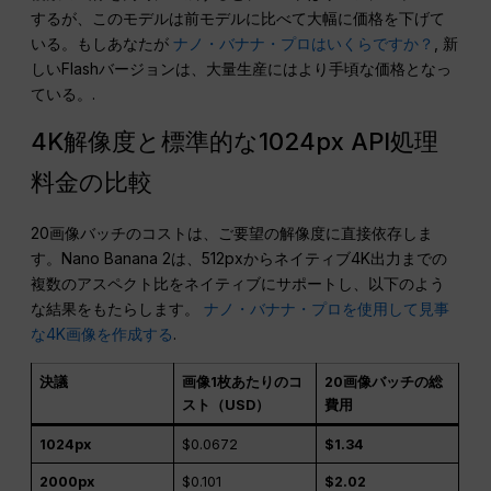
するが、このモデルは前モデルに比べて大幅に価格を下げて
いる。もしあなたが
ナノ・バナナ・プロはいくらですか？
, 新
しいFlashバージョンは、大量生産にはより手頃な価格となっ
ている。.
4K解像度と標準的な1024px API処理
料金の比較
20画像バッチのコストは、ご要望の解像度に直接依存しま
す。Nano Banana 2は、512pxからネイティブ4K出力までの
複数のアスペクト比をネイティブにサポートし、以下のよう
な結果をもたらします。
ナノ・バナナ・プロを使用して見事
な4K画像を作成する
.
決議
画像1枚あたりのコ
20画像バッチの総
スト（USD）
費用
1024px
$0.0672
$1.34
2000px
$0.101
$2.02