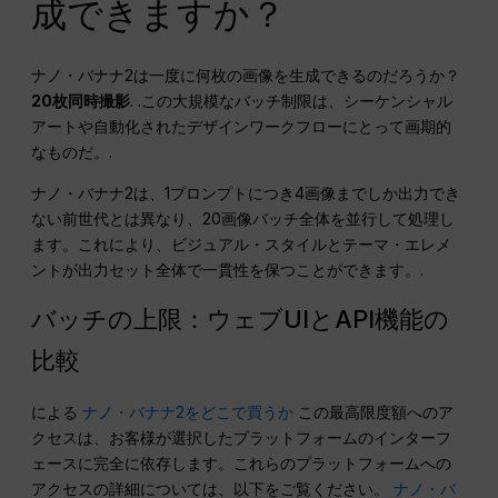
成できますか？
ナノ・バナナ2は一度に何枚の画像を生成できるのだろうか？
20枚同時撮影
. .この大規模なバッチ制限は、シーケンシャル
アートや自動化されたデザインワークフローにとって画期的
なものだ。.
ナノ・バナナ2は、1プロンプトにつき4画像までしか出力でき
ない前世代とは異なり、20画像バッチ全体を並行して処理し
ます。これにより、ビジュアル・スタイルとテーマ・エレメ
ントが出力セット全体で一貫性を保つことができます。.
バッチの上限：ウェブUIとAPI機能の
比較
による
ナノ・バナナ2をどこで買うか
この最高限度額へのア
クセスは、お客様が選択したプラットフォームのインターフ
ェースに完全に依存します。これらのプラットフォームへの
アクセスの詳細については、以下をご覧ください。
ナノ・バ