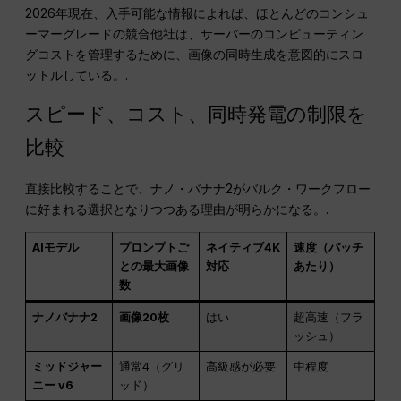
2026年現在、入手可能な情報によれば、ほとんどのコンシュ
ーマーグレードの競合他社は、サーバーのコンピューティン
グコストを管理するために、画像の同時生成を意図的にスロ
ットルしている。.
スピード、コスト、同時発電の制限を
比較
直接比較することで、ナノ・バナナ2がバルク・ワークフロー
に好まれる選択となりつつある理由が明らかになる。.
AIモデル
プロンプトご
ネイティブ4K
速度（バッチ
との最大画像
対応
あたり）
数
ナノバナナ2
画像20枚
はい
超高速（フラ
ッシュ）
ミッドジャー
通常4（グリ
高級感が必要
中程度
ニー v6
ッド）