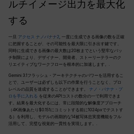
ルチイメージ出力を最大化
する
一旦
アクセス ナノバナナ2
, 一度に生成できる画像の数を正確
に把握することが、その可能性を最大限に引き出す鍵です。
同時に生成できる画像の最大数は20枚までという堅牢なバッ
チ制限により、デザイナー、開発者、ストーリーテラーのク
リエイティブなワークフローを根本的に加速します。.
Gemini 3.1フラッシュ・アーキテクチャのパワーを活用するこ
とで、ユーザーは必ずしも以下の作業を行うことなく、プロ
レベルの品質を達成することができます。
ナノ・バナナ・プ
ロを手に入れる
を従来のAPIコストの数分の一で利用できま
す。結果を最大化するには、常に段階的な解像度アプローチ
（4K画像あたり$0.151にコミットする前に1024pxでテストす
る）を利用し、モデルの画期的な14被写体忠実度機能をフル
活用して、完璧な視覚的一貫性を実現します。.