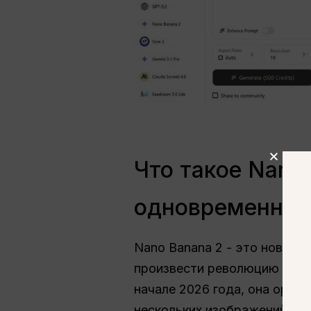
Что такое Nano
одновременной
Nano Banana 2 - это новейш
произвести революцию в обл
начале 2026 года, она орие
нескольких изображений без