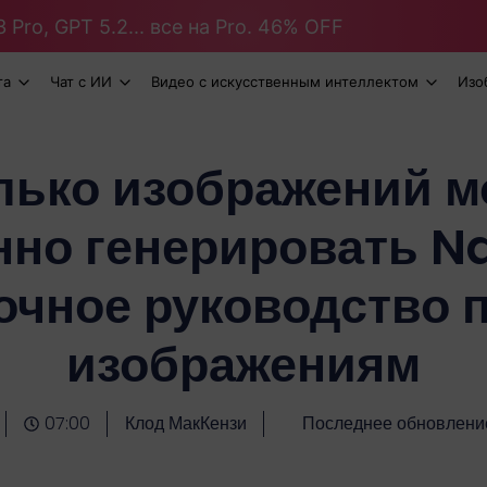
 Pro, GPT 5.2... все на Pro. 46% OFF
та
Чат с ИИ
Видео с искусственным интеллектом
Изо
лько изображений м
нно генерировать N
очное руководство 
изображениям
07:00
Клод МакКензи
Последнее обновлени