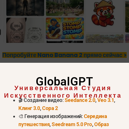
Попробуйте Nano Banana 2 прямо сейчас >
 Banana 2 и его возможност
GlobalGPT
 генерации изображений?
Универсальная Студия
Искусственного Интеллекта
🎬 Создание видео:
Seedance 2.0
,
Veo 3.1
,
ая флагманская модель генерации изображений от 
Клинг 3.0
,
Сора 2
асти создания визуального контента в больших о
🎨 Генерация изображений:
Середина
нтирована на авторов, которым требуется одновр
путешествия
,
Seedream 5.0 Pro
,
Образ
 потери качества.