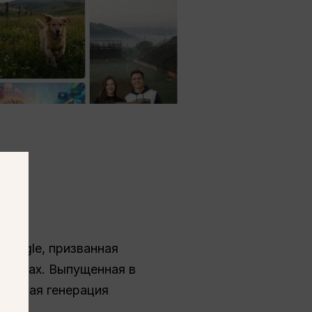
и
Google, призванная
бъемах. Выпущенная в
еменная генерация