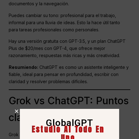
documentos y la navegación.
Puedes cambiar su tono: profesional para el trabajo,
informal para una lluvia de ideas. Esto la hace útil tanto
para tareas profesionales como personales.
Hay una versión gratuita con GPT-3.5, y un plan ChatGPT
Plus de $20/mes con GPT-4, que ofrece mejor
razonamiento, respuestas más ricas y más creatividad.
Resumiendo:
ChatGPT es como un asistente inteligente y
fiable, ideal para pensar en profundidad, escribir con
claridad y resolver problemas difíciles.
Grok vs ChatGPT: Puntos
clave
GlobalGPT
Estudio AI Todo En
Grok y ChatGPT son potentes, pero muy diferentes.
Uno