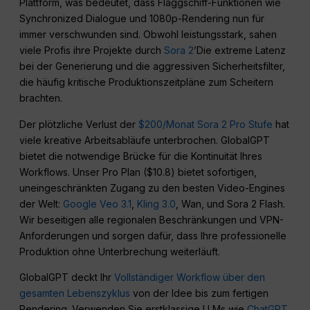
Plattform, was bedeutet, dass Flaggschiff-Funktionen wie
Synchronized Dialogue und 1080p-Rendering nun für
immer verschwunden sind. Obwohl leistungsstark, sahen
viele Profis ihre Projekte durch
Sora 2
’Die extreme Latenz
bei der Generierung und die aggressiven Sicherheitsfilter,
die häufig kritische Produktionszeitpläne zum Scheitern
brachten.
Der plötzliche Verlust der
$200/Monat Sora 2 Pro Stufe
hat
viele kreative Arbeitsabläufe unterbrochen. GlobalGPT
bietet die notwendige Brücke für die Kontinuität Ihres
Workflows. Unser Pro Plan ($10.8) bietet sofortigen,
uneingeschränkten Zugang zu den besten Video-Engines
der Welt:
Google Veo 3.1
,
Kling 3.0
, Wan, und Sora 2 Flash.
Wir beseitigen alle regionalen Beschränkungen und VPN-
Anforderungen und sorgen dafür, dass Ihre professionelle
Produktion ohne Unterbrechung weiterläuft.
GlobalGPT deckt Ihr
Vollständiger Workflow über den
gesamten Lebenszyklus
von der Idee bis zum fertigen
Rendering. Verwenden Sie erstklassige LLMs wie
ChatGPT