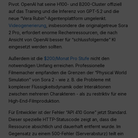
Pivot. OpenAI hat seine H100- und B200-Cluster offiziell
auf das Training und die Inferenz von GPT-5.2 und die
neue “Vera Rubin”-Agentenplattform umgelenkt.
Videogenerierung
, insbesondere die originalgetreue Sora
2 Pro, erfordert enorme Rechenressourcen, die nach
Ansicht von OpenAI besser für “schlussfolgernde” KI
eingesetzt werden sollten.
Außerdem ist die
$200/Monat Pro Stufe
nicht den
notwendigen Umfang erreichen. Professionelle
Filmemacher empfanden die Grenzen der “Physical World
Simulation” von Sora 2 - wie z. B. die Probleme mit
komplexer Flüssigkeitsdynamik oder Interaktionen
zwischen mehreren Charakteren - als zu restriktiv für eine
High-End-Filmproduktion.
Für Entwickler ist der Fehler “API 410 Gone” jetzt Standard.
Dieser spezielle HTTP-Statuscode zeigt an, dass die
Ressource absichtlich und dauerhaft entfernt wurde. Im
Gegensatz zu einem 500-Fehler (Serverabsturz) teilt ein