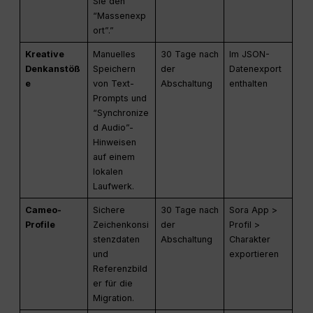
Sie den
“Massenexp
ort”.”
Kreative
Manuelles
30 Tage nach
Im JSON-
Denkanstöß
Speichern
der
Datenexport
e
von Text-
Abschaltung
enthalten
Prompts und
“Synchronize
d Audio”-
Hinweisen
auf einem
lokalen
Laufwerk.
Cameo-
Sichere
30 Tage nach
Sora App >
Profile
Zeichenkonsi
der
Profil >
stenzdaten
Abschaltung
Charakter
und
exportieren
Referenzbild
er für die
Migration.