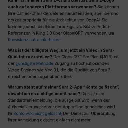
Kann ich meinen Sora 2-Charakter/das Sora 2-Logo
auch auf anderen Plattformen verwenden?
Sie können
Ihre Cameo-Charakterdateien herunterladen, aber sie sind
derzeit proprietär für die Architektur von OpenAI. Sie
können jedoch die Bilder Ihrer Figur als Bild-zu-Video-
Referenzen in Kling 3.0 über GlobalGPT verwenden, um
Konsistenz aufrechterhalten
.
Was ist der billigste Weg, um jetzt ein Video in Sora-
Qualität zu erstellen?
Der GlobalGPT Pro Plan ($10.8) ist
der
günstigste Methode
Zugang zu hochauflösenden
Video-Engines wie Veo 3.1, die die Qualität von Sora 2
erreichen oder sogar übertreffen.
Warum steht auf meiner Sora 2-App “Konto gelöscht”,
obwohl ich es nicht gelöscht habe?
Dies ist eine
Standardfehlermeldung, die ausgelöst wird, wenn der
Authentifizierungsserver der App offline genommen wird.
Ihr
Konto wird nicht gelöscht
; Der Dienst zur Überprüfung
Ihrer Anmeldung existiert einfach nicht mehr.