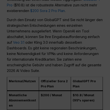
Pro
($10.8) ist die robusteste Alternative zum nicht mehr
existierenden
$200 Sora 2 Pro Plan
.
Durch den Einsatz von GlobalGPT sind Sie nicht länger den
strategischen Entscheidungen eines einzelnen
Unternehmens ausgeliefert. Wenn OpenAI ein Tool
abschaltet, können Sie Ihre Eingabeaufforderung einfach
auf
Veo 3.1
oder Kling 3.0 innerhalb desselben
Dashboards. Es gibt keine regionalen Beschränkungen,
keine Notwendigkeit für VPNs und keine Anforderungen
für internationale Kreditkarten. Sie zahlen eine
erschwingliche Gebühr und haben Zugriff auf die gesamte
2026 AI Video Suite.
Merkmal/Nutzen
Offizieller Sora 2
GlobalGPT Pro
Pro Plan
Plan
Monatliche
$200 / Monat
$10.8 / Monat
Abonnementkost
(95% sparen)
en