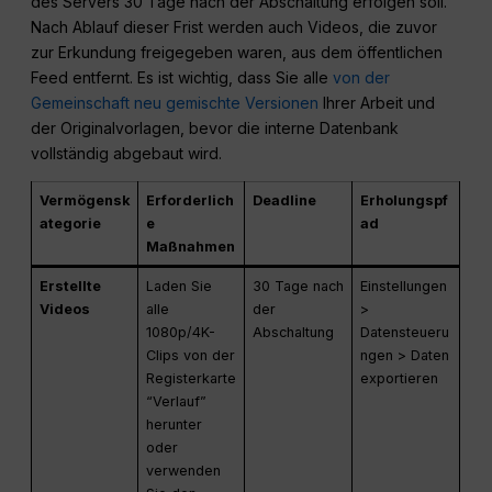
des Servers 30 Tage nach der Abschaltung erfolgen soll.
Nach Ablauf dieser Frist werden auch Videos, die zuvor
zur Erkundung freigegeben waren, aus dem öffentlichen
Feed entfernt. Es ist wichtig, dass Sie alle
von der
Gemeinschaft neu gemischte Versionen
Ihrer Arbeit und
der Originalvorlagen, bevor die interne Datenbank
vollständig abgebaut wird.
Vermögensk
Erforderlich
Deadline
Erholungspf
ategorie
e
ad
Maßnahmen
Erstellte
Laden Sie
30 Tage nach
Einstellungen
Videos
alle
der
>
1080p/4K-
Abschaltung
Datensteueru
Clips von der
ngen > Daten
Registerkarte
exportieren
“Verlauf”
herunter
oder
verwenden