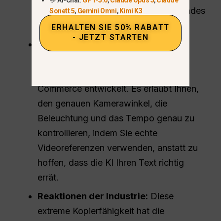
konzentriert sich darauf, ein bestehendes
Sonett 5
,
Gemini Omni
,
Kimi K3
Erfolgsformat zu kopieren.
ERHALTEN SIE 50% RABATT
- JETZT STARTEN
Kontrollierbarkeit auf industrieller
Ebene:
Seedance 2.0 wurde für
professionelle Unternehmen und E-
Commerce entwickelt. Es erlaubt Ihnen,
den genauen Kamerawinkel, die
Beleuchtung und das Tempo genau zu
kontrollieren, indem Sie echte
Videoreferenzen verwenden, anstatt zu
hoffen, dass die KI Ihren Text richtig
errät.
Reaktionen der Industrie:
Diese
extreme Kopierfähigkeit hat die