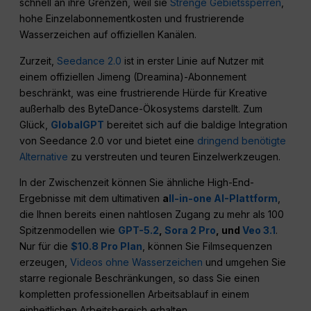
schnell an ihre Grenzen, weil sie
Strenge Gebietssperren
,
hohe Einzelabonnementkosten und frustrierende
Wasserzeichen auf offiziellen Kanälen.
Zurzeit,
Seedance 2.0
ist in erster Linie auf Nutzer mit
einem offiziellen Jimeng (Dreamina)-Abonnement
beschränkt, was eine frustrierende Hürde für Kreative
außerhalb des ByteDance-Ökosystems darstellt. Zum
Glück,
GlobalGPT
bereitet sich auf die baldige Integration
von Seedance 2.0 vor und bietet eine
dringend benötigte
Alternative
zu verstreuten und teuren Einzelwerkzeugen.
In der Zwischenzeit können Sie ähnliche High-End-
Ergebnisse mit dem ultimativen
a
ll-in-one AI-Plattform
,
die Ihnen bereits einen nahtlosen Zugang zu mehr als 100
Spitzenmodellen wie
GPT-5.2
,
Sora 2 Pro
, und
Veo 3.1
.
Nur für die
$10.8 Pro Plan
, können Sie Filmsequenzen
erzeugen,
Videos ohne Wasserzeichen
und umgehen Sie
starre regionale Beschränkungen, so dass Sie einen
kompletten professionellen Arbeitsablauf in einem
einheitlichen Arbeitsbereich erhalten.