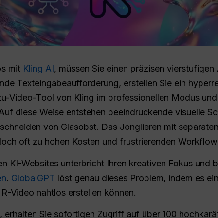
s mit
Kling AI
, müssen Sie einen präzisen vierstufigen
nde Texteingabeaufforderung, erstellen Sie ein hyperre
zu-Video-Tool von Kling im professionellen Modus und 
Auf diese Weise entstehen beeindruckende visuelle Sc
schneiden von Glasobst. Das Jonglieren mit separaten
doch oft zu hohen Kosten und frustrierenden Workflo
 KI-Websites unterbricht Ihren kreativen Fokus und be
en
.
GlobalGPT
löst genau dieses Problem, indem es eine
R-Video nahtlos erstellen können.
, erhalten Sie sofortigen Zugriff auf über 100 hochkar