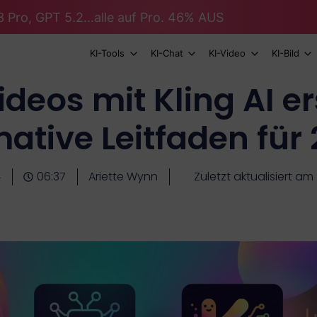
 Pro, GPT 5.2...alle auf Pro. 46% AUS
KI-Tools
KI-Chat
KI-Video
KI-Bild
eos mit Kling AI er
mative Leitfaden für
4
06:37
Ariette Wynn
Zuletzt aktualisiert a