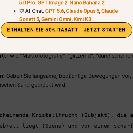
5.0 Pro
,
GPT Image 2
,
Nano Banana 2
💬 AI-Chat:
GPT-5.6
,
Claude Opus 5
,
Claude
Sonett 5
,
Gemini Omni
,
Kimi K3
 ASMR-Visual Prompt entwerfen
ERHALTEN SIE 50% RABATT - JETZT STARTEN
xtmodellen:
Verwenden Sie Tools wie Claude 4.6 oder 
u erstellen.
ter wie “Makrofotografie”, “glitzernd”, “durchschein
n:
Geben Sie langsame, bedächtige Bewegungen vor, w
tischen Sand gedrückt wird.
cheinende Kristallfrucht (Subjekt), die a
ebrett liegt (Szene) und von einem scharf