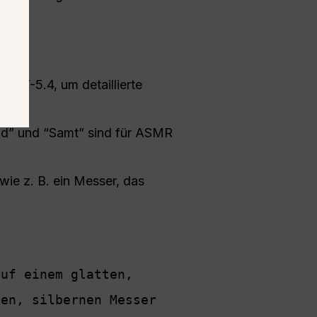
GPT-5.4, um detaillierte
end” und “Samt” sind für ASMR
ie z. B. ein Messer, das
uf einem glatten, 
en, silbernen Messer 