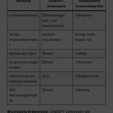
Merkmal
ChatGPT-
Traditioneller
Grammatik
Grammatikprüfer
Kontextverständnis
Vollständiger
Begrenzt
Satz- und
Absatzkontext
Stil der
Natürlich
Schlägt feste
Grammatikkorrektu
umschreiben
Regeln vor
r
Klarheit der Sätze
Hoch
Mittel
Umgang mit langen
Stark
Schwach
Inhalten
Optimierung von
Ja
Eingeschränkt
Featured Snippets
SEO-
Hoch
Niedrig
Anpassungsfähigk
eit
Wichtigste Erkenntnis:
ChatGPT verbessert die