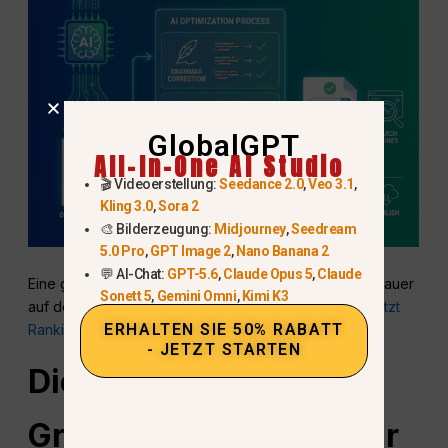
GlobalGPT
All-In-One AI Studio
🎬 Videoerstellung:
Seedance 2.0
,
Veo 3.1
,
Kling 3.0
,
Sora 2
🎨 Bilderzeugung:
Midjourney
,
Seedream
5.0 Pro
,
GPT Image 2
,
Nano Banana 2
💬 AI-Chat:
GPT-5.6
,
Claude Opus 5
,
Claude
Eine gut geschriebene Grammatik erhöht die Verweildauer
Sonett 5
,
Gemini Omni
,
Kimi K3
auf der Seite und das Vertrauen, was indirekt
unterstützt
ERHALTEN SIE 50% RABATT
Rankings.
- JETZT STARTEN
Die besten ChatGPT-
Grammatik-Prompts für