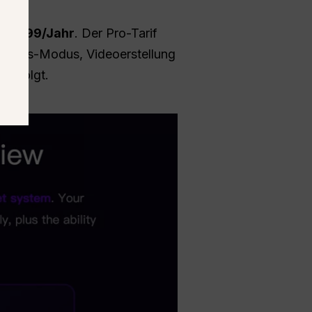
.
 $89.99/Jahr
. Der Pro-Tarif
Genius-Modus, Videoerstellung
 erfolgt.