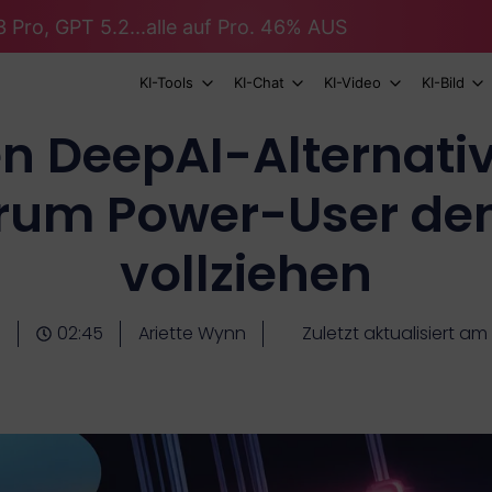
 Pro, GPT 5.2...alle auf Pro. 46% AUS
KI-Tools
KI-Chat
KI-Video
KI-Bild
en DeepAI-Alternati
rum Power-User de
vollziehen
0
02:45
Ariette Wynn
Zuletzt aktualisiert a