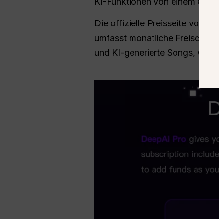
KI-Funktionen von einem Ort a
Die offizielle Preisseite von De
umfasst monatliche Freischalt
und KI-generierte Songs, wobei