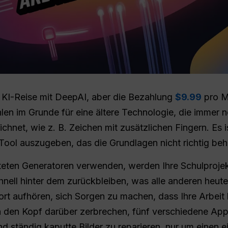
 KI-Reise mit DeepAI, aber die Bezahlung
$9.99
pro Mo
hlen im Grunde für eine ältere Technologie, die immer 
ichnet, wie z. B. Zeichen mit zusätzlichen Fingern. Es is
-Tool auszugeben, das die Grundlagen nicht richtig beh
lteten Generatoren verwenden, werden Ihre Schulprojek
hnell hinter dem zurückbleiben, was alle anderen heut
ort aufhören, sich Sorgen zu machen, dass Ihre Arbeit b
 den Kopf darüber zerbrechen, fünf verschiedene App
ständig kaputte Bilder zu reparieren, nur um einen e