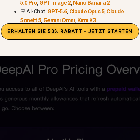
us ausprobieren möchten, ohne sich groß einzurichten
5.0 Pro
,
GPT Image 2
,
Nano Banana 2
💬 AI-Chat:
GPT-5.6
,
Claude Opus 5
,
Claude
epAI listet derzeit
DeepAI
Pro
für $9.99/Monat oder
Sonett 5
,
Gemini Omni
,
Kimi K3
ungen wie Chat-Nachrichten, HD-Bilder, Nutzung des 
ERHALTEN SIE 50% RABATT - JETZT STARTEN
 die zusätzliche Nutzung über eine Prepaid-Geldbörse