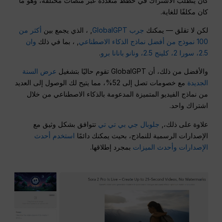
كان يتطلب الاشتراك في خطط متعددة عبر منصات مختلفة، وهو ما
كان مكلفًا للغاية.
لكن لا تقلق — يمكنك
جرب GlobalGPT
, ، الذي يجمع بين
أكثر من
100 نموذج من أفضل نماذج الذكاء الاصطناعي
, ، بما في ذلك
وان
2.5، سورا 2، كلينج 2.5، ونانو بانانا برو
.
والأفضل من ذلك، أن GlobalGPT تقوم حاليًا بتشغيل
عرض السنة
الجديدة
مع خصومات تصل إلى 52%، مما يتيح لك الوصول إلى العديد
من نماذج الفيديو المتميزة المدعومة بالذكاء الاصطناعي من خلال
اشتراك واحد.
علاوة على ذلك،,
جلوبال جي بي تي تي
تتوافق بشكل وثيق مع
الإصدارات الرسمية للنماذج، بحيث يمكنك دائمًا
استخدم أحدث
الإصدارات وأحدث الميزات
بمجرد إطلاقها.