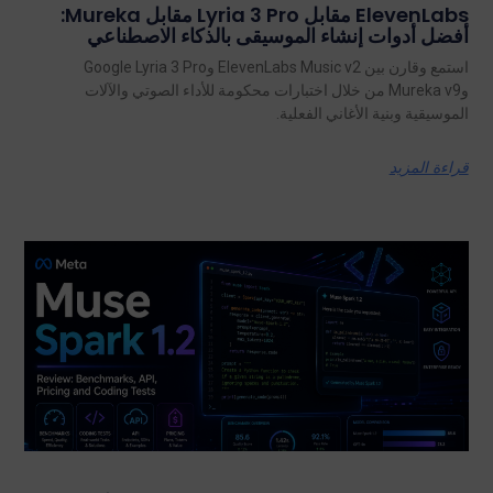
ElevenLabs مقابل Lyria 3 Pro مقابل Mureka:
أفضل أدوات إنشاء الموسيقى بالذكاء الاصطناعي
استمع وقارن بين ElevenLabs Music v2 وGoogle Lyria 3 Pro
وMureka v9 من خلال اختبارات محكومة للأداء الصوتي والآلات
الموسيقية وبنية الأغاني الفعلية.
قراءة المزيد