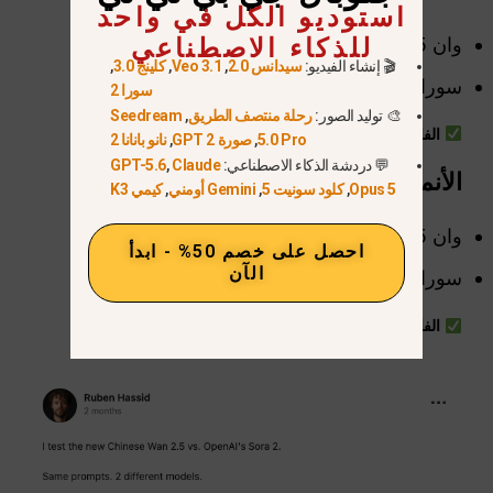
استوديو الكل في واحد
للذكاء الاصطناعي
وان 2.5: ~10-20 ثانية
🎬 إنشاء الفيديو:
سيدانس 2.0
,
Veo 3.1
,
كلينج 3.0
,
سورا 2: حتى 25 ثانية
سورا 2
🎨 توليد الصور:
رحلة منتصف الطريق
,
Seedream
الفائز: سورا 2
5.0 Pro
,
صورة GPT 2
,
نانو بانانا 2
💬 دردشة الذكاء الاصطناعي:
Claude
,
GPT-5.6
الأنماط الإبداعية
Opus 5
,
كلود سونيت 5
,
Gemini أومني
,
كيمي K3
وان 2.5: الجماليات التجارية والوثائقية
احصل على خصم 50% - ابدأ
الآن
سورا 2: واقعي + سريالي + تجريبي
الفائز: تعادل