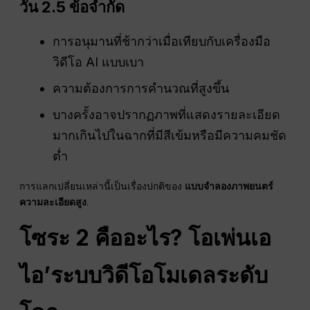
วัน
2.5 ข้อจำกัด
การอนุมานที่ช้ากว่าเมื่อเทียบกับเครื่องมือ
วิดีโอ AI แบบเบา
ความต้องการการคำนวณที่สูงขึ้น
บางครั้งอาจปรากฏภาพที่แสดงรายละเอียด
มากเกินไปในฉากที่มีสีเข้มหรือมีความคมชัด
ต่ำ
การแลกเปลี่ยนเหล่านี้เป็นเรื่องปกติของ
แบบจำลองภาพยนตร์
ความละเอียดสูง
.
โซระ 2 คืออะไร?
โอเพ่นเอ
ไอ
’ระบบวิดีโอโมเดลระดับ