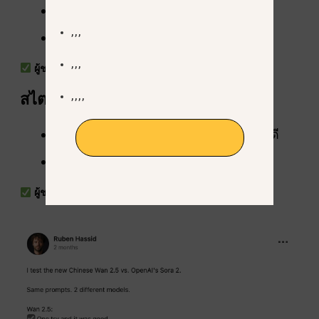
วัน 2.5: ~10–20 วินาที
,
,
,
โซระ 2: สูงสุด 25 วินาที
,
,
,
ผู้ชนะ: โซระ 2
สไตล์สร้างสรรค์
,
,
,
,
วัน 2.5: ความงามเชิงพาณิชย์และสารคดี
โซระ 2: สมจริง +เหนือจริง + ทดลอง
ผู้ชนะ: เสมอ