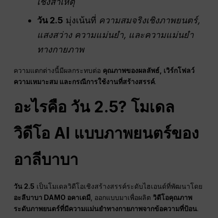
เชิงสาเหตุ
วัน 2.5
มุ่งเน้นที่
ความสมจริงเชิงภาพยนตร์,
แสงสว่าง
ความแม่นยำ
, และความแม่นยำ
ทางกายภาพ
ความแตกต่างนี้มีผลกระทบต่อ
คุณภาพของผลลัพธ์,
เวิร์กโฟลว์
ความเหมาะสม และกรณีการใช้งานที่สร้างสรรค์
.
อะไรคือ
วัน
2.5? โมเดล
วิดีโอ AI แบบภาพยนตร์ของ
อาลีบาบา
วัน 2.5
เป็นโมเดลวิดีโอเชิงสร้างสรรค์ระดับไฮเอนด์ที่พัฒนาโดย
อะลีบาบา DAMO อคาเดมี
, ออกแบบมาเพื่อผลิต
วิดีโอคุณภาพ
ระดับภาพยนตร์ที่มีความแม่นยำทางกายภาพจากข้อความที่ป้อน
.