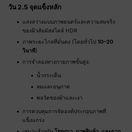
วัน
2.5 จุดแข็งหลัก
แสงสว่างแบบภาพยนตร์และความสมจริง
ของผิวสัมผัสสไตล์ HDR
ภาพระยะไกลที่มั่นคง (โดยทั่วไป
10–20
วินาที
)
การจำลองทางกายภาพขั้นสูง:
น้ำกระเด็น
ลมและอนุภาค
พลวัตของผ้าและเงา
การควบคุมการจัดองค์ประกอบภาพที่
แข็งแกร่ง
เหมาะสำหรับ
โฆษณา, ภาพสินค้า, และฉาก