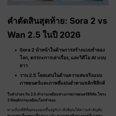
คำตัดสินสุดท้าย: Sora 2 vs
Wan 2.5 ในปี 2026
Sora 2 นำหน้าในด้านการสร้างแบบจำลอง
โลก, ตรรกะการเล่าเรื่อง, และวิดีโอ AI แบบ
ยาว
วาน 2.5 โดดเด่นในด้านความสมจริงแบบ
ภาพยนตร์และภาพที่แม่นยำตามหลักฟิสิกส์
ในคำง่ายๆ:
วัน
2.5 ทำงานเหมือนช่างภาพภาพยนตร์ดิจิทัล.
โซระ
2 มีพฤติกรรมเหมือนโลกจำลอง.
ทางเลือกที่ดีที่สุดของคุณขึ้นอยู่กับว่าสิ่งที่คุณให้ความสำคัญคือ
ความต่อเนื่องของเรื่องราว
หรือ
ความสมจริงทางภาพในแต่ละ