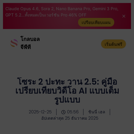
Claude Opus 4.6, Sora 2, Nano Banana Pro, Gemini 3 Pro,
GPT 5.2...ทั้งหมดเป็นเวอร์ชัน Pro 46% OFF
เปรียบเทียบแผน
โกลบอล
เริ่มต้นฟรี
จีพีที
โซระ 2 ปะทะ วาน 2.5: คู่มือ
เปรียบเทียบวิดีโอ AI แบบเต็ม
รูปแบบ
2025-12-25
05:56
ชินนี่ เฮล
อัปเดตล่าสุด 25 ธันวาคม 2025