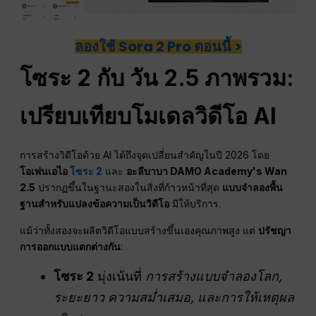
ลองใช้ Sora 2 Pro ตอนนี้ >
โซระ 2 กับ วัน 2.5 ภาพรวม:
เปรียบเทียบโมเดลวิดีโอ AI
การสร้างวิดีโอด้วย AI ได้ถึงจุดเปลี่ยนสำคัญในปี 2026 โดย
โอเพ่นเอไอ
โซระ 2
และ
อะลีบาบา DAMO Academy's Wan
2.5
ปรากฏขึ้นในฐานะสองในสิ่งที่ก้าวหน้าที่สุด
แบบจำลองพื้น
ฐานสำหรับแปลงข้อความเป็นวิดีโอ
มีให้บริการ.
แม้ว่าทั้งสองจะผลิตวิดีโอแบบสร้างขึ้นเองคุณภาพสูง แต่
ปรัชญา
การออกแบบแตกต่างกัน
:
โซระ 2
มุ่งเน้นที่
การสร้างแบบจำลองโลก,
ระยะยาว
ความสม่ำเสมอ
, และการให้เหตุผล