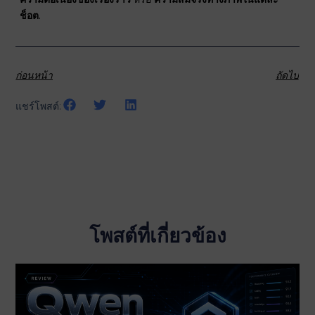
ช็อต
.
ก่อนหน้า
ถัดไป
แชร์โพสต์:
โพสต์ที่เกี่ยวข้อง