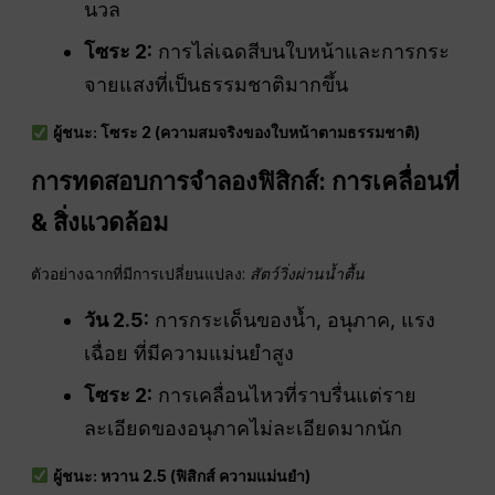
นวล
โซระ 2:
การไล่เฉดสีบนใบหน้าและการกระ
จายแสงที่เป็นธรรมชาติมากขึ้น
ผู้ชนะ: โซระ 2 (ความสมจริงของใบหน้าตามธรรมชาติ)
การทดสอบการจำลองฟิสิกส์: การเคลื่อนที่
&
สิ่งแวดล้อม
ตัวอย่างฉากที่มีการเปลี่ยนแปลง:
สัตว์วิ่งผ่านน้ำตื้น
วัน
2.5:
การกระเด็นของน้ำ, อนุภาค, แรง
เฉื่อย ที่มีความแม่นยำสูง
โซระ 2:
การเคลื่อนไหวที่ราบรื่นแต่ราย
ละเอียดของอนุภาคไม่ละเอียดมากนัก
ผู้ชนะ: หวาน 2.5 (ฟิสิกส์
ความแม่นยำ
)