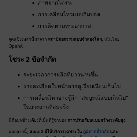
ภาพจากโดรน
การเคลื่อนไหวแบบกิมบอล
การติดตามทางอากาศ
จุดแข็งเหล่านี้มาจาก
สถาปัตยกรรมแบบจำลองโลก
, เน้นโดย
OpenAI.
โซระ 2 ข้อจำกัด
ระยะเวลาการผลิตที่ยาวนานขึ้น
รายละเอียดใบหน้าอาจดูเรียบเนียนเกินไป
การเคลื่อนไหวอาจรู้สึก “สมบูรณ์แบบเกินไป”
ในบางฉากที่สมจริง
นี่คือผลข้างเคียงที่เป็นที่รู้จักของ
การปรับเรียบแบบสร้างระดับสูง
.
นอกจากนี้,
Sora 2 มีให้บริการเฉพาะใน
ภูมิภาคที่จำกัด
และ