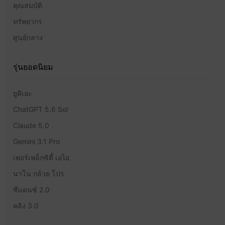
คุณสมบัติ
ทรัพยากร
ศูนย์กลาง
รุ่นยอดนิยม
ยูคิเอะ
ChatGPT 5.6 Sol
Claude 5.0
Gemini 3.1 Pro
เพอร์เพล็กซิตี้ เอไอ
นาโน กล้วย โปร
ซีแดนซ์ 2.0
คลิง 3.0