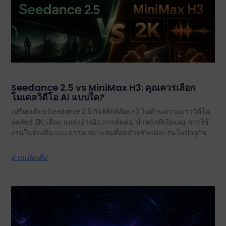
Seedance 2.5 vs MiniMax H3: คุณควรเลือก
โมเดลวิดีโอ AI แบบใด?
เปรียบเทียบ Seedance 2.5 กับ MiniMax H3 ในด้านความยาววิดีโอ,
ผลลัพธ์ 2K, เสียง, แหล่งอ้างอิง, การตัดต่อ, น้ำหนักที่เปิดเผย, การใช้
งานในท้องถิ่น และความเหมาะสมที่สุดสำหรับแต่ละรุ่นในปัจจุบัน.
อ่านเพิ่มเติม