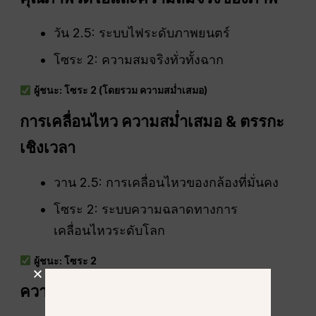
วัน 2.5: ระบบไฟระดับภาพยนตร์
โซระ 2: ความสมจริงทั่วทั้งฉาก
ผู้ชนะ: โซระ 2 (โดยรวม
ความสม่ำเสมอ
)
การเคลื่อนไหว
ความสม่ำเสมอ
&
ตรรกะ
เชิงเวลา
วาน 2.5: การเคลื่อนไหวของกล้องที่มั่นคง
โซระ 2: ระบบความฉลาดทางการ
เคลื่อนไหวระดับโลก
ผู้ชนะ: โซระ 2
ความยาวการยิงสูงสุด