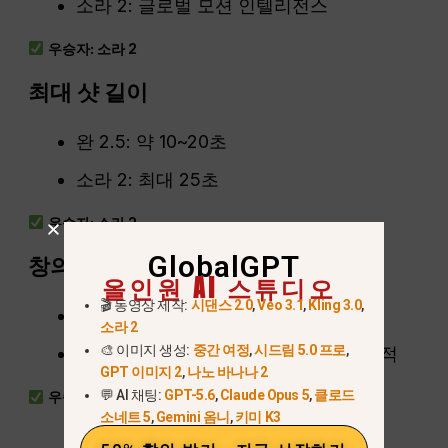
소라 2: 글로벌 모션 인텔리전스
우승자: 소라 2
최대 샷 길이
완 2.5: 약 10~20초
소라 2: 최대 25초
우승자: 소라 2
GlobalGPT
창의적 스타일
올인원 AI 스튜디오
🎬 동영상 제작:
시댄스 2.0
,
Veo 3.1
,
Kling 3.0
,
완 2.5: 상업적 및 다큐멘터리 미학
소라 2
🎨 이미지 생성:
중간 여정
,
시드림 5.0 프로
,
소라 2: 리얼리스틱 + 초현실적 + 실험적
GPT 이미지 2
,
나노 바나나 2
💬 AI 채팅:
GPT-5.6
,
Claude Opus 5
,
클로드
우승자: 동점
소네트 5
,
Gemini 옴니
,
키미 K3