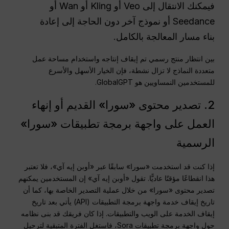
فيمكنك الانتقال إلى Veo أو Kling أو Wan أو
Seedance أو نموذج آخر دون الحاجة إلى إعادة
بناء مسار المعالجة بالكامل.
بين انتظار منتج رسمي تم إيقاف إنتاجه واستخدام مساحة عمل
متعددة النماذج لا تزال نشطة، فإن الخيار الأسهل والأسرع
للمستخدمين النمساويين هو GlobalGPT.
2. تصدير محتوى «سورا» القديم أو إنهاء
العمل على واجهة برمجة تطبيقات «سورا»
الرسمية
إذا كنت قد استخدمت «سورا» سابقًا عبر «أوبن إيه آي»، فلا تعتبر
هذا انقطاعًا مؤقتًا عاديًّا. تقول «أوبن إيه آي» إن المستخدمين يمكنهم
تصدير محتوى «سورا» من خلال عملية التصدير الخاصة بها، كما أن
تاريخ إيقاف خدمة واجهة برمجة التطبيقات (API) يأتي بعد تاريخ
إيقاف الخدمة على الويب والتطبيقات. إذا كان فريقك قد بنى نظامه
حول واجهة برمجة تطبيقات Sora، فاستغل الفترة المتبقية لترحيل