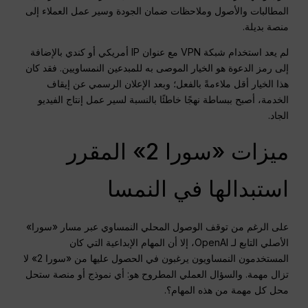
المطالبات والأصول وملاحظات ضمان الجودة وسير عمل العملاء إلى
منصة بديلة.
لم يعد استخدام شبكة VPN مع عنوان IP أمريكي أو كندي بالإضافة
إلى رمز الدعوة هو الخيار الموصى به للمبدعين النمساويين. فقد كان
هذا الخيار أقل ملاءمةً بالفعل؛ وبعد الإعلان الرسمي عن إيقاف
الخدمة، أصبح ببساطة نهجًا خاطئًا بالنسبة لسير عمل إنتاج الفيديو
الجاد.
ميزات «سورا 2» المقرر
استبدالها في النمسا
على الرغم من توقف الوصول المحلي النمساوي عبر مسار «سورا»
الأصلي التابع لـ OpenAI، إلا أن المهام الإبداعية التي كان
المستخدمون النمساويون يرغبون في الحصول عليها من «سورا 2» لا
تزال مهمة. والسؤال العملي المطروح هو: أي نموذج أو منصة ستحل
محل كل مهمة من هذه المهام؟.