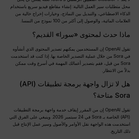
محل متطلبات سير العمل التالية: إنشاء مقاطع فيديو سريع باستخدام
الذكاء الاصطناعي، والتبديل بين النماذج، وخيارات إخراج خالية من
العلامات المائية، والوصول إلى أكثر من 100 نموذج من النمسا.
ماذا حدث لمحتوى «سورا» القديم؟
تقول OpenAI إن المستخدمين يمكنهم تصدير المحتوى الذي أنشأوه
في Sora من خلال عملية التصدير الخاصة بها. إذا كنت قد استخدمت
Sora من قبل، فقم بتصدير أعمالك المهمة في أسرع وقت ممكن
بدلاً من الانتظار.
هل لا تزال واجهة برمجة تطبيقات (API)
Sora متاحة؟
تقول OpenAI إن من المقرر إيقاف خدمة واجهة برمجة التطبيقات
(API) الخاصة بـ Sora في 24 سبتمبر 2026. وينبغي على الفرق التي
استخدمت هذه الواجهة نقل الأوامر والأصول وسير عمل الإنتاج قبل
ذلك التاريخ.