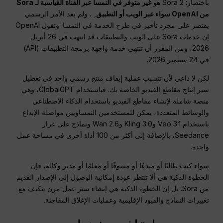
باختصار: Sora 2 هو
غير متوفر في النمسا عبر القناة القياسية لـ Sora
من OpenAI سواء عبر الويب أو التطبيق
, ، ولم يعد الأمر الرسمي
يقتصر على مجرد تأخير في طرح الخدمة في النمسا. وتقول OpenAI
إن خدمات Sora على الويب والتطبيقات قد انتهت في 26 أبريل
2026، ومن المقرر أن تنتهي خدمة واجهة برمجة التطبيقات (API)
في 24 سبتمبر 2026.
لكن لا داعي لأن تتسبب عملية إيقاف منتج رسمي واحد في تعطيل
سير إنتاج مقاطع الفيديو الخاصة بك. فباستخدام GlobalGPT، وهي
منصة شاملة لإنشاء مقاطع الفيديو باستخدام الذكاء الاصطناعي
والوسائط المتعددة، يمكن للمستخدمين النمساويين مواصلة الإبداع
باستخدام Veo 3.1 وKling 3.0 وWan 2.6 ونماذج على غرار
Seedance، بالإضافة إلى أكثر من 100 أداة أخرى في مساحة عمل
واحدة.
سواء كنت طالبًا أو مبدعًا أو مسوقًا أو معلمًا أو مدير وكالة، فإن
الخطوة الذكية هي ألا تنتظر عودة إمكانية الوصول إلى الإصدار القديم
من Sora. بل إن الخطوة الذكية هي إنشاء سير عمل مرن يتكيف مع
تغييرات النماذج والقيود الإقليمية وعمليات الإغلاق المفاجئة.