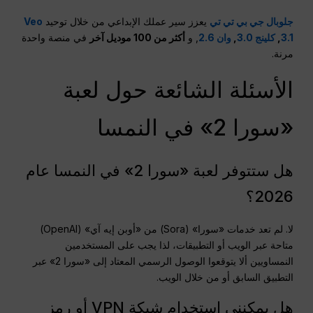
جلوبال جي بي تي تي
يعزز سير عملك الإبداعي من خلال توحيد
Veo
3.1
,
كلينج 3.0
,
وان 2.6
, و
أكثر من 100 موديل آخر
في منصة واحدة
مرنة.
الأسئلة الشائعة حول لعبة
«سورا 2» في النمسا
هل ستتوفر لعبة «سورا 2» في النمسا عام
2026؟
لا. لم تعد خدمات «سورا» (Sora) من «أوبن إيه آي» (OpenAI)
متاحة عبر الويب أو التطبيقات، لذا يجب على المستخدمين
النمساويين ألا يتوقعوا الوصول الرسمي المعتاد إلى «سورا 2» عبر
التطبيق السابق أو من خلال الويب.
هل يمكنني استخدام شبكة VPN أو رمز