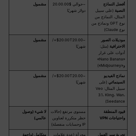
أفضل النماذج
~حوالي $20.00.00
مشمول
النصية
(على سبيل
دولار شهريًا
المثال، النماذج من
نوع GPT ونماذج من
نوع Claude)
موديلات الصور
~$20.00T20.00+/
مشمول
الاحترافية
(مثل:
شهريًا
أدوات على غرار
«Nano Banana»
و«Midjourney»)
نماذج الفيديو
~$20.00T20.00+/
مشمول
السينمائي
(على
شهريًا
سبيل المثال: Veo
3.1، Kling، Wan،
Seedance)
قيود المنطقة
مستوى مرتفع (حالات
لا شيء (وصول
واحتياجات VPN
حظر متكررة لعناوين
عالمي)
IP وحسابات منفصلة)
تجربة سير العمل
مجزأة (عدة علامات
متكامل (واجهة