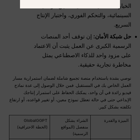
الخيارات العملية الأفضل لتحقيق الواقعية
السينمائية، والتحكم الفوري، واختبار الإنتاج
السريع.
حل شبكة الأمان:
إن توقف أحد المنصات
الرسمية الكبرى عن العمل يثبت أن الاعتماد
على مزود واحد للذكاء الاصطناعي يمثل
مخاطرة تجارية حقيقية.
نوصي بشدة باستخدام منصة تجميع شاملة لضمان استمرارية مسار
العمل الخاص بك في المستقبل. فمن خلال الوصول إلى عدة نماذج
فيديو رائدة في آن واحد، يمكنك الحفاظ على استمرار إنتاجك
الإبداعي حتى في حالة تعطل نموذج معين، أو تغيير قواعده، أو ارتفاع
تكلفته بشكل كبير.
الميزة والقدرة
الشراء بشكل
GlobalGGPT
منفصل (المواقع
(الخطة الاحترافية)
الرسمية)