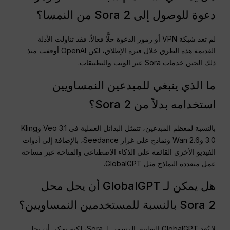
دعوة للوصول إلى Sora 2 من النمسا؟
لم تعد شبكة VPN أو رموز الدعوة حلًّا فعالاً. فقد تناولت الأدلة
القديمة هذه الطرق خلال فترة الإطلاق، لكن OpenAI أوقفت منذ
ذلك الحين خدمات Sora عبر الويب والتطبيقات.
ما الذي ينبغي للمبدعين النمساويين
استخدامه بدلاً من Sora 2؟
بالنسبة لمعظم المبدعين، تتمثل البدائل العملية في Veo 3.1 وKling
3.0 وWan 2.6 ونماذج على غرار Seedance، بالإضافة إلى أدوات
الفيديو الأخرى القائمة على الذكاء الاصطناعي والمتاحة عبر مساحة
عمل متعددة النماذج مثل GlobalGPT.
هل يمكن لـ GlobalGPT أن يحل محل
Sora 2 بالنسبة للمستخدمين النمساويين؟
لا يُعد GlobalGPT التطبيق الرسمي لـ Sora، لكنه يمكن أن يحل