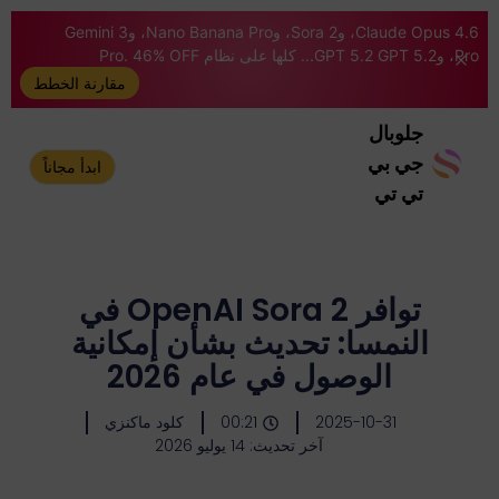
Claude Opus 4.6، وSora 2، وNano Banana Pro، وGemini 3
Pro، وGPT 5.2 GPT 5.2... كلها على نظام Pro. 46% OFF
مقارنة الخطط
جلوبال
جي بي
ابدأ مجاناً
تي تي
توافر OpenAI Sora 2 في
النمسا: تحديث بشأن إمكانية
الوصول في عام 2026
2025-10-31
00:21
كلود ماكنزي
آخر تحديث: 14 يوليو 2026