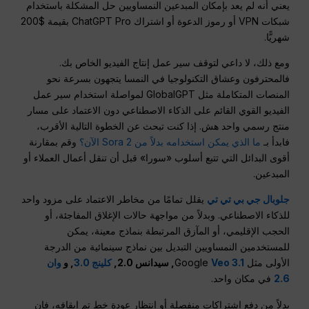
يعني أنه لم يعد بإمكان المبدعين النمساويين حل المشكلة باستخدام
شبكات VPN أو رموز الدعوة أو اشتراك ChatGPT Pro بقيمة $200
شهريًّا.
ومع ذلك، لا داعي لتوقف سير عمل إنتاج الفيديو الخاص بك.
فالمحترفون وعشاق التكنولوجيا في النمسا يتجهون بسرعة نحو
المنصات المتكاملة مثل GlobalGPT لمواصلة استخدام سير عمل
الفيديو القوي القائم على الذكاء الاصطناعي دون الاعتماد على مسار
منتج رسمي واحد هش. إذا كنت تبحث عن الخطوة التالية الأقرب،
فابدأ بـ
ما الذي يمكن استخدامه بدلاً من Sora 2 الآن؟
وقم بمقارنة
أقوى البدائل التي تتبع أسلوب «سورا» قبل أن تنقل أعمال العملاء أو
المبدعين.
جلوبال جي بي تي تي
يقلل تمامًا من مخاطر الاعتماد على مزود واحد
للذكاء الاصطناعي. وبدلاً من مواجهة حالات الإغلاق المفاجئة، أو
الحجب الإقليمي، أو المآزق المرتبطة بنماذج معينة، يمكن
للمستخدمين النمساويين التبديل بين نماذج سينمائية من الدرجة
الأولى مثل Google
Veo 3.1
, سيدانس 2.0,
كلينج 3.0
, و
وان
2.6
في مكان واحد.
بدلاً من دفع اشتراكات منفصلة أو انتظار عودة خط تم إيقافه، فإن