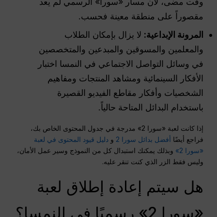
وقت مضى، لأن مسار «سورا» الرسمي لم يعد
مقصوراً على منطقة معينة فحسب.
المرونة الإبداعية:
لا يزال بإمكان الطلاب
والمعلمين والمسوقين والمبدعين والمتخصصين
في وسائل التواصل الاجتماعي في النمسا اختبار
الأفكار السينمائية ومشاهد المنتجات ومفاهيم
الشخصيات وأفكار مقاطع الفيديو القصيرة
باستخدام البدائل المتاحة حالياً.
إذا كانت لعبة «سورا 2» مدرجة في جدول المحتوى الخاص بك،
فراجع أيضًا
أفضل بدائل سورا 2
و
دليل قيود المحتوى في لعبة
«سورا 2»
وبذلك يمكنك استبدال كل من النموذج وسير عمل الأمان،
وليس فقط الزر الذي كنت تنقر عليه.
هل سيتم إعادة إطلاق لعبة
«سورا 2» رسميًا في النمسا؟