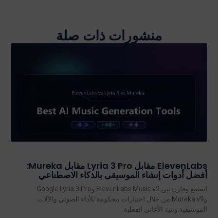
منشورات ذات صلة
ElevenLabs مقابل Lyria 3 Pro مقابل Mureka:
أفضل أدوات إنشاء الموسيقى بالذكاء الاصطناعي
استمع وقارن بين ElevenLabs Music v2 وGoogle Lyria 3 Pro
وMureka v9 من خلال اختبارات محكومة للأداء الصوتي والآلات
الموسيقية وبنية الأغاني الفعلية.