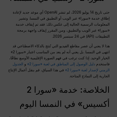
حتى تاريخ 14 يوليو 2026، لم تنشر OpenAI أي موعد جديد لإعادة
إطلاق خدمة «سورا» عبر الويب أو التطبيق في النمسا. وتشير
المعلومات الرسمية الحالية إلى عكس ذلك: فقد تم إيقاف خدمة
«سورا» عبر الويب والتطبيق، ومن المقرر إيقاف واجهة برمجة
التطبيقات (API) في 24 سبتمبر 2026.
هذا لا يعني أن عصر مقاطع الفيديو التي تُنتج بالذكاء الاصطناعي قد
انتهى في النمسا. بل يعني أنه لم يعد من المناسب اعتبار «سورا 2»
الخيار الوحيد. إذا كنت ترغب في فهم الصورة الإقليمية الأوسع نطاقًا،
فاستخدم
دليل الوصول إلى المناطق في لعبة «سورا 2»
و
الجدول
الزمني لإصدار لعبة «سورا 2»
في هذا السياق، قم بنقل أعمال الإنتاج
الجارية إلى النماذج المتاحة.
الخلاصة: خدمة «سورا 2
أكسيس» في النمسا اليوم