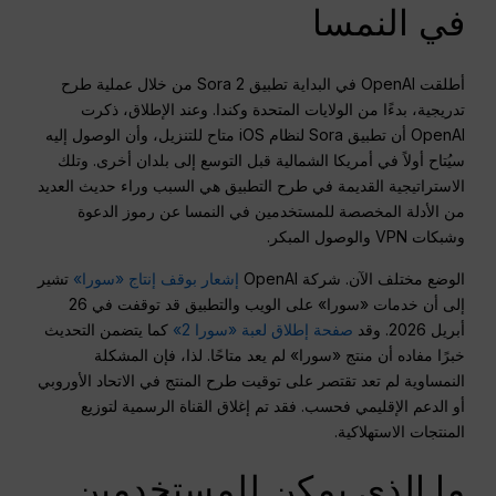
في النمسا
أطلقت OpenAI في البداية تطبيق Sora 2 من خلال عملية طرح
تدريجية، بدءًا من الولايات المتحدة وكندا. وعند الإطلاق، ذكرت
OpenAI أن تطبيق Sora لنظام iOS متاح للتنزيل، وأن الوصول إليه
سيُتاح أولاً في أمريكا الشمالية قبل التوسع إلى بلدان أخرى. وتلك
الاستراتيجية القديمة في طرح التطبيق هي السبب وراء حديث العديد
من الأدلة المخصصة للمستخدمين في النمسا عن رموز الدعوة
وشبكات VPN والوصول المبكر.
الوضع مختلف الآن. شركة OpenAI
إشعار بوقف إنتاج «سورا»
تشير
إلى أن خدمات «سورا» على الويب والتطبيق قد توقفت في 26
أبريل 2026. وقد
صفحة إطلاق لعبة «سورا 2»
كما يتضمن التحديث
خبرًا مفاده أن منتج «سورا» لم يعد متاحًا. لذا، فإن المشكلة
النمساوية لم تعد تقتصر على توقيت طرح المنتج في الاتحاد الأوروبي
أو الدعم الإقليمي فحسب. فقد تم إغلاق القناة الرسمية لتوزيع
المنتجات الاستهلاكية.
ما الذي يمكن للمستخدمين