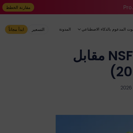
مقارنة الخطط
وت المدعوم بالذكاء الاصطناعي
المدونة
التسعير
ابدأ مجاناً
كيفية توليد صور NSFW: GPT Image 2 مقابل