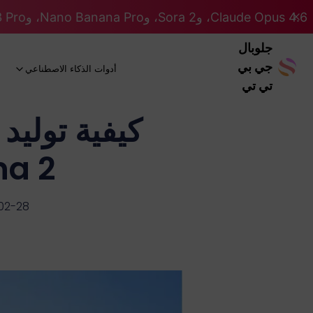
Claude Opus 4.6، وSora 2، وNano Banana Pro، وGemini 3 Pro، وGPT 5.2 GPT 5.2... كلها على نظام Pro. 46% OFF
جلوبال
جي بي
أدوات الذكاء الاصطناعي
تي تي
nana 2
02-28