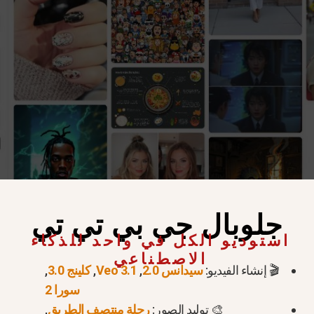
جلوبال جي بي تي تي
استوديو الكل في واحد للذكاء
الاصطناعي
جرّب Flux 1.1 الآن >
🎬 إنشاء الفيديو:
سيدانس 2.0
,
Veo 3.1
,
كلينج 3.0
,
اري لصور ChatGPT
قبل استخدام النتائج في العمل المدف
سورا 2
🎨 توليد الصور:
رحلة منتصف الطريق
,