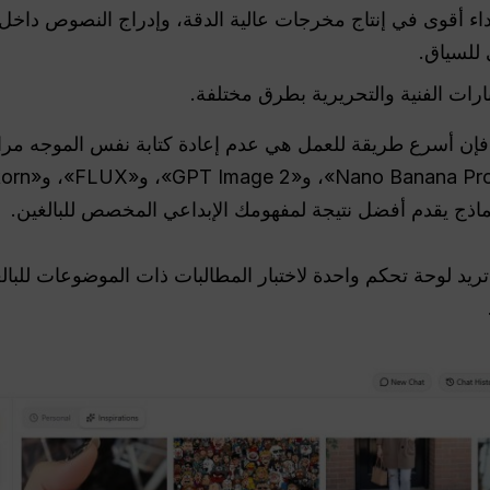
يز برنامج Nano Banana Pro بأداء أقوى في إنتاج مخرجات عالية الدقة، وإدراج الن
 للسياق.
 فإن أسرع طريقة للعمل هي عدم إعادة كتابة نفس الموجه مرارً
اذج يقدم أفضل نتيجة لمفهومك الإبداعي المخصص للبالغين.
ام GlobalGPT إذا كنت تريد لوحة تحكم واحدة لاختبار المطالبات ذات الموضوع