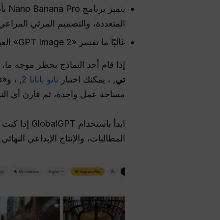
يتم
المتعددة، والتصميم المرئي المراعي
غالبًا ما تفسر «GPT Image 2» العبارات الفنية والتحريرية بطرق مختلفة.
إذا قام أحد النماذج بحظر موجه ما،
تي
, ، يمكنك اختبار
نانو بانانا 2
مساحة عمل واحدة، ثم قارن أي النم
ابدأ باستخد
المطالبات، والإنتاج الإبداعي النهائي.