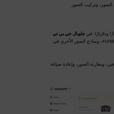
صوص داخل الصور، وتركيب الصور
ا وتكرارًا. في
جلوبال جي بي تي
, ، و«Nano Banana Pro»، و«GPT Image 2»، و«FLUX»، و«Unikorn»، ونماذج الصور الأخرى في
ات للبالغين، ومقارنة الصور، وإعادة صياغة