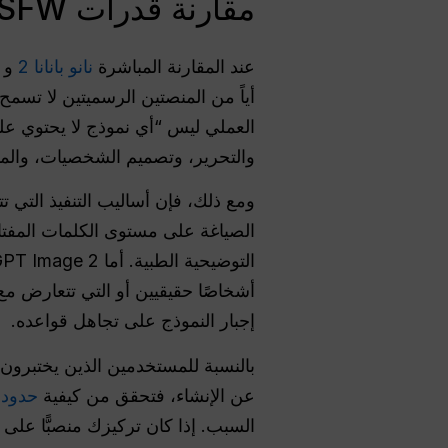
مقارنة قدرات NSFW: نانو بانانا 2 مقابل GPT Image 2
عند المقارنة المباشرة
نانو بانانا 2
و
العملي ليس “أي نموذج لا يحتوي ع
والتحرير، وتصميم الشخصيات، والمها
الصياغة على مستوى الكلمات المفتاحي
أشخاصًا حقيقيين أو التي تتعارض م
إجبار النموذج على تجاهل قواعده.
عن الإنشاء، فتحقق من كيفية
حدود إن
السبب. إذا كان تركيزك منصبًّا على جودة إخراج ano Banana 2