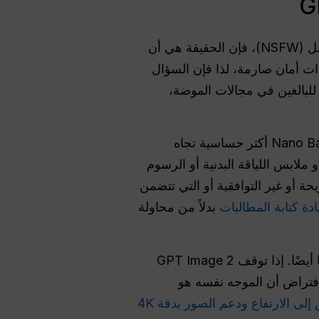
بالنسبة لتوليد الصور من النوع غير المناسب للعمل (NSFW)، فإن الحقيقة هي أن
المحتوى الصريح. فكل من Google وOpenAI تفرضان إجراءات أمان صارمة، لذا فإن السؤال
لبالغين في مجالات الموضة،
ومع ذلك، فإن أساليب التنفيذ التي تتبعها كل منهما تخلق تجارب مختلفة للمستخدمين. يُعد Nano Banana 2 أكثر حساسية تجاه
ملابس اللياقة البدنية أو الرسوم
طالبات الصريحة أو غير التوافقية أو التي تتضمن
ة كتابة المطالبات
بدلاً من محاولة
بالنسبة للمستخدمين الذين يختبرون العديد من الأفكار المتعلقة بالصور، قد تكون الحدود عاملاً مهمًا أيضًا. إذا توقف GPT Image 2
فتراض أن الموجه نفسه هو
ى الارتفاع ودعم الصور بدقة 4K