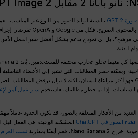
صورة GPT 2
أياً من المنصتين الرسميتين لا تسمح ب
لى مرشح”، بل أي نموذج يدعم بشكل أفضل سير العمل الآمن ل
م الفنية.
ة، ويمكنه حظر المطالبات التي تشير إلى الأعضاء التناسلية أو 
التوضيحية الطبية. أما GPT Image 2 فهو أكثر مراعاة للسياق، لكنه لا يزال يرفض الم
ع السياسات. إذا تم حظر مطالبتك، فاستخدم
سير عمل آمن لإعاد
شاء الصور في ChatGPT
المشكلة الوحيدة هي العمل قبل ا
N، فقم أيضًا بمقارنة
نسب العرض إل