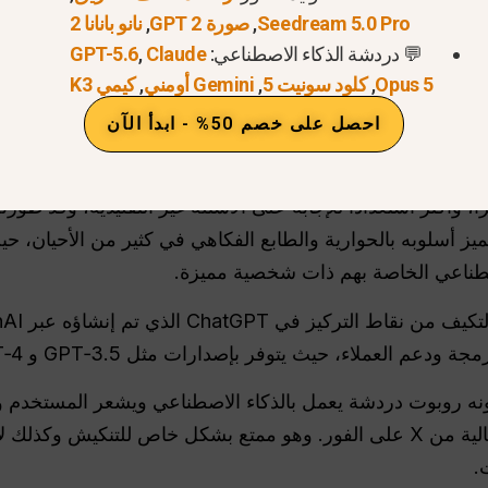
Seedream 5.0 Pro
,
صورة GPT 2
,
نانو بانانا 2
ي واحد للكتابة وتوليد الصور والفيديو مع GPT-5 وNano Banana وغيرها
💬 دردشة الذكاء الاصطناعي:
Claude
,
GPT-5.6
Opus 5
,
كلود سونيت 5
,
Gemini أومني
,
كيمي K3
الاصطناعي على Global GPT
احصل على خصم 50% - ابدأ الآن
تميز أسلوبه بالحوارية والطابع الفكاهي في كثير من الأحيان، 
صطناعي الخاصة بهم ذات شخصية مميزة.
ء، حيث يتوفر بإصدارات مثل GPT‑3.5 و GPT‑4 لاستخدامات متنوعة.
قوة الرئيسية لـ Grok في كونه روبوت دردشة يعمل بالذكاء الاصطناعي ويشعر ا
Grok على الموضوعات الشائعة الحالية من X على الفور. وهو ممتع بشكل خاص للت
.