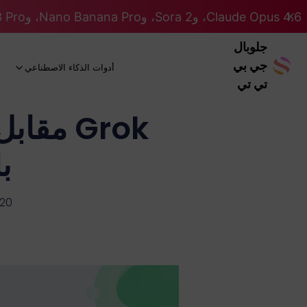
Claude Opus 4.6، وSora 2، وNano Banana Pro، وGemini 3 Pro، وGPT 5.2 GPT 5.2... كلها على نظام Pro. 46% OFF
جلوبال
جي بي
أدوات الذكاء الاصطناعي
تي تي
ب
-20