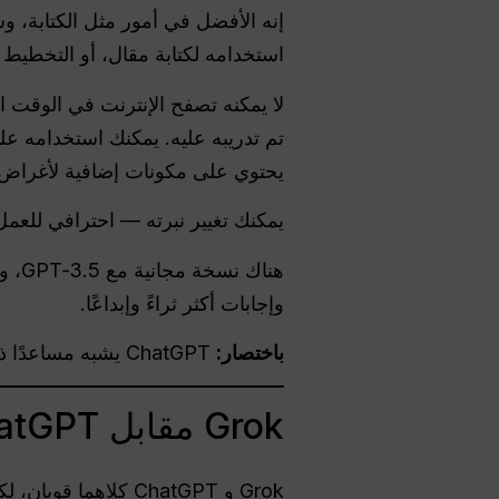
إنه الأفضل في أمور مثل الكتابة،
استخدامه لكتابة مقال، أو التخطيط ل
لا يمكنه تصفح الإنترنت في الوقت 
تم تدريبه عليه. يمكنك استخدامه على
يحتوي على مكونات إضافية لأغراض م
يمكنك تغيير نبرته — احترافي للعمل
وإجابات أكثر ثراءً وإبداعًا.
باختصار:
ChatGPT يشبه مساعدًا ذكيًا وموثوقًا به، وهو رائع للتفكير العميق والكتابة الواضحة وحل المشكلات الصعبة.
Grok مقابل ChatGPT: النقاط الرئيسية
Grok و ChatGPT كلاهما قويان، لكنهما يبدوان مختلفين تمامًا.