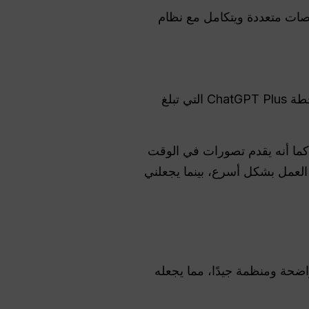
لى منصات متعددة ويتكامل مع نظام
يوفر ChatGPT الآن خدمة مجانية تستخدم أيضًا GPT-3.5. يمكن الوصول إلى GPT-4 من خلال خطة ChatGPT Plus التي تبلغ
ضافة إلى كونه ممتعًا، كما أنه يقدم تصورات في الوقت
نتج للغاية ودقيق أيضًا. أبقي كلاهما مفتوحين، حيث يساعدني ChatGPT على العمل بشكل أسرع، بينما يجعلني
دم إجابات واضحة ومنظمة جيدًا، مما يجعله