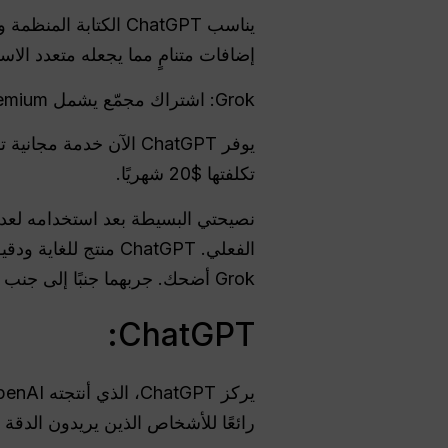
يناسب ChatGPT الكتا
إضافات متنامٍ مما يجعله متعدد الاس
Grok: اشتراك مجمّع يشمل X Premium+.
تكلفتها $20 شهريًا.
Grok أضحك. جربهما جنبًا إلى جنب لمدة أسبوع واحد فقط واعرف أيهما يناسب أسلوبك بسرعة.
ChatGPT:
رائعًا للأشخاص الذين يريدون الدقة و