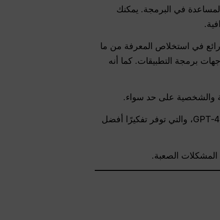
لمساعدة في البرمجة. يمكنك
فية.
 رائع في استخلاص المعرفة من ما
جهات برمجة التطبيقات. كما أنه
ية والشخصية على حد سواء.
هناك نسخة مجانية مع GPT‑3.5، وخطة ChatGPT Plus بسعة 1 تيرابايت و 4 تيرابايت شهريًا مع GPT‑4، والتي توفر تفكيرًا أفضل