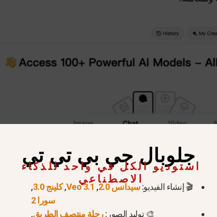
جلوبال جي بي تي تي
استوديو الكل في واحد للذكاء
الاصطناعي
🎬 إنشاء الفيديو:
سيدانس 2.0
,
Veo 3.1
,
كلينج 3.0
,
سورا 2
🎨 توليد الصور:
رحلة منتصف الطريق
,