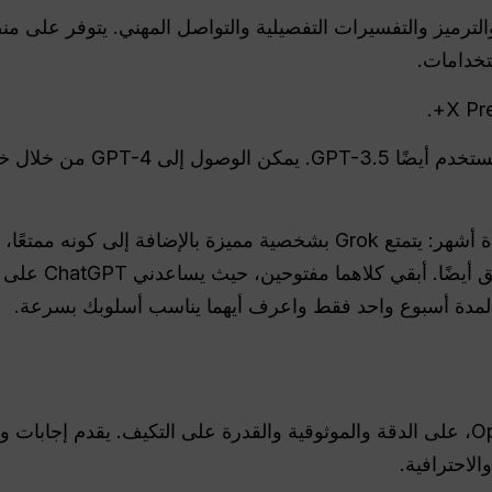
بة المنظمة والترميز والتفسيرات التفصيلية والتواصل المهني. يتوفر ع
تخدامات.
نصيحتي البسيطة بعد استخدامه لعدة أشهر: يتمتع Grok بشخصية مميزة بالإ
الفعلي. ChatGPT م
يركز ChatGPT، الذي أنتجته OpenAI، على الدقة والموثوقية والقدرة على التكيف. يق
الاحترافية.