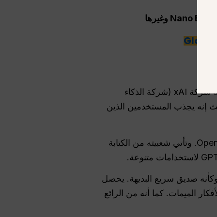
صُمم Grok ليكون ذكيًا، وأحيانًا ساخرًا، وأكثر استعدادًا للإجابة على الأسئلة غير التقليدية، وقد طورته شركة xAI (شركة الذكاء
حيث إنه يجذب المستخدمين الذين
تعد الدقة والموثوقية والقدرة على التكيف من نقاط التركيز في ChatGPT الذي تم إنشاؤه عبر OpenAI. وتأتي شعبيته من الكتابة
لمستخدم وكأنه صديق سريع البديهة. يحصل
نكيش وكذلك لأفكار الميمات. كما أنه من الرائع