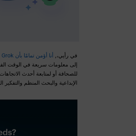
في رأيي،,
أنا أؤمن تمامًا بأن Grok و ChaGPT مختلفان في بعض المجالات المحددة.
إلى معلومات سريعة في الوقت الفعل
الإبداعية والبحث المنظم والتفكير ا