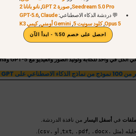
Seedream 5.0 Pro
,
صورة GPT 2
,
نانو بانانا 2
💬 دردشة الذكاء الاصطناعي:
Claude
,
GPT-5.6
Opus 5
,
كلود سونيت 5
,
Gemini أومني
,
كيمي K3
احصل على خصم 50% - ابدأ الآن
ي واحد للكتابة وتوليد الصور والفيديو مع GPT-5 وNano Banana وغيرها
الاصطناعي على Global GPT
ملفات
في
أسفل اليسار
من نافذة الدردشة.
حليله (مثل
.txt
.docx
,
.pdf
,
, أو
.csv
).