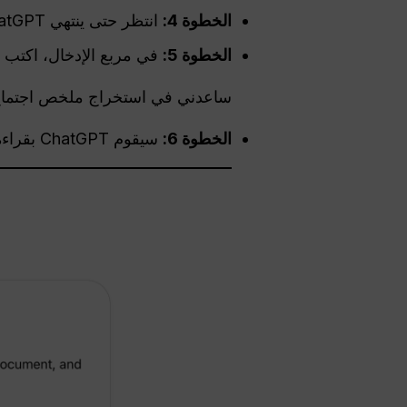
الخطوة 4:
انتظر حتى ينتهي ChatGPT
الخطوة 5:
في مربع الإدخال، اكتب الت
ساعدني في استخراج ملخص اجتماع اليوم
الخطوة 6:
سيقوم ChatGPT بقراءة المستند وتقديم ملخص موجز للاجتماع بناءً على الحد الأقصى لعدد الكلمات الذي حددته.