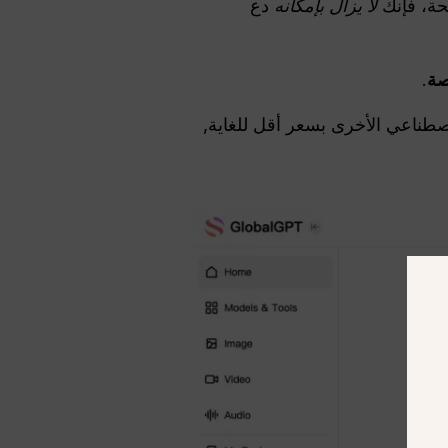
حة، فإنك
لا يزال بإمكانه
دع
صة
.
صطناعي الأخرى بسعر أقل للغاية,