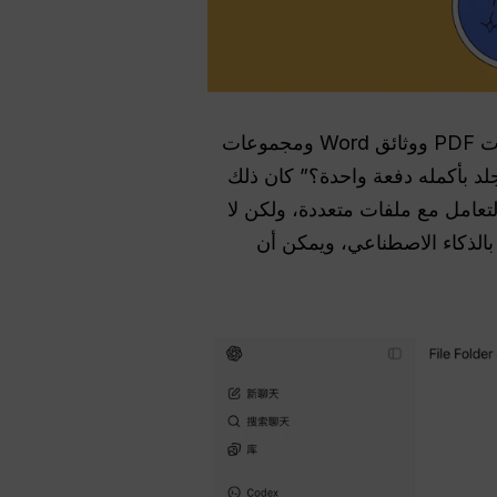
— ملفات PDF ووثائق Word ومجموعات
رت: “هل يمكن لـ ChatGPT قراءة ومعالجة المجلد بأكمله دفعة واحدة؟” كان ذلك
ليدوي. أجريت بعض الاختبارات واكتشفت أن ChatGPT رائع في التعامل مع ملفات متعددة، ولكن لا
 بالذكاء الاصطناعي، ويمكن أن