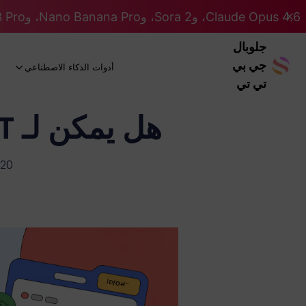
Claude Opus 4.6، وSora 2، وNano Banana Pro، وGemini 3 Pro، وGPT 5.2 GPT 5.2... كلها على نظام Pro. 46% OFF
جلوبال
جي بي
أدوات الذكاء الاصطناعي
تي تي
هل يمكن لـ ChatGPT قراءة ومعالجة مجلد كامل؟
-20