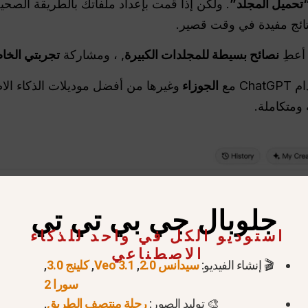
“تحميل المجلد”
. ولكن إذا قمت بإعداد ملفاتك بالطريقة الصحي
 أعطِ
نصائح بسيطة للمجلدات الكبيرة
, ، ومشاركة
تجربتي الخا
 مع
الجوزاء
وغيرها من أفضل موديلات الذكاء الا
ومتكاملة.
جلوبال جي بي تي تي
استوديو الكل في واحد للذكاء
الاصطناعي
🎬 إنشاء الفيديو:
سيدانس 2.0
,
Veo 3.1
,
كلينج 3.0
,
سورا 2
🎨 توليد الصور:
رحلة منتصف الطريق
,